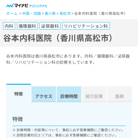
一
般
ホーム
中国・四国
香川県
高松市
谷本内科医院（香川県高松市）
ユ
内科
循環器科
泌尿器科
リハビリテーション科
ー
ザ
谷本内科医院（香川県高松市）
ー
の
方
谷本内科医院は香川県高松市にあります。内科／循環器科／泌尿器
は
科／リハビリテーション科の診察をしています。
こ
ち
ら
特徴
医
アクセス
診療時間
紹介記事
医師
マ
療
イ
関
ナ
係
ビ
特徴
者
ク
の
リ
診療時間・内容等について、事前に必ず医療機関にご確認ください。
方
ニ
訪問診療対応エリアは、事前に必ず医療機関にご確認ください。