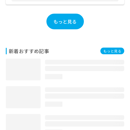
お
問
い
もっと見る
合
わ
せ
は
こ
新着おすすめ記事
ち
もっと見る
ら
loading...
loading...