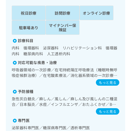
ッ
は
ク
こ
祝日診療
訪問診療
オンライン診療
ナ
ち
ビ
ら
マイナンバー保
に
駐車場あり
険証
関
広
す
広
診療科目
告
る
告
内科 循環器科 泌尿器科 リハビリテーション科 循環器
代
お
出
内科 糖尿病内科 人工透析内科
理
問
稿
店
い
の
対応可能な疾患・治療
合
の
お
呼吸器領域の一次診療／在宅持続陽圧呼吸療法（睡眠時無呼
わ
方
問
吸症候群治療）／在宅酸素療法／消化器系領域の一次診療／
せ
い
は
上部消化管内視鏡検査／人工肛門の管理／肝･胆道・膵臓領
もっと見る
は
合
域の一次診療／循環器系領域の一次診療／ホルター型心電図
こ
こ
予防接種
わ
検査／ペースメーカー管理／腎･泌尿器系領域の一次診療／
ち
ち
せ
血液透析／腹膜透析（CAPD）／尿失禁の治療／内分泌･代
急性灰白髄炎／麻しん／風しん／麻しん及び風しんの二種混
ら
ら
謝･栄養領域の一次診療／内分泌機能検査／インスリン療法
は
合／日本脳炎／水痘／インフルエンザ／おたふくかぜ／B型
／糖尿病患者教育（食事療法、運動療法、自己血糖測定）／
こ
肝炎
もっと見る
こち
糖尿病による合併症に対する継続的な管理及び指導／血液・
ち
広
らは
免疫系領域の一次診療／筋・骨格系及び外傷領域の一次診療
専門医
広
ら
告
マイ
／脳血管疾患等リハビリテーション／運動器リハビリテーシ
告
出
泌尿器科専門医／糖尿病専門医／透析専門医
ナビ
ョン／小児領域の一次診療／小児糖尿病／医療用麻薬による