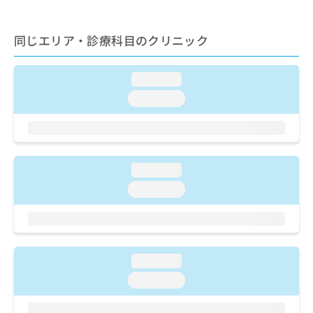
ご了
ら
み
承く
は
ださ
こ
無
い。
同じエリア・診療科目のクリニック
ち
料
ら
情
報
loading...
拡
掲
loading...
充
載
の
情
お
報
申
の
し
修
loading...
込
正
loading...
み
は
は
こ
こ
ち
ち
ら
ら
loading...
そ
loading...
の
他
の