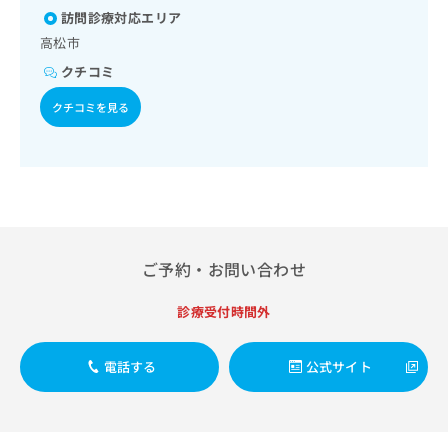
出
稿
クリ
資
訪問診療対応エリア
がん疼痛治療／がんに伴う精神症状のケア／画像診断管理
稿
ニッ
の
料
（専ら画像診断を担当する医師による読影）／遠隔画像診断
クナ
高松市
の
お
の
／CT撮影／病理診断（専ら病理診断を担当する医師による診
ビサ
お
問
ご
クチコミ
断）／漢方薬の処方／在宅における看取り
イト
問
い
請
への
い
クチコミを見る
合
お問
求
合
合せ
わ
は
フォ
わ
せ
こ
ーム
せ
は
ち
とな
は
こ
ら
りま
こ
ち
す。
ち
ら
クリ
無
ら
ニッ
料
クの
ご予約・お問い合わせ
資
情
予
料
報
約・
診療受付時間外
の
症状
拡
のご
ご
充
相談
請
の
など
電話する
公式サイト
求
お
はで
は
申
きま
こ
せん
し
ので
ち
込