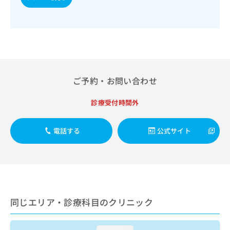
出
稿
クリ
資
稿
ニッ
の
料
クナ
の
お
の
ビサ
お
問
ご
イト
問
い
請
への
い
合
お問
求
合
合せ
わ
は
フォ
わ
せ
こ
ご予約・お問い合わせ
ーム
せ
は
ち
とな
は
こ
ら
りま
診療受付時間外
こ
ち
す。
ち
ら
クリ
無
ら
ニッ
電話する
公式サイト
料
クの
資
情
予
料
報
約・
の
症状
拡
のご
ご
充
相談
請
の
など
求
お
はで
同じエリア・診療科目のクリニック
は
申
きま
こ
せん
し
ので
ち
込