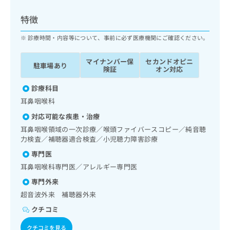
ッ
は
ク
こ
特徴
ナ
ち
ビ
診療時間・内容等について、事前に必ず医療機関にご確認ください。
ら
に
関
マイナンバー保
セカンドオピニ
広
駐車場あり
す
広
険証
オン対応
告
る
告
代
お
診療科目
出
理
問
稿
耳鼻咽喉科
店
い
の
対応可能な疾患・治療
合
の
お
わ
耳鼻咽喉領域の一次診療／喉頭ファイバースコピー／純音聴
方
問
せ
力検査／補聴器適合検査／小児聴力障害診療
い
は
は
合
こ
専門医
こ
わ
ち
耳鼻咽喉科専門医／アレルギー専門医
ち
せ
ら
ら
は
専門外来
こ
超音波外来 補聴器外来
こち
ち
広
らは
クチコミ
広
ら
告
マイ
告
出
ナビ
クチコミを見る