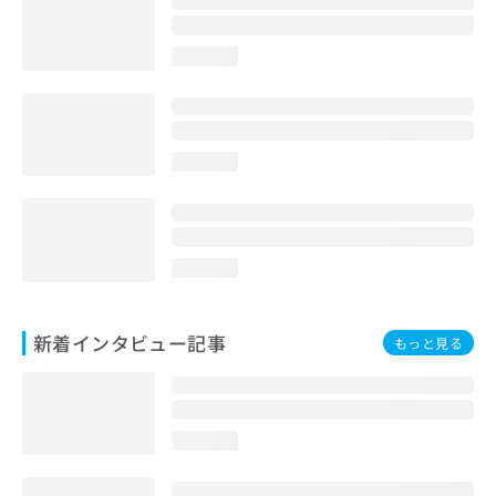
loading...
loading...
loading...
新着インタビュー記事
もっと見る
loading...