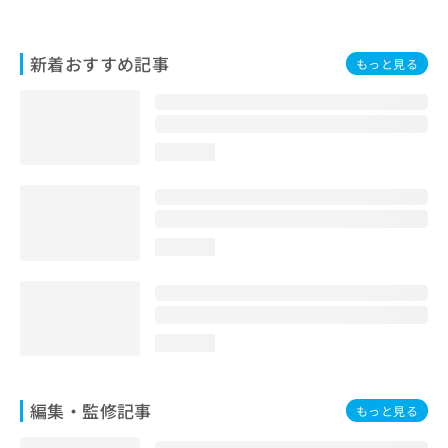
お
問
い
新着おすすめ記事
もっと見る
合
わ
せ
は
こ
loading...
ち
ら
loading...
loading...
編集・監修記事
もっと見る