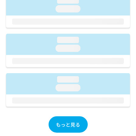
loading...
ご了
ら
み
承く
loading...
は
ださ
こ
無
い。
ち
料
ら
情
報
loading...
拡
掲
充
載
loading...
の
情
お
報
申
の
し
修
込
正
loading...
み
は
loading...
は
こ
こ
ち
ち
ら
ら
そ
の
もっと見る
他
の