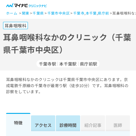
一
般
ホーム
関東
千葉県
千葉市中央区
千葉寺
,
本千葉
,
県庁前
耳鼻咽喉科な
ユ
耳鼻咽喉科
ー
ザ
耳鼻咽喉科なかのクリニック（千葉
ー
県千葉市中央区）
の
方
は
千葉寺駅
本千葉駅
県庁前駅
こ
ち
耳鼻咽喉科なかのクリニックは千葉県千葉市中央区にあります。京
ら
成電鉄千原線の千葉寺が最寄り駅（徒歩10分）です。耳鼻咽喉科の
診察をしています。
医
マ
療
イ
関
ナ
係
ビ
者
ク
特徴
アクセス
診療時間
紹介記事
医師
の
リ
方
ニ