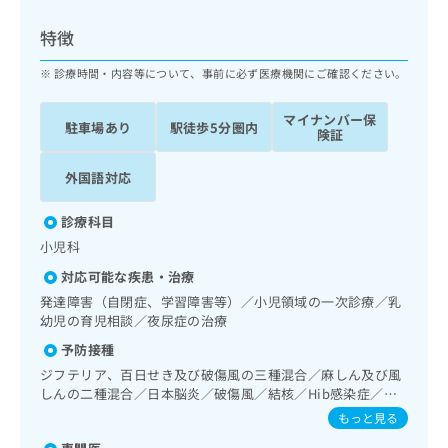
ッ
は
ク
こ
特徴
ナ
ち
ビ
診療時間・内容等について、事前に必ず医療機関にご確認ください。
ら
に
関
マイナンバー保
広
駐車場あり
駅徒歩5分圏内
す
広
険証
告
る
告
代
お
出
外国語対応
理
問
稿
店
い
の
診療科目
合
の
お
小児科
わ
方
問
せ
い
は
対応可能な疾患・治療
は
合
こ
発達障害（自閉症、学習障害等）／小児領域の一次診療／乳
こ
わ
ち
幼児の育児相談／夜尿症の治療
ち
せ
ら
予防接種
ら
は
こ
ジフテリア、百日せき及び破傷風の三種混合／麻しん及び風
こち
ち
しんの二種混合／日本脳炎／破傷風／結核／Hib感染症／小
広
らは
児の肺炎球菌感染症／ヒトパピローマウイルス感染症／水痘
広
ら
告
もっと見る
マイ
／インフルエンザ／おたふくかぜ／A型肝炎／B型肝炎／ロタ
告
出
ナビ