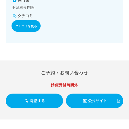
専門医
ウイルス感染症／髄膜炎菌感染症
出
稿
クリ
資
稿
ニッ
小児科専門医
の
料
クナ
の
お
の
クチコミ
ビサ
お
問
ご
イト
問
い
クチコミを見る
請
への
い
合
お問
求
合
合せ
わ
は
フォ
わ
せ
こ
ーム
せ
は
ち
とな
は
こ
ら
りま
こ
ち
す。
ち
ら
クリ
無
ら
ニッ
ご予約・お問い合わせ
料
クの
資
情
予
料
診療受付時間外
報
約・
の
症状
拡
のご
ご
充
相談
電話する
公式サイト
請
の
など
求
お
はで
は
申
きま
こ
せん
し
ので
ち
込