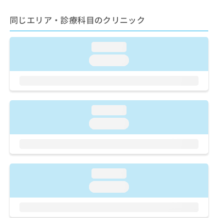
ご了
ら
み
承く
は
ださ
同じエリア・診療科目のクリニック
こ
無
い。
ち
料
ら
情
loading...
報
loading...
拡
掲
充
載
の
情
お
報
申
の
loading...
し
修
込
loading...
正
み
は
は
こ
こ
ち
ち
ら
ら
loading...
そ
loading...
の
他
の