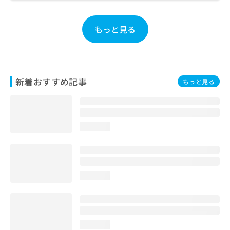
お
問
い
もっと見る
合
わ
せ
は
こ
新着おすすめ記事
もっと見る
ち
ら
loading...
loading...
loading...