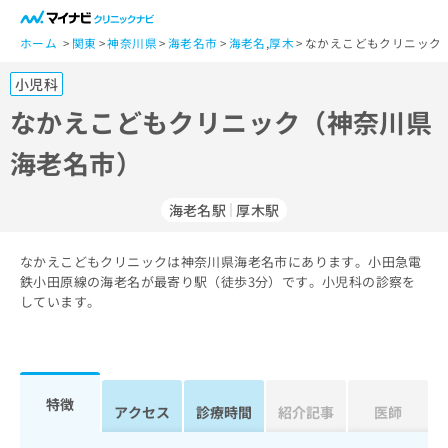
一
般
ホーム
関東
神奈川県
海老名市
海老名
,
厚木
なかえこどもクリニック
ユ
小児科
ー
ザ
なかえこどもクリニック（神奈川県
ー
海老名市）
の
方
は
海老名駅
厚木駅
こ
ち
なかえこどもクリニックは神奈川県海老名市にあります。小田急電
ら
鉄小田原線の海老名が最寄り駅（徒歩3分）です。小児科の診察を
しています。
医
マ
療
イ
関
ナ
係
ビ
者
ク
特徴
アクセス
診療時間
紹介記事
医師
の
リ
方
ニ