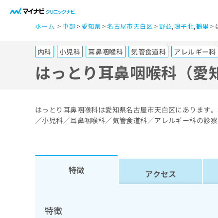
一
ホーム
中部
愛知県
名古屋市天白区
野並
,
鳴子北
,
鶴里
般
ユ
内科
小児科
耳鼻咽喉科
気管食道科
アレルギー科
ー
ザ
はっとり耳鼻咽喉科（愛
ー
の
方
はっとり耳鼻咽喉科は愛知県名古屋市天白区にあります。
は
／小児科／耳鼻咽喉科／気管食道科／アレルギー科の診察
こ
ち
ら
特徴
アクセス
医
マ
療
イ
ナ
関
特徴
ビ