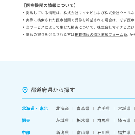
ち
【医療機関の情報について】
み
ら
は
掲載している情報は、株式会社マイナビおよび株式会社ウェルネ
こ
実際に検索された医療機関で受診を希望される場合は、必ず医療
ち
当サービスによって生じた損害について、株式会社マイナビ及び
そ
ら
の
情報の誤りを発見された方は
掲載情報の修正依頼フォーム
か
他
の
お
問
い
合
わ
せ
は
都道府県から探す
こ
ち
ら
北海道
・
東北
北海道
青森県
岩手県
宮城県
関東
茨城県
栃木県
群馬県
埼玉県
中部
新潟県
富山県
石川県
福井県