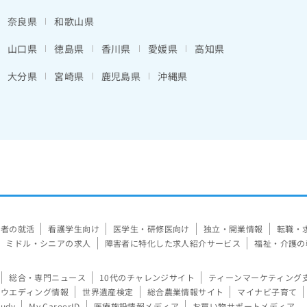
奈良県
和歌山県
山口県
徳島県
香川県
愛媛県
高知県
大分県
宮崎県
鹿児島県
沖縄県
験者の就活
看護学生向け
医学生・研修医向け
独立・開業情報
転職・
ミドル・シニアの求人
障害者に特化した求人紹介サービス
福祉・介護の
総合・専門ニュース
10代のチャレンジサイト
ティーンマーケティング
ウエディング情報
世界遺産検定
総合農業情報サイト
マイナビ子育て
tudy
My CareerID
医療施設情報メディア
お買い物サポートメディア