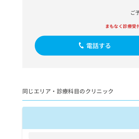
せ
こち
ち
らは
は
ご
マイ
こ
ら
ナビ
ち
クリ
まもなく診療受
ら
ニッ
クナ
広
ビサ
広
資
イト
電話する
告
告
への
料
出
出
お問
の
稿
合せ
稿
ご
の
フォ
の
請
お
ーム
お
求
問
とな
問
りま
は
い
い
す。
こ
合
同じエリア・診療科目のクリニック
合
クリ
ち
わ
ニッ
わ
ら
せ
クの
せ
は
予
は
約・
こ
こ
無
症状
ち
ち
のご
料
ら
相談
ら
情
など
報
はで