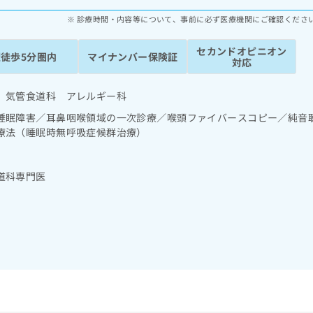
診療時間・内容等について、事前に必ず医療機関にご確認くださ
セカンドオピニオン
駅徒歩5分圏内
マイナンバー保険証
対応
 気管食道科 アレルギー科
睡眠障害／耳鼻咽喉領域の一次診療／喉頭ファイバースコピー／純音
療法（睡眠時無呼吸症候群治療）
道科専門医