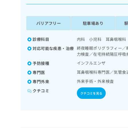
係
ク
者
リ
の
ニ
ッ
方
バリアフリー
駐車場あり
ク
は
ナ
こ
ビ
診療科目
内科 小児科 耳鼻咽喉科
ち
に
終夜睡眠ポリグラフィー／
対応可能な疾患・治療
関
ら
力検査／在宅持続陽圧呼吸
す
る
インフルエンザ
予防接種
お
広
耳鼻咽喉科専門医／気管食
広
専門医
問
告
告
い
外来手術・外来検査
専門外来
出
代
合
稿
わ
クチコミ
理
クチコミを見る
の
せ
店
お
は
の
問
こ
い
方
ち
合
ら
は
わ
こ