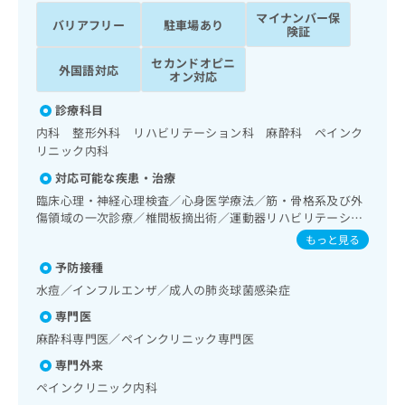
ッ
は
マイナンバー保
バリアフリー
駐車場あり
ク
こ
険証
ナ
ち
セカンドオピニ
ビ
外国語対応
ら
オン対応
に
関
広
診療科目
す
広
告
内科 整形外科 リハビリテーション科 麻酔科 ペインク
る
告
代
リニック内科
お
出
理
問
稿
対応可能な疾患・治療
店
い
の
臨床心理・神経心理検査／心身医学療法／筋・骨格系及び外
合
の
お
傷領域の一次診療／椎間板摘出術／運動器リハビリテーショ
わ
方
問
ン／麻酔科標榜医による麻酔（麻酔管理）／全身麻酔／硬膜
もっと見る
せ
い
は
外麻酔／脊椎麻酔／神経ブロック／硬膜外ブロックにおける
は
合
予防接種
こ
麻酔剤の持続注入／医療用麻薬によるがん疼痛治療／がんに
こ
わ
伴う精神症状のケア／CT撮影／漢方薬の処方
ち
水痘／インフルエンザ／成人の肺炎球菌感染症
ち
せ
ら
専門医
ら
は
こ
麻酔科専門医／ペインクリニック専門医
こち
ち
広
専門外来
らは
広
ら
告
マイ
ペインクリニック内科
告
出
ナビ