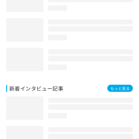
loading...
loading...
loading...
新着インタビュー記事
もっと見る
loading...