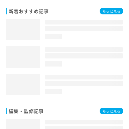
お
問
新着おすすめ記事
もっと見る
い
合
わ
せ
loading...
は
こ
ち
ら
loading...
loading...
編集・監修記事
もっと見る