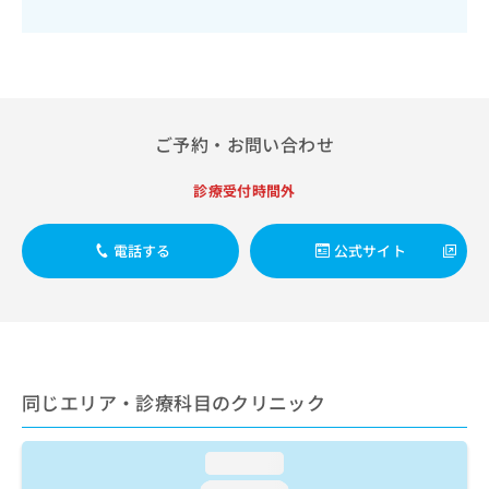
出
稿
クリ
資
稿
ニッ
の
料
クナ
の
お
の
ビサ
お
問
ご
イト
問
い
請
への
い
合
お問
求
合
合せ
わ
ご予約・お問い合わせ
は
フォ
わ
せ
こ
ーム
せ
は
ち
診療受付時間外
とな
は
こ
ら
りま
こ
ち
す。
ち
ら
クリ
電話する
公式サイト
無
ら
ニッ
料
クの
資
情
予
料
報
約・
の
症状
拡
のご
ご
充
相談
請
の
同じエリア・診療科目のクリニック
など
求
お
はで
は
申
きま
こ
せん
し
loading...
ので
ち
込