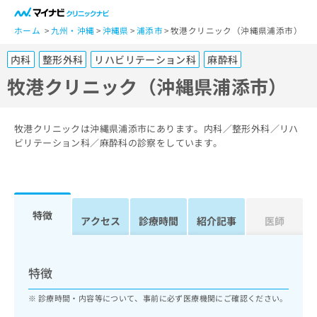
一
般
ホーム
九州・沖縄
沖縄県
浦添市
牧港クリニック（沖縄県浦添市）
ユ
内科
整形外科
リハビリテーション科
麻酔科
ー
ザ
牧港クリニック（沖縄県浦添市）
ー
の
方
牧港クリニックは沖縄県浦添市にあります。内科／整形外科／リハ
は
ビリテーション科／麻酔科の診察をしています。
こ
ち
ら
特徴
医
アクセス
診療時間
紹介記事
医師
マ
療
イ
関
ナ
係
ビ
特徴
者
ク
の
リ
診療時間・内容等について、事前に必ず医療機関にご確認ください。
方
ニ