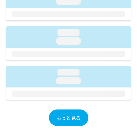
ご了
loading...
ら
み
承く
は
ださ
こ
無
い。
ち
料
ら
情
loading...
報
拡
loading...
掲
充
載
の
情
お
報
申
の
し
修
loading...
込
正
loading...
み
は
は
こ
こ
ち
ち
ら
ら
そ
もっと見る
の
他
の