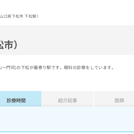
山口県下松市 下松駅）
松市）
山～門司)の下松が最寄り駅です。眼科の診察をしています。
診療時間
紹介記事
医師