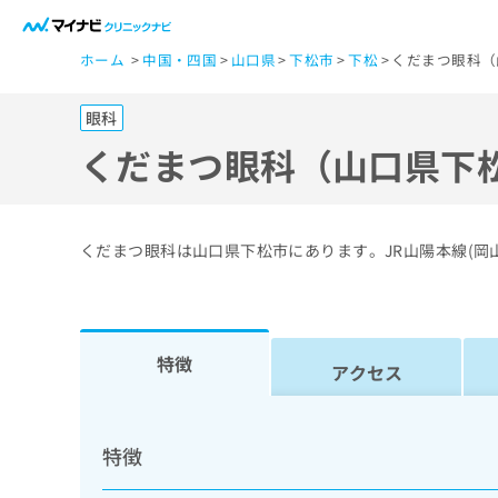
一
ホーム
中国・四国
山口県
下松市
下松
くだまつ眼科（
般
ユ
眼科
ー
ザ
くだまつ眼科（山口県下
ー
の
方
くだまつ眼科は山口県下松市にあります。JR山陽本線(岡
は
こ
ち
ら
特徴
アクセス
医
マ
療
イ
特徴
ナ
関
ビ