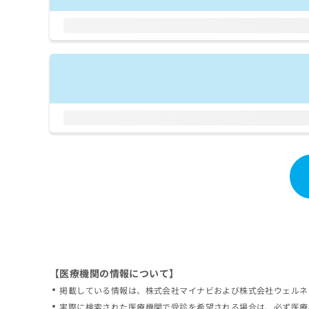
拡
資
きま
充
料
せん
の
ので
の
ご了
お
ご
承く
申
請
ださ
し
求
い。
込
は
み
こ
は
ち
こ
ら
ち
ら
無
料
掲
情
載
報
情
拡
報
充
の
の
修
お
【医療機関の情報について】
正
申
掲載している情報は、株式会社マイナビおよび株式会社ウェルネ
は
し
こ
実際に検索された医療機関で受診を希望される場合は、必ず医療
込