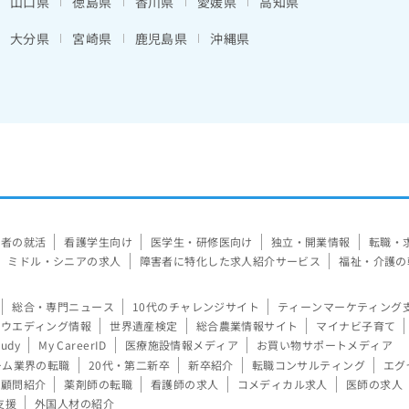
山口県
徳島県
香川県
愛媛県
高知県
大分県
宮崎県
鹿児島県
沖縄県
験者の就活
看護学生向け
医学生・研修医向け
独立・開業情報
転職・
ミドル・シニアの求人
障害者に特化した求人紹介サービス
福祉・介護の
総合・専門ニュース
10代のチャレンジサイト
ティーンマーケティング
ウエディング情報
世界遺産検定
総合農業情報サイト
マイナビ子育て
tudy
My CareerID
医療施設情報メディア
お買い物サポートメディア
ーム業界の転職
20代・第二新卒
新卒紹介
転職コンサルティング
エグ
顧問紹介
薬剤師の転職
看護師の求人
コメディカル求人
医師の求人
支援
外国人材の紹介