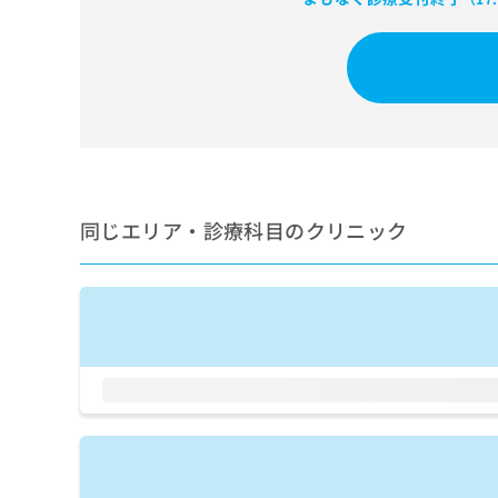
せ
こち
ち
らは
は
マイ
こ
ら
ナビ
ち
クリ
ら
ニッ
クナ
広
ビサ
広
資
イト
告
告
への
料
出
出
お問
の
稿
合せ
稿
ご
の
同じエリア・診療科目のクリニック
フォ
の
請
お
ーム
お
求
問
とな
問
りま
は
い
い
す。
こ
合
合
クリ
ち
わ
ニッ
わ
ら
せ
クの
せ
は
予
は
約・
こ
こ
無
症状
ち
ち
のご
料
ら
相談
ら
情
など
報
はで