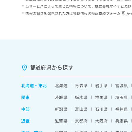
ち
み
当サービスによって生じた損害について、株式会社マイナビ及び
ら
は
情報の誤りを発見された方は
掲載情報の修正依頼フォーム
か
こ
ち
そ
ら
の
他
の
お
問
い
都道府県から探す
合
わ
せ
北海道
・
東北
北海道
青森県
岩手県
宮城県
は
こ
関東
茨城県
栃木県
群馬県
埼玉県
ち
ら
中部
新潟県
富山県
石川県
福井県
近畿
滋賀県
京都府
大阪府
兵庫県