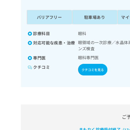
係
ク
者
リ
の
ニ
バリアフリー
駐車場あり
マイ
ッ
方
ク
は
ナ
診療科目
眼科
こ
ビ
眼領域の一次診療／水晶体
対応可能な疾患・治療
ち
に
ンズ検査
関
ら
す
眼科専門医
専門医
る
クチコミ
お
クチコミを見る
広
広
問
告
告
い
出
代
合
稿
わ
理
の
せ
店
お
は
の
問
こ
い
方
ち
ご
合
ら
は
わ
こ
まもなく診療受付終了
（17