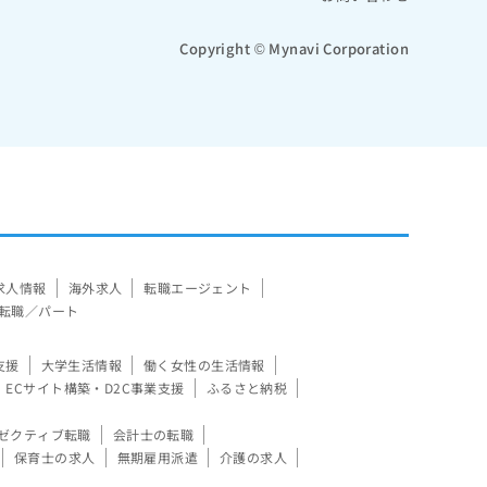
Copyright © Mynavi Corporation
求人情報
海外求人
転職エージェント
転職／パート
支援
大学生活情報
働く女性の生活情報
ECサイト構築・D2C事業支援
ふるさと納税
ゼクティブ転職
会計士の転職
保育士の求人
無期雇用派遣
介護の求人