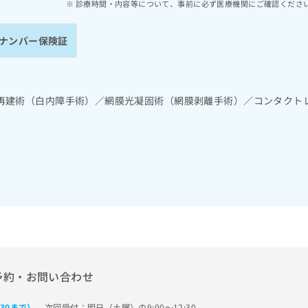
診療時間・内容等について、事前に必ず医療機関にご確認くださ
ナンバー保険証
再建術（白内障手術）／網膜光凝固術（網膜剥離手術）／コンタクト
予約・お問い合わせ
次回受付：明日（土曜）の9:00～12:30
:30まで）