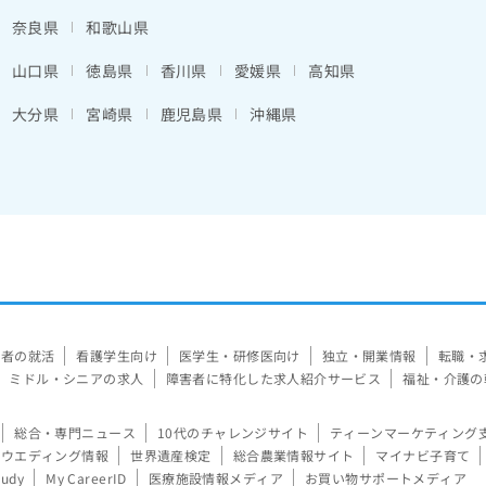
奈良県
和歌山県
山口県
徳島県
香川県
愛媛県
高知県
大分県
宮崎県
鹿児島県
沖縄県
験者の就活
看護学生向け
医学生・研修医向け
独立・開業情報
転職・
ミドル・シニアの求人
障害者に特化した求人紹介サービス
福祉・介護の
総合・専門ニュース
10代のチャレンジサイト
ティーンマーケティング
ウエディング情報
世界遺産検定
総合農業情報サイト
マイナビ子育て
tudy
My CareerID
医療施設情報メディア
お買い物サポートメディア