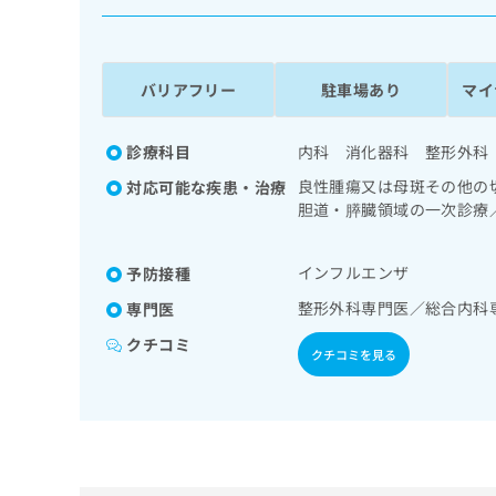
係
ク
者
リ
の
ニ
ッ
方
バリアフリー
駐車場あり
マイ
ク
は
ナ
こ
ビ
診療科目
内科 消化器科 整形外科
ち
に
良性腫瘍又は母斑その他の
対応可能な疾患・治療
関
ら
胆道・膵臓領域の一次診療
す
栄養領域の一次診療／糖尿
る
域の一次診療／手の外科手
お
広
インフルエンザ
予防接種
動器リハビリテーション／
広
問
告
告
影）
い
整形外科専門医／総合内科
専門医
出
代
合
クチコミ
稿
わ
理
クチコミを見る
の
せ
店
お
は
の
問
こ
い
方
ち
合
ら
は
わ
こ