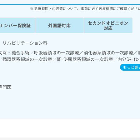
診療時間・内容等について、事前に必ず医療機関にご確認くださ
セカンドオピニオン
ナンバー保険証
外国語対応
対応
 リハビリテーション科
切除・縫合手術／呼吸器領域の一次診療／消化器系領域の一次診療／
／循環器系領域の一次診療／腎･泌尿器系領域の一次診療／内分泌･代
病による合併症に対する継続的な管理及び指導／筋・骨格系及び外傷
もっと見
術／骨折観血的手術／小児整形外科手術／義肢装具の作成及び評価／
神経ブロック／画像診断管理（専ら画像診断を担当する医師による読
専門医