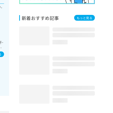
い。
新着おすすめ記事
もっと見る
肝･
loading...
謝･
領
る
運
loading...
loading...