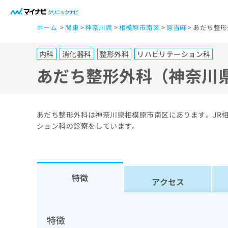
一
ホーム
関東
神奈川県
相模原市南区
原当麻
あだち整形
般
ユ
内科
消化器科
整形外科
リハビリテーション科
ー
ザ
あだち整形外科（神奈川
ー
の
方
あだち整形外科は神奈川県相模原市南区にあります。JR
は
ション科の診察をしています。
こ
ち
ら
特徴
アクセス
医
マ
療
イ
ナ
関
特徴
ビ