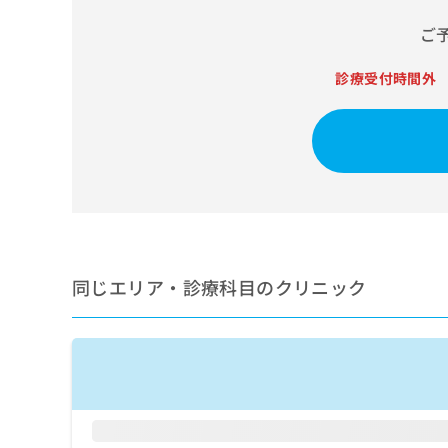
せ
こち
ち
らは
は
ご
マイ
こ
ら
ナビ
ち
クリ
診療受付時間外
ら
ニッ
クナ
広
ビサ
広
資
イト
告
告
への
料
出
出
お問
の
稿
合せ
稿
ご
の
フォ
の
請
お
ーム
お
求
問
とな
問
りま
は
い
い
す。
こ
合
同じエリア・診療科目のクリニック
合
クリ
ち
わ
ニッ
わ
ら
せ
クの
せ
は
予
は
約・
こ
こ
無
症状
ち
ち
のご
料
ら
相談
ら
情
など
報
はで