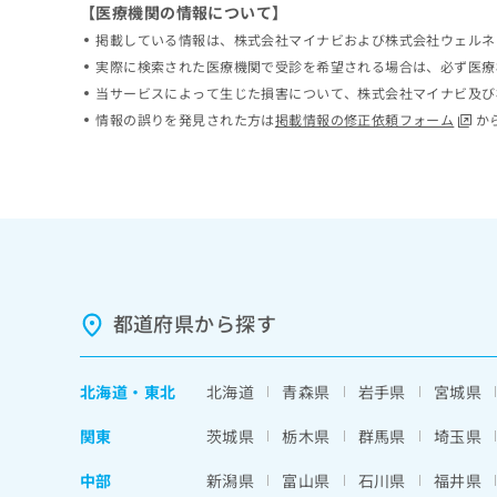
【医療機関の情報について】
ち
み
ら
掲載している情報は、株式会社マイナビおよび株式会社ウェルネ
は
こ
実際に検索された医療機関で受診を希望される場合は、必ず医療
ち
当サービスによって生じた損害について、株式会社マイナビ及び
そ
ら
情報の誤りを発見された方は
掲載情報の修正依頼フォーム
か
の
他
の
お
問
い
合
わ
せ
都道府県から探す
は
こ
ち
ら
北海道
・
東北
北海道
青森県
岩手県
宮城県
関東
茨城県
栃木県
群馬県
埼玉県
中部
新潟県
富山県
石川県
福井県