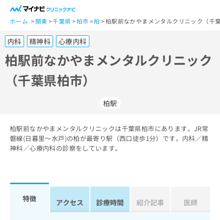
一
般
ホーム
関東
千葉県
柏市
柏
柏駅前なかやまメンタルクリニック（千葉
ユ
内科
精神科
心療内科
ー
ザ
柏駅前なかやまメンタルクリニック
ー
（千葉県柏市）
の
方
は
柏駅
こ
ち
柏駅前なかやまメンタルクリニックは千葉県柏市にあります。JR常
ら
磐線(日暮里～水戸)の柏が最寄り駅（西口徒歩1分）です。内科／精
神科／心療内科の診察をしています。
医
マ
療
イ
関
ナ
係
ビ
者
ク
特徴
アクセス
診療時間
紹介記事
医師
の
リ
方
ニ