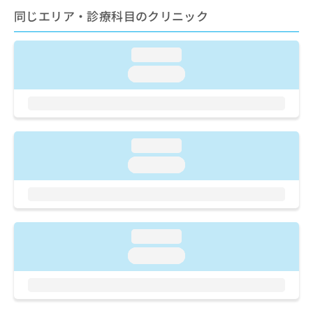
ご了
ら
み
同じエリア・診療科目のクリニック
承く
は
ださ
こ
無
い。
ち
料
loading...
ら
情
loading...
報
拡
掲
充
載
の
情
お
報
loading...
申
の
し
修
loading...
込
正
み
は
は
こ
こ
ち
ち
ら
loading...
ら
loading...
そ
の
他
の