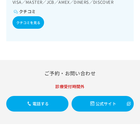
出
VISA／MASTER／JCB／AMEX／DINERS／DISCOVER
稿
クリ
資
稿
ニッ
の
料
クチコミ
クナ
の
お
の
ビサ
お
問
ご
クチコミを見る
イト
問
い
請
への
い
合
お問
求
合
合せ
わ
は
フォ
わ
せ
こ
ーム
せ
は
ち
とな
は
こ
ら
りま
こ
ち
す。
ち
ら
クリ
ご予約・お問い合わせ
無
ら
ニッ
料
クの
資
診療受付時間外
情
予
料
報
約・
の
症状
拡
のご
電話する
公式サイト
ご
充
相談
請
の
など
求
お
はで
は
申
きま
こ
せん
し
ので
ち
込