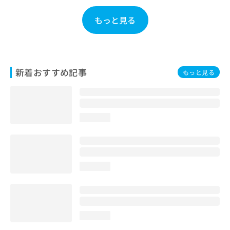
お
問
もっと見る
い
合
わ
せ
は
新着おすすめ記事
もっと見る
こ
ち
ら
loading...
loading...
loading...