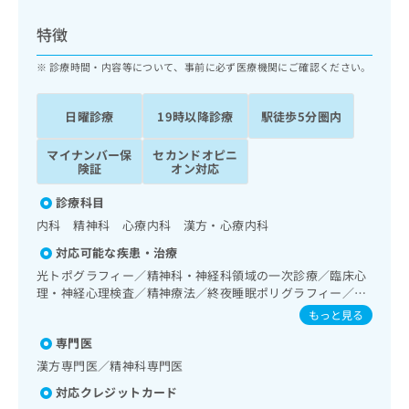
ッ
は
ク
こ
特徴
ナ
ち
ビ
診療時間・内容等について、事前に必ず医療機関にご確認ください。
ら
に
関
広
日曜診療
19時以降診療
駅徒歩5分圏内
す
広
告
る
告
代
マイナンバー保
セカンドオピニ
お
出
険証
オン対応
理
問
稿
店
い
の
診療科目
合
の
お
内科 精神科 心療内科 漢方・心療内科
わ
方
問
せ
い
は
対応可能な疾患・治療
は
合
こ
光トポグラフィー／精神科・神経科領域の一次診療／臨床心
こ
わ
ち
理・神経心理検査／精神療法／終夜睡眠ポリグラフィー／思
ち
せ
春期のうつ病又は躁うつ病／睡眠障害／神経症性障害（強迫
ら
もっと見る
ら
は
性障害、不安障害、パニック障害等）／心的外傷後ストレス
こ
専門医
障害（PTSD）／発達障害（自閉症、学習障害等）／精神科
こち
ち
広
ショート・ケア／精神科デイ・ケア／ホルター型心電図検査
漢方専門医／精神科専門医
らは
広
ら
／ハイリスク妊産婦連携指導
告
マイ
対応クレジットカード
告
出
ナビ