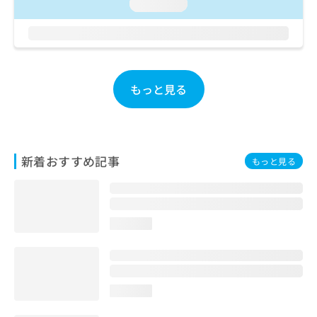
ご了
loading...
ら
み
承く
は
ださ
こ
無
い。
ち
料
ら
情
報
もっと見る
拡
掲
充
載
の
情
お
報
申
の
新着おすすめ記事
もっと見る
し
修
込
正
み
は
は
こ
こ
ち
loading...
ち
ら
ら
そ
の
loading...
他
の