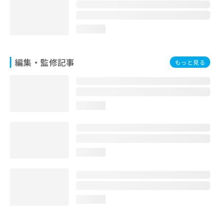
お
問
い
loading...
合
わ
せ
編集・監修記事
もっと見る
は
こ
ち
ら
loading...
loading...
loading...