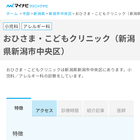
一
般
ホーム
中部
新潟県
新潟市中央区
おひさま・こどもクリニック（新潟
ユ
小児科
アレルギー科
ー
ザ
おひさま・こどもクリニック（新潟
ー
県新潟市中央区）
の
方
は
こ
おひさま・こどもクリニックは新潟県新潟市中央区にあります。小
ち
児科／アレルギー科の診察をしています。
ら
医
マ
療
イ
特徴
関
アクセス
診療時間
紹介記事
医師
ナ
係
ビ
者
ク
の
リ
特徴
方
ニ