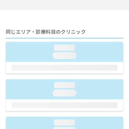
出
稿
クリ
資
稿
ニッ
の
料
クナ
の
お
の
ビサ
お
問
ご
イト
問
い
請
への
い
同じエリア・診療科目のクリニック
合
お問
求
合
合せ
わ
は
フォ
わ
せ
こ
ーム
loading...
せ
は
ち
とな
は
こ
ら
loading...
りま
こ
ち
す。
ち
ら
クリ
無
ら
ニッ
料
クの
資
情
予
料
loading...
報
約・
の
症状
拡
loading...
のご
ご
充
相談
請
の
など
求
お
はで
は
申
きま
こ
せん
し
loading...
ので
ち
込