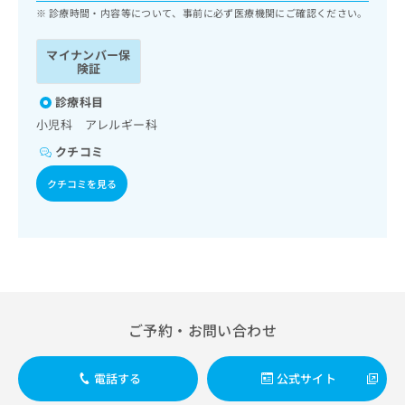
ッ
は
診療時間・内容等について、事前に必ず医療機関にご確認ください。
ク
こ
ナ
ち
マイナンバー保
ビ
険証
ら
に
関
診療科目
広
す
広
小児科 アレルギー科
告
る
告
代
クチコミ
お
出
理
問
稿
クチコミを見る
店
い
の
合
の
お
わ
方
問
せ
い
は
は
合
こ
こ
わ
ち
ち
せ
ら
ら
は
ご予約・お問い合わせ
こ
こち
ち
広
らは
広
ら
告
電話する
公式サイト
マイ
告
出
ナビ