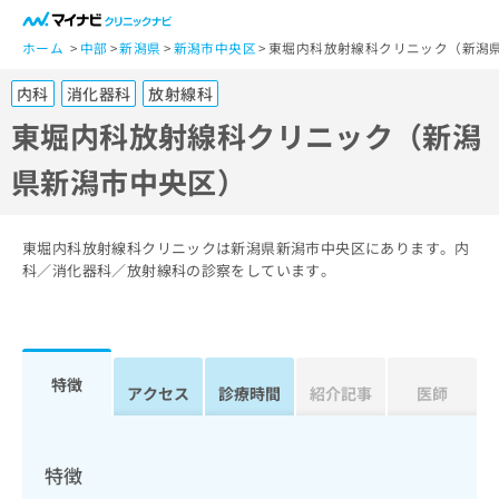
一
般
ホーム
中部
新潟県
新潟市中央区
東堀内科放射線科クリニック（新潟
ユ
内科
消化器科
放射線科
ー
ザ
東堀内科放射線科クリニック（新潟
ー
県新潟市中央区）
の
方
は
こ
東堀内科放射線科クリニックは新潟県新潟市中央区にあります。内
ち
科／消化器科／放射線科の診察をしています。
ら
医
マ
療
イ
特徴
関
アクセス
診療時間
紹介記事
医師
ナ
係
ビ
者
ク
の
リ
特徴
方
ニ