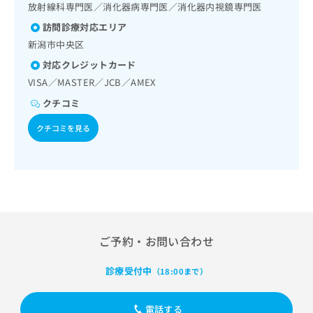
出
稿
クリ
放射線科専門医／消化器病専門医／消化器内視鏡専門医
資
稿
ニッ
の
料
訪問診療対応エリア
クナ
の
お
の
ビサ
新潟市中央区
お
問
ご
イト
問
い
請
対応クレジットカード
への
い
合
お問
求
VISA／MASTER／JCB／AMEX
合
合せ
わ
は
フォ
わ
クチコミ
せ
こ
ーム
せ
は
ち
とな
クチコミを見る
は
こ
ら
りま
こ
ち
す。
ち
ら
クリ
無
ら
ニッ
料
クの
資
情
予
料
報
約・
の
症状
拡
のご
ご
充
ご予約・お問い合わせ
相談
請
の
など
求
お
はで
診療受付中
（18:00まで）
は
申
きま
こ
せん
し
ので
ち
込
電話する