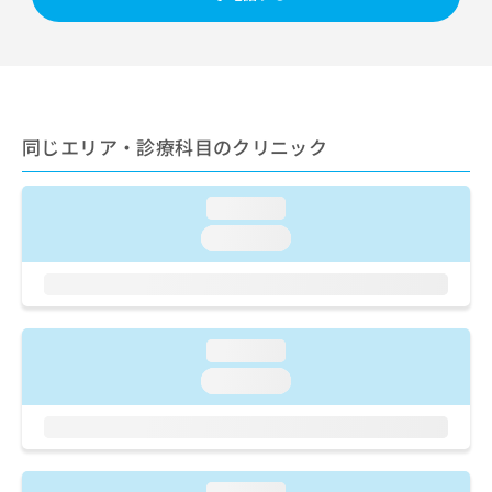
ご了
ら
み
承く
は
ださ
こ
無
い。
ち
料
ら
情
報
同じエリア・診療科目のクリニック
拡
掲
充
載
の
情
loading...
お
報
申
の
loading...
し
修
込
正
み
は
は
こ
こ
ち
loading...
ち
ら
loading...
ら
そ
の
他
の