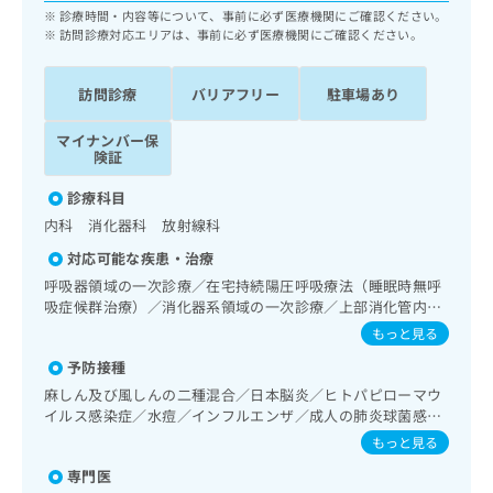
ッ
は
診療時間・内容等について、事前に必ず医療機関にご確認ください。
ク
訪問診療対応エリアは、事前に必ず医療機関にご確認ください。
こ
ナ
ち
ビ
ら
訪問診療
バリアフリー
駐車場あり
に
関
広
マイナンバー保
す
広
険証
告
る
告
代
お
出
診療科目
理
問
稿
内科 消化器科 放射線科
店
い
の
合
の
お
対応可能な疾患・治療
わ
方
問
呼吸器領域の一次診療／在宅持続陽圧呼吸療法（睡眠時無呼
せ
い
は
吸症候群治療）／消化器系領域の一次診療／上部消化管内視
は
合
こ
鏡検査／肝･胆道・膵臓領域の一次診療／循環器系領域の一
もっと見る
こ
わ
次診療／ホルター型心電図検査／腎･泌尿器系領域の一次診
ち
ち
せ
予防接種
療／内分泌･代謝･栄養領域の一次診療／血液・免疫系領域の
ら
ら
は
一次診療／画像診断管理（専ら画像診断を担当する医師によ
麻しん及び風しんの二種混合／日本脳炎／ヒトパピローマウ
こ
る読影）／CT撮影
イルス感染症／水痘／インフルエンザ／成人の肺炎球菌感染
こち
ち
広
症／おたふくかぜ／B型肝炎
もっと見る
らは
広
ら
告
マイ
専門医
告
出
ナビ