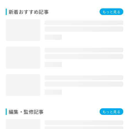
お
問
新着おすすめ記事
もっと見る
い
合
わ
せ
loading...
は
こ
ち
ら
loading...
loading...
編集・監修記事
もっと見る