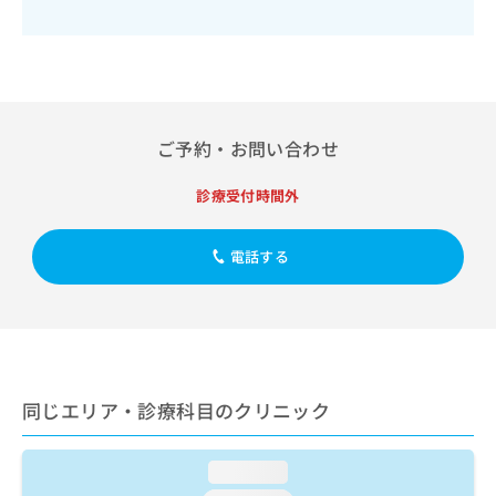
出
稿
クリ
資
稿
ニッ
の
料
クナ
の
お
の
ビサ
お
問
ご
イト
問
い
請
への
い
合
お問
求
合
合せ
わ
は
ご予約・お問い合わせ
フォ
わ
せ
こ
ーム
せ
は
ち
診療受付時間外
とな
は
こ
ら
りま
こ
ち
す。
ち
ら
クリ
電話する
無
ら
ニッ
料
クの
資
情
予
料
報
約・
の
症状
拡
のご
ご
充
相談
請
の
など
同じエリア・診療科目のクリニック
求
お
はで
は
申
きま
こ
せん
し
loading...
ので
ち
込