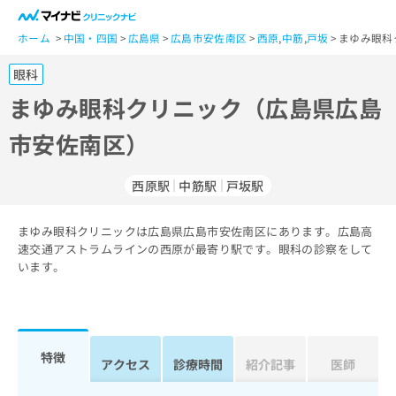
一
般
ホーム
中国・四国
広島県
広島市安佐南区
西原
,
中筋
,
戸坂
まゆみ眼科
ユ
眼科
ー
ザ
まゆみ眼科クリニック（広島県広島
ー
市安佐南区）
の
方
は
西原駅
中筋駅
戸坂駅
こ
ち
まゆみ眼科クリニックは広島県広島市安佐南区にあります。広島高
ら
速交通アストラムラインの西原が最寄り駅です。眼科の診察をして
います。
医
マ
療
イ
関
ナ
係
ビ
者
ク
特徴
アクセス
診療時間
紹介記事
医師
の
リ
方
ニ