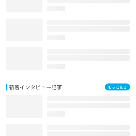
loading...
loading...
loading...
新着インタビュー記事
もっと見る
loading...