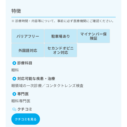
ッ
は
ク
こ
特徴
ナ
ち
ビ
診療時間・内容等について、事前に必ず医療機関にご確認ください。
ら
に
関
マイナンバー保
広
バリアフリー
駐車場あり
す
広
険証
告
る
告
代
セカンドオピニ
お
出
外国語対応
オン対応
理
問
稿
店
い
の
診療科目
合
の
お
眼科
わ
方
問
せ
い
は
対応可能な疾患・治療
は
合
こ
眼領域の一次診療／コンタクトレンズ検査
こ
わ
ち
ち
専門医
せ
ら
ら
は
眼科専門医
こ
クチコミ
こち
ち
広
らは
広
ら
告
クチコミを見る
マイ
告
出
ナビ