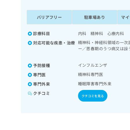
係
ク
者
リ
の
ニ
バリアフリー
駐車場あり
マイ
ッ
方
ク
は
ナ
診療科目
内科 精神科 心療内科
こ
ビ
精神科・神経科領域の一次
対応可能な疾患・治療
ち
に
ー／思春期のうつ病又は躁
関
ら
物依存症／神経症性障害（
す
ス障害（PTSD）／発達
る
インフルエンザ
予防接種
尿症の治療／がんに伴う精
お
広
広
問
精神科専門医
専門医
告
告
い
睡眠障害専門外来
専門外来
出
代
合
稿
わ
理
クチコミ
クチコミを見る
の
せ
店
お
は
の
問
こ
い
方
ち
合
ら
は
わ
こ