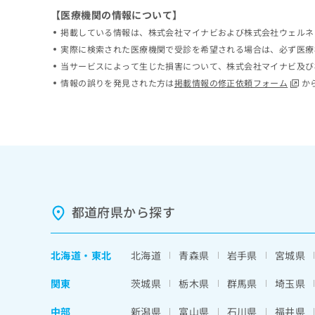
ち
み
【医療機関の情報について】
ら
は
掲載している情報は、株式会社マイナビおよび株式会社ウェルネ
こ
実際に検索された医療機関で受診を希望される場合は、必ず医療
ち
そ
当サービスによって生じた損害について、株式会社マイナビ及び
ら
の
情報の誤りを発見された方は
掲載情報の修正依頼フォーム
か
他
の
お
問
い
合
わ
せ
は
都道府県から探す
こ
ち
ら
北海道
・
東北
北海道
青森県
岩手県
宮城県
関東
茨城県
栃木県
群馬県
埼玉県
中部
新潟県
富山県
石川県
福井県