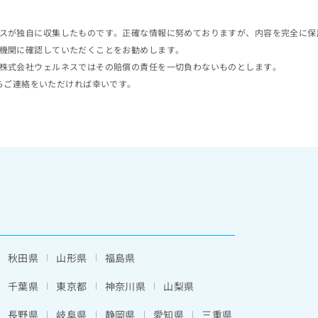
スが独自に収集したものです。正確な情報に努めておりますが、内容を完全に保
機関に確認していただくことをお勧めします。
株式会社ウェルネスではその賠償の責任を一切負わないものとします。
らご連絡をいただければ幸いです。
秋田県
山形県
福島県
千葉県
東京都
神奈川県
山梨県
長野県
岐阜県
静岡県
愛知県
三重県