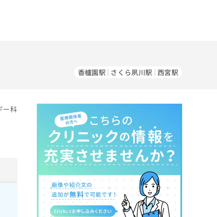
香櫨園駅
さくら夙川駅
西宮駅
ギー科