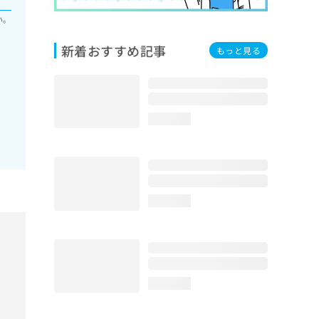
い。
新着おすすめ記事
もっと見る
loading...
loading...
loading...