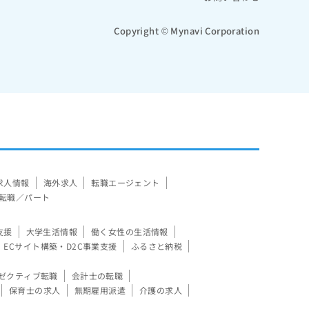
Copyright © Mynavi Corporation
求人情報
海外求人
転職エージェント
転職／パート
支援
大学生活情報
働く女性の生活情報
ECサイト構築・D2C事業支援
ふるさと納税
ゼクティブ転職
会計士の転職
保育士の求人
無期雇用派遣
介護の求人