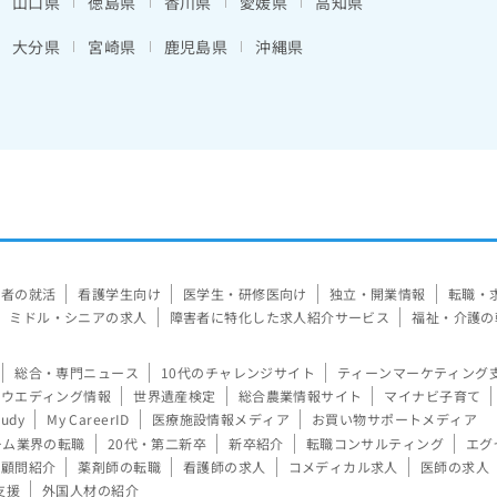
山口県
徳島県
香川県
愛媛県
高知県
大分県
宮崎県
鹿児島県
沖縄県
験者の就活
看護学生向け
医学生・研修医向け
独立・開業情報
転職・
ミドル・シニアの求人
障害者に特化した求人紹介サービス
福祉・介護の
総合・専門ニュース
10代のチャレンジサイト
ティーンマーケティング
ウエディング情報
世界遺産検定
総合農業情報サイト
マイナビ子育て
tudy
My CareerID
医療施設情報メディア
お買い物サポートメディア
ーム業界の転職
20代・第二新卒
新卒紹介
転職コンサルティング
エグ
顧問紹介
薬剤師の転職
看護師の求人
コメディカル求人
医師の求人
支援
外国人材の紹介