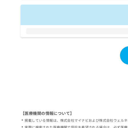
拡
資
きま
充
料
せん
の
ので
の
ご了
お
ご
承く
申
請
ださ
し
求
い。
込
は
み
こ
は
ち
こ
ら
ち
ら
無
料
掲
情
載
報
情
拡
報
充
の
の
修
お
【医療機関の情報について】
正
申
掲載している情報は、株式会社マイナビおよび株式会社ウェルネ
は
し
こ
実際に検索された医療機関で受診を希望される場合は、必ず医療
込