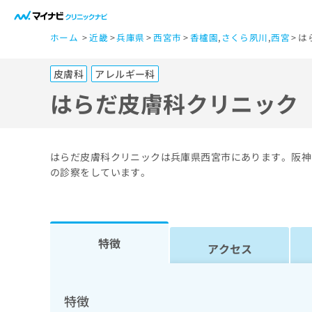
一
ホーム
近畿
兵庫県
西宮市
香櫨園
,
さくら夙川
,
西宮
は
般
ユ
皮膚科
アレルギー科
ー
ザ
はらだ皮膚科クリニック
ー
の
方
はらだ皮膚科クリニックは兵庫県西宮市にあります。阪神
は
の診察をしています。
こ
ち
ら
特徴
アクセス
医
マ
療
イ
ナ
関
特徴
ビ