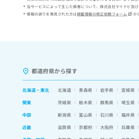
ち
み
当サービスによって生じた損害について、株式会社マイナビ及び
ら
は
情報の誤りを発見された方は
掲載情報の修正依頼フォーム
か
こ
ち
そ
ら
の
他
の
お
問
い
都道府県から探す
合
わ
せ
北海道
・
東北
北海道
青森県
岩手県
宮城県
は
こ
関東
茨城県
栃木県
群馬県
埼玉県
ち
ら
中部
新潟県
富山県
石川県
福井県
近畿
滋賀県
京都府
大阪府
兵庫県