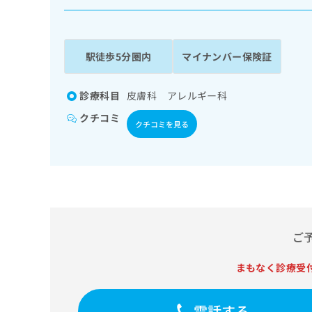
係
ク
者
リ
の
ニ
ッ
方
駅徒歩5分圏内
マイナンバー保険証
ク
は
ナ
こ
ビ
診療科目
皮膚科 アレルギー科
ち
に
クチコミ
関
ら
クチコミを見る
す
る
お
広
広
問
告
告
い
出
代
合
稿
わ
理
の
せ
ご
店
お
は
の
問
こ
まもなく診療受
い
方
ち
合
ら
は
わ
電話する
こ