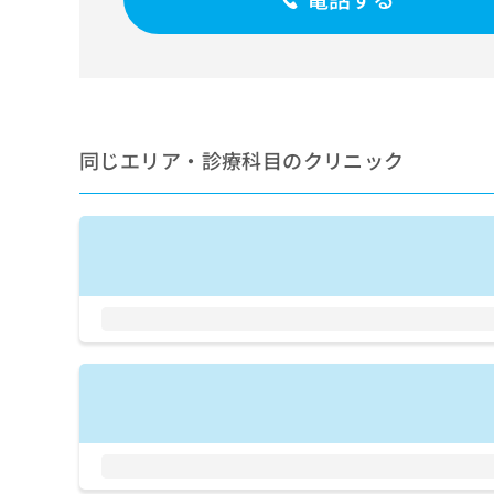
せ
こち
ち
らは
は
マイ
こ
ら
ナビ
ち
クリ
ら
ニッ
クナ
広
ビサ
広
資
イト
同じエリア・診療科目のクリニック
告
告
への
料
出
出
お問
の
稿
合せ
稿
ご
の
フォ
の
請
お
ーム
お
求
問
とな
問
りま
は
い
い
す。
こ
合
合
クリ
ち
わ
ニッ
わ
ら
せ
クの
せ
は
予
は
約・
こ
こ
無
症状
ち
ち
のご
料
ら
相談
ら
情
など
報
はで