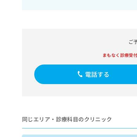
せ
こち
ち
らは
は
マイ
こ
ら
ナビ
ち
クリ
ら
ニッ
クナ
広
ビサ
広
ご
資
イト
告
告
への
料
出
出
お問
まもなく診療受
の
稿
合せ
稿
ご
の
フォ
の
請
お
ーム
お
電話する
求
問
とな
問
りま
は
い
い
す。
こ
合
合
クリ
ち
わ
ニッ
わ
ら
せ
クの
せ
は
予
は
約・
こ
こ
無
症状
ち
同じエリア・診療科目のクリニック
ち
のご
料
ら
相談
ら
情
など
報
はで