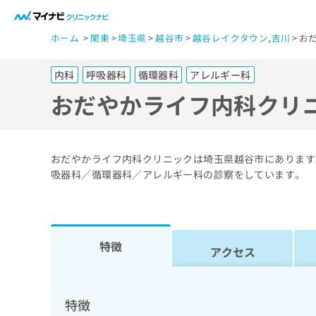
一
ホーム
関東
埼玉県
越谷市
越谷レイクタウン
,
吉川
お
般
ユ
内科
呼吸器科
循環器科
アレルギー科
ー
ザ
おだやかライフ内科クリ
ー
の
方
おだやかライフ内科クリニックは埼玉県越谷市にあります
は
吸器科／循環器科／アレルギー科の診察をしています。
こ
ち
ら
特徴
アクセス
医
マ
療
イ
ナ
関
特徴
ビ