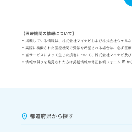
ち
み
ら
は
こ
ち
そ
ら
の
【医療機関の情報について】
他
掲載している情報は、株式会社マイナビおよび株式会社ウェルネ
の
実際に検索された医療機関で受診を希望される場合は、必ず医療
お
当サービスによって生じた損害について、株式会社マイナビ及び
問
情報の誤りを発見された方は
掲載情報の修正依頼フォーム
か
い
合
わ
せ
は
こ
ち
ら
都道府県から探す