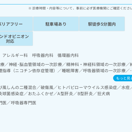
診療時間・内容等について、事前に必ず医療機関にご確認くださ
バリアフリー
駐車場あり
駅徒歩5分圏内
ンドオピニオン
対応
 アレルギー科 呼吸器内科 循環器内科
診療／神経･脳血管領域の一次診療／精神科・神経科領域の一次診療／
煙指導（ニコチン依存症管理）／睡眠障害／呼吸器領域の一次診療／
時無呼吸症候群治療）／消化器系領域の一次診療／肝･胆道・膵臓領
もっと見
一次診療／ホルター型心電図検査／ペースメーカー管理／腎･泌尿器
び風しんの二種混合／破傷風／ヒトパピローマウイルス感染症／水痘
治療／内分泌･代謝･栄養領域の一次診療／インスリン療法／糖尿病患
炎球菌感染症／おたふくかぜ／A型肝炎／B型肝炎／狂犬病
、自己血糖測定）／糖尿病による合併症に対する継続的な管理及び指
診療／画像診断管理（専ら画像診断を担当する医師による読影）／漢
門医／呼吸器専門医