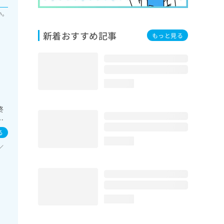
い。
新着おすすめ記事
もっと見る
loading...
終
在
域の
る
系領
loading...
／
者
導
方
loading...