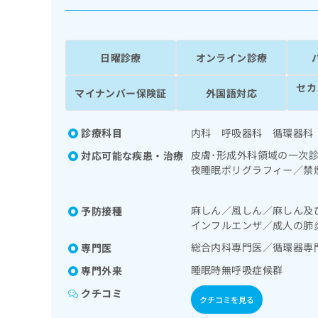
係
ク
者
リ
の
ニ
ッ
方
日曜診療
オンライン診療
ク
は
ナ
セカ
こ
マイナンバー保険証
外国語対応
ビ
ち
に
関
ら
診療科目
内科 呼吸器科 循環器科
す
る
皮膚･形成外科領域の一次
対応可能な疾患・治療
お
夜睡眠ポリグラフィー／禁
広
広
問
宅持続陽圧呼吸療法（睡眠
告
告
い
一次診療／循環器系領域の
出
代
合
麻しん／風しん／麻しん及
予防接種
域の一次診療／更年期障害
稿
わ
インフルエンザ／成人の肺
理
教育（食事療法、運動療法
の
せ
／血液・免疫系領域の一次
店
総合内科専門医／循環器専
専門医
お
は
薬の処方
の
問
こ
睡眠時無呼吸症候群
専門外来
い
方
ち
合
クチコミ
ら
は
クチコミを見る
わ
こ