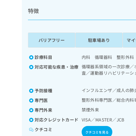
係
ク
者
特徴
リ
の
ニ
ッ
方
ク
は
ナ
こ
バリアフリー
駐車場あり
マイ
ビ
ち
に
関
ら
診療科目
内科 循環器科 整形外科
す
る
循環器系領域の一次診療／
対応可能な疾患・治療
お
査／運動器リハビリテーシ
広
広
問
Ｉ撮影
告
告
い
出
代
合
インフルエンザ／成人の肺
予防接種
稿
わ
理
整形外科専門医／総合内科
専門医
の
せ
店
お
は
禁煙外来
専門外来
の
問
こ
い
対応クレジットカード
VISA／MASTER／JCB
方
ち
合
ら
は
クチコミ
わ
クチコミを見る
こ