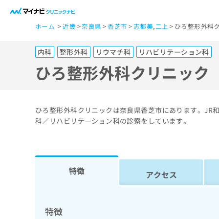
一
ホーム
近畿
奈良県
香芝市
志都美
,
二上
ひろ整形外科ク
般
ユ
内科
整形外科
リウマチ科
リハビリテーション科
ー
ザ
ひろ整形外科クリニック
ー
の
方
ひろ整形外科クリニックは奈良県香芝市にあります。JR
は
科／リハビリテーション科の診察をしています。
こ
ち
ら
特徴
アクセス
医
マ
療
イ
ナ
関
特徴
ビ