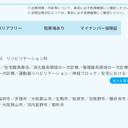
診療時間・内容等について、事前に必ず医療機関にご確認くださ
訪問診療対応エリアは、事前に必ず医療機関にご確認ください。
バリアフリー
駐車場あり
マイナンバー保険証
科 リハビリテーション科
療／在宅酸素療法／消化器系領域の一次診療／循環器系領域の一次診
一次診療／運動器リハビリテーション／神経ブロック／在宅における
もっと見
桜井市／天理市／大和郡山市／生駒市／柏原市／羽曳野市／藤井寺市
／大阪狭山市／河内長野市／御所市