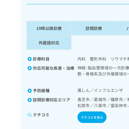
係
ク
者
リ
の
ニ
ッ
方
ク
19時以降診療
訪問診療
は
ナ
こ
ビ
外国語対応
ち
に
関
ら
す
診療科目
内科 整形外科 リウマチ
る
お
神経･脳血管領域の一次診
対応可能な疾患・治療
広
広
問
筋・骨格系及び外傷領域の
告
告
い
取り
出
代
合
稿
風しん／インフルエンザ
予防接種
わ
理
の
せ
店
香芝市／葛城市／橿原市／
訪問診療対応エリア
お
は
松原市／八尾市／富田林市
の
問
こ
い
方
ち
クチコミ
クチコミを見る
合
ら
は
わ
こ