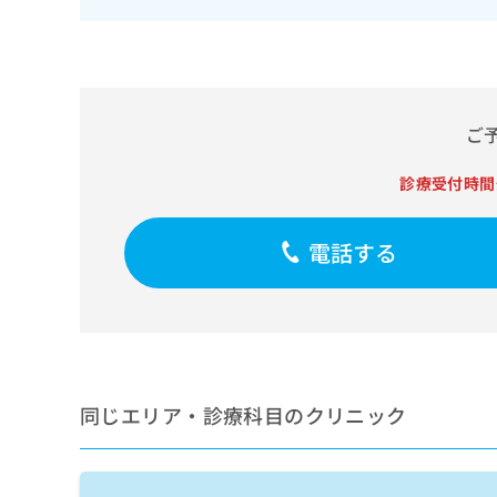
せ
こち
ち
らは
は
マイ
こ
ら
ナビ
ち
クリ
ら
ニッ
クナ
ご
広
ビサ
広
資
イト
告
告
への
料
出
診療受付時間
出
お問
の
稿
合せ
稿
ご
の
フォ
の
請
お
電話する
ーム
お
求
問
とな
問
りま
は
い
い
す。
こ
合
合
クリ
ち
わ
ニッ
わ
ら
せ
クの
せ
は
予
は
約・
こ
同じエリア・診療科目のクリニック
こ
無
症状
ち
ち
のご
料
ら
相談
ら
情
など
報
はで