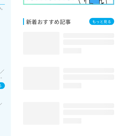
い。
新着おすすめ記事
もっと見る
loading...
療／
看
る
loading...
／
loading...