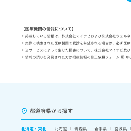
ち
み
ら
は
こ
ち
そ
【医療機関の情報について】
ら
の
掲載している情報は、株式会社マイナビおよび株式会社ウェルネ
他
実際に検索された医療機関で受診を希望される場合は、必ず医療
の
当サービスによって生じた損害について、株式会社マイナビ及び
お
問
情報の誤りを発見された方は
掲載情報の修正依頼フォーム
か
い
合
わ
せ
は
こ
ち
ら
都道府県から探す
北海道
・
東北
北海道
青森県
岩手県
宮城県