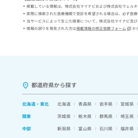
ち
み
掲載している情報は、株式会社マイナビおよび株式会社ウェルネ
ら
は
実際に検索された医療機関で受診を希望される場合は、必ず医療
こ
当サービスによって生じた損害について、株式会社マイナビ及び
ち
そ
情報の誤りを発見された方は
掲載情報の修正依頼フォーム
か
ら
の
他
の
お
問
い
合
わ
都道府県から探す
せ
は
こ
ち
北海道
・
東北
北海道
青森県
岩手県
宮城県
ら
関東
茨城県
栃木県
群馬県
埼玉県
中部
新潟県
富山県
石川県
福井県