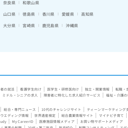
奈良県
和歌山県
山口県
徳島県
香川県
愛媛県
高知県
大分県
宮崎県
鹿児島県
沖縄県
験者の就活
看護学生向け
医学生・研修医向け
独立・開業情報
転職・
ミドル・シニアの求人
障害者に特化した求人紹介サービス
福祉・介護の
総合・専門ニュース
10代のチャレンジサイト
ティーンマーケティング
ウエディング情報
世界遺産検定
総合農業情報サイト
マイナビ子育て
tudy
My CareerID
医療施設情報メディア
お買い物サポートメディア
ーム業界の転職
20代・第二新卒
新卒紹介
転職コンサルティング
エグ