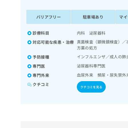
係
ク
者
リ
の
ニ
バリアフリー
駐車場あり
マイ
ッ
方
ク
は
ナ
診療科目
内科 泌尿器科
こ
ビ
真菌検査（顕微鏡検査）／
対応可能な疾患・治療
ち
に
方薬の処方
関
ら
す
インフルエンザ／成人の肺
予防接種
る
泌尿器科専門医
専門医
お
広
広
問
血尿外来 頻尿・尿失禁外
専門外来
告
告
い
出
代
合
クチコミ
クチコミを見る
稿
わ
理
の
せ
店
お
は
の
問
こ
い
方
ち
合
ら
は
わ
こ