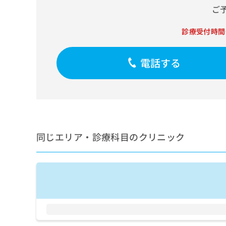
せ
こち
ご
ち
らは
は
マイ
こ
ら
ナビ
診療受付時間
ち
クリ
ら
ニッ
クナ
電話する
広
ビサ
広
資
イト
告
告
への
料
出
出
お問
の
稿
合せ
稿
ご
の
フォ
の
請
お
ーム
お
求
問
とな
問
りま
は
い
同じエリア・診療科目のクリニック
い
す。
こ
合
合
クリ
ち
わ
ニッ
わ
ら
せ
クの
せ
は
予
は
約・
こ
こ
無
症状
ち
ち
のご
料
ら
相談
ら
情
など
報
はで