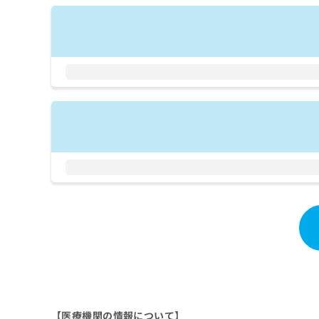
拡
資
きま
充
料
せん
の
ので
の
ご了
お
ご
承く
申
請
ださ
し
求
い。
込
は
み
こ
は
ち
こ
ら
ち
ら
無
料
掲
情
載
報
情
拡
報
充
の
の
修
お
正
申
は
し
【医療機関の情報について】
こ
込