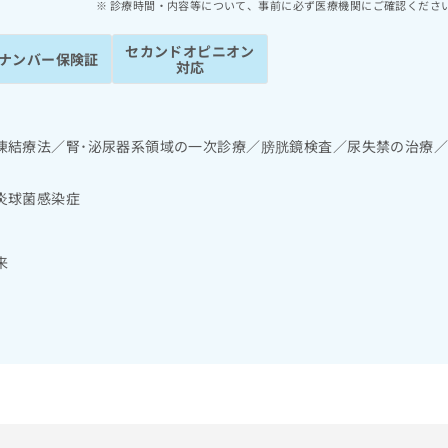
診療時間・内容等について、事前に必ず医療機関にご確認くださ
セカンドオピニオン
ナンバー保険証
対応
凍結療法／腎･泌尿器系領域の一次診療／膀胱鏡検査／尿失禁の治療
炎球菌感染症
来