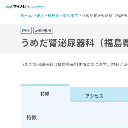
一
ホーム
東北
福島県
南相馬市
うめだ腎泌尿器科（福島県
般
ユ
内科
泌尿器科
ー
ザ
うめだ腎泌尿器科（福島
ー
の
方
うめだ腎泌尿器科は福島県南相馬市にあります。内科／泌
は
こ
ち
ら
特徴
アクセス
医
マ
療
イ
特徴
ナ
関
ビ