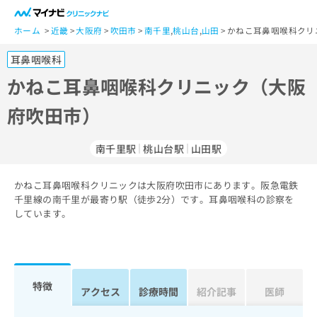
一
般
ホーム
近畿
大阪府
吹田市
南千里
,
桃山台
,
山田
かねこ耳鼻咽喉科クリ
ユ
耳鼻咽喉科
ー
ザ
かねこ耳鼻咽喉科クリニック（大阪
ー
府吹田市）
の
方
は
南千里駅
桃山台駅
山田駅
こ
ち
かねこ耳鼻咽喉科クリニックは大阪府吹田市にあります。阪急電鉄
ら
千里線の南千里が最寄り駅（徒歩2分）です。耳鼻咽喉科の診察を
しています。
医
マ
療
イ
関
ナ
係
ビ
者
ク
特徴
アクセス
診療時間
紹介記事
医師
の
リ
方
ニ