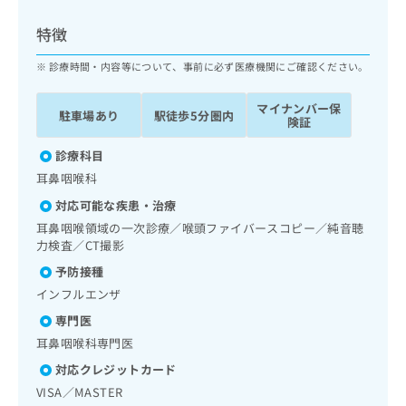
ッ
は
ク
こ
特徴
ナ
ち
ビ
診療時間・内容等について、事前に必ず医療機関にご確認ください。
ら
に
関
マイナンバー保
広
駐車場あり
駅徒歩5分圏内
す
広
険証
告
る
告
代
お
診療科目
出
理
問
稿
耳鼻咽喉科
店
い
の
対応可能な疾患・治療
合
の
お
わ
耳鼻咽喉領域の一次診療／喉頭ファイバースコピー／純音聴
方
問
せ
力検査／CT撮影
い
は
は
合
こ
予防接種
こ
わ
ち
インフルエンザ
ち
せ
ら
ら
は
専門医
こ
耳鼻咽喉科専門医
こち
ち
広
らは
対応クレジットカード
広
ら
告
マイ
VISA／MASTER
告
出
ナビ