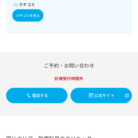
出
稿
クリ
資
クチコミ
稿
ニッ
の
料
クナ
の
お
クチコミを見る
の
ビサ
お
問
ご
イト
問
い
請
への
い
合
お問
求
合
合せ
わ
は
フォ
わ
せ
こ
ーム
せ
は
ち
とな
は
こ
ら
りま
こ
ち
ご予約・お問い合わせ
す。
ち
ら
クリ
無
ら
ニッ
診療受付時間外
料
クの
資
情
予
料
報
約・
電話する
公式サイト
の
症状
拡
のご
ご
充
相談
請
の
など
求
お
はで
は
申
きま
こ
せん
し
ので
ち
込