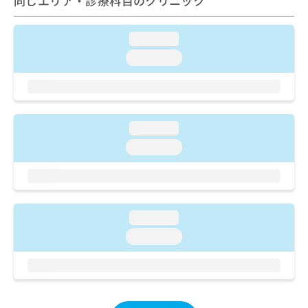
同じエリア・診療科目のクリニック
ご了
ら
み
承く
は
ださ
こ
無
い。
loading...
ち
料
loading...
ら
情
報
拡
掲
充
載
の
情
loading...
お
報
申
loading...
の
し
修
込
正
み
は
は
こ
こ
ち
loading...
ち
ら
loading...
ら
そ
の
他
の