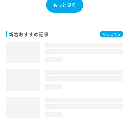
お
もっと見る
問
い
合
わ
せ
新着おすすめ記事
もっと見る
は
こ
ち
ら
loading...
loading...
loading...