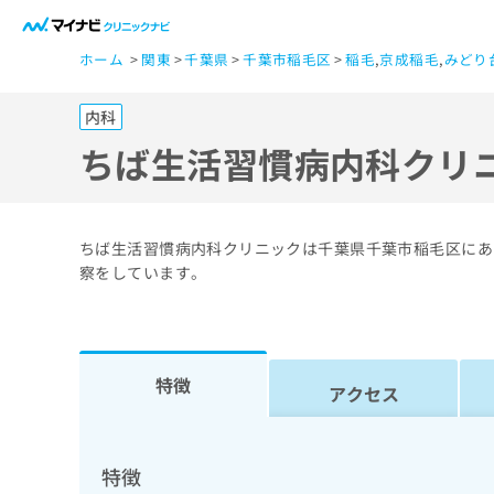
一
ホーム
関東
千葉県
千葉市稲毛区
稲毛
,
京成稲毛
,
みどり
般
ユ
内科
ー
ザ
ちば生活習慣病内科クリ
ー
の
方
ちば生活習慣病内科クリニックは千葉県千葉市稲毛区にあ
は
察をしています。
こ
ち
ら
特徴
アクセス
医
マ
療
イ
ナ
関
特徴
ビ