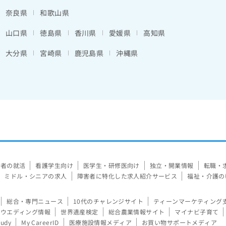
奈良県
和歌山県
山口県
徳島県
香川県
愛媛県
高知県
大分県
宮崎県
鹿児島県
沖縄県
験者の就活
看護学生向け
医学生・研修医向け
独立・開業情報
転職・
ミドル・シニアの求人
障害者に特化した求人紹介サービス
福祉・介護の
総合・専門ニュース
10代のチャレンジサイト
ティーンマーケティング
ウエディング情報
世界遺産検定
総合農業情報サイト
マイナビ子育て
tudy
My CareerID
医療施設情報メディア
お買い物サポートメディア