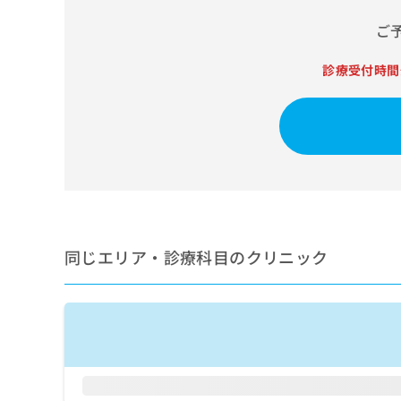
せ
こち
ち
らは
は
ご
マイ
こ
ら
ナビ
ち
クリ
診療受付時間
ら
ニッ
クナ
広
ビサ
広
資
イト
告
告
への
料
出
出
お問
の
稿
合せ
稿
ご
の
フォ
の
請
お
ーム
お
求
問
とな
問
りま
は
い
い
す。
こ
合
同じエリア・診療科目のクリニック
合
クリ
ち
わ
ニッ
わ
ら
せ
クの
せ
は
予
は
約・
こ
こ
無
症状
ち
ち
のご
料
ら
相談
ら
情
など
報
はで