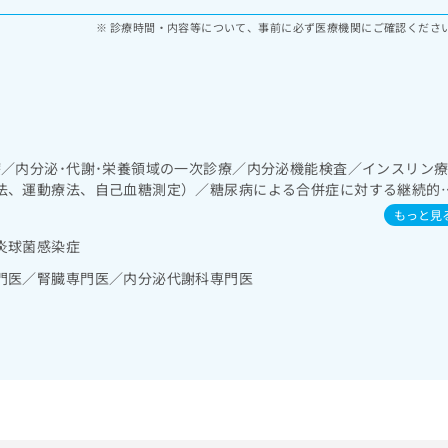
診療時間・内容等について、事前に必ず医療機関にご確認くださ
療／内分泌･代謝･栄養領域の一次診療／内分泌機能検査／インスリン
法、運動療法、自己血糖測定）／糖尿病による合併症に対する継続的
もっと見
炎球菌感染症
門医／腎臓専門医／内分泌代謝科専門医