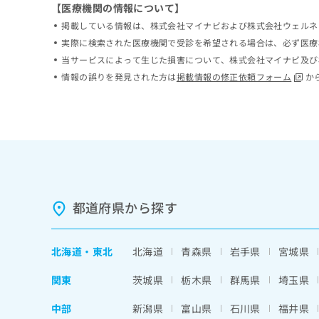
【医療機関の情報について】
ち
み
ら
掲載している情報は、株式会社マイナビおよび株式会社ウェルネ
は
こ
実際に検索された医療機関で受診を希望される場合は、必ず医療
ち
当サービスによって生じた損害について、株式会社マイナビ及び
そ
ら
情報の誤りを発見された方は
掲載情報の修正依頼フォーム
か
の
他
の
お
問
い
合
わ
せ
都道府県から探す
は
こ
ち
ら
北海道
・
東北
北海道
青森県
岩手県
宮城県
関東
茨城県
栃木県
群馬県
埼玉県
中部
新潟県
富山県
石川県
福井県