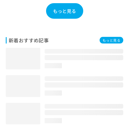
お
問
もっと見る
い
合
わ
せ
は
新着おすすめ記事
もっと見る
こ
ち
ら
loading...
loading...
loading...