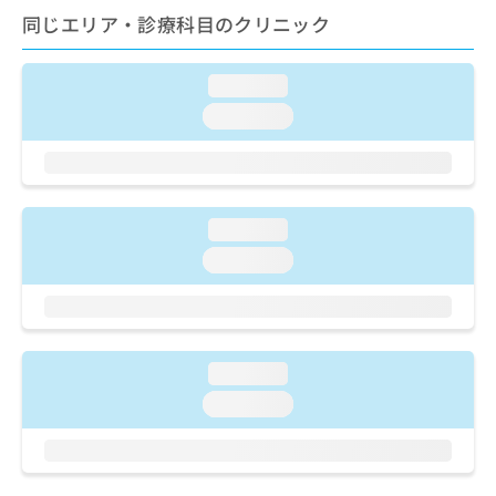
ご了
ら
み
同じエリア・診療科目のクリニック
承く
は
ださ
こ
無
い。
ち
料
loading...
ら
情
loading...
報
拡
掲
充
載
の
情
お
報
loading...
申
の
し
loading...
修
込
正
み
は
は
こ
こ
ち
ち
ら
loading...
ら
loading...
そ
の
他
の