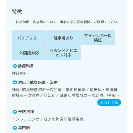
ッ
は
ク
こ
特徴
ナ
ち
ビ
診療時間・内容等について、事前に必ず医療機関にご確認ください。
ら
に
関
マイナンバー保
広
バリアフリー
駐車場あり
す
広
険証
告
る
告
代
セカンドオピニ
お
出
外国語対応
オン対応
理
問
稿
店
い
の
診療科目
合
の
お
神経内科
わ
方
問
せ
い
は
対応可能な疾患・治療
は
合
こ
神経･脳血管領域の一次診療／抗血栓療法／精神科・神経科
こ
わ
ち
領域の一次診療／認知症／耳鼻咽喉領域の一次診療／呼吸器
ち
せ
領域の一次診療／循環器系領域の一次診療／腎･泌尿器系領
ら
もっと見る
ら
は
域の一次診療／内分泌･代謝･栄養領域の一次診療／筋・骨格
こ
予防接種
系及び外傷領域の一次診療／CT撮影
こち
ち
広
インフルエンザ／成人の肺炎球菌感染症
らは
広
ら
告
マイ
専門医
告
出
ナビ