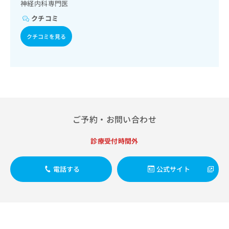
出
神経内科専門医
稿
クリ
資
稿
ニッ
の
料
クチコミ
クナ
の
お
の
ビサ
お
問
ご
クチコミを見る
イト
問
い
請
への
い
合
お問
求
合
合せ
わ
は
フォ
わ
せ
こ
ーム
せ
は
ち
とな
は
こ
ら
りま
こ
ち
す。
ち
ら
クリ
ご予約・お問い合わせ
無
ら
ニッ
料
クの
資
診療受付時間外
情
予
料
報
約・
の
症状
拡
電話する
公式サイト
のご
ご
充
相談
請
の
など
求
お
はで
は
申
きま
こ
せん
し
ので
ち
込