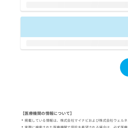
拡
資
きま
充
料
せん
の
ので
の
ご了
お
ご
承く
申
請
ださ
し
求
い。
込
は
み
こ
は
ち
こ
ら
ち
ら
無
料
掲
情
載
報
情
拡
報
充
の
の
修
お
【医療機関の情報について】
正
申
掲載している情報は、株式会社マイナビおよび株式会社ウェルネ
は
し
こ
実際に検索された医療機関で受診を希望される場合は、必ず医療
込