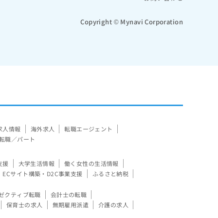
Copyright © Mynavi Corporation
求人情報
海外求人
転職エージェント
転職／パート
支援
大学生活情報
働く女性の生活情報
ECサイト構築・D2C事業支援
ふるさと納税
ゼクティブ転職
会計士の転職
保育士の求人
無期雇用派遣
介護の求人