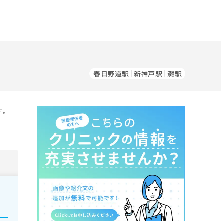
春日野道駅
新神戸駅
灘駅
す。