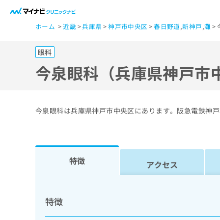
一
ホーム
近畿
兵庫県
神戸市中央区
春日野道
,
新神戸
,
灘
般
ユ
眼科
ー
ザ
今泉眼科（兵庫県神戸市
ー
の
方
今泉眼科は兵庫県神戸市中央区にあります。阪急電鉄神戸
は
こ
ち
ら
特徴
アクセス
医
マ
療
イ
特徴
ナ
関
ビ