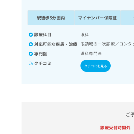
係
ク
者
リ
の
ニ
駅徒歩5分圏内
マイナンバー保険証
ッ
方
ク
は
ナ
診療科目
眼科
こ
ビ
眼領域の一次診療／コンタ
対応可能な疾患・治療
ち
に
関
ら
眼科専門医
専門医
す
クチコミ
る
クチコミを見る
お
広
広
問
告
告
い
出
代
合
稿
わ
理
の
せ
店
お
は
の
問
こ
ご
い
方
ち
合
ら
は
診療受付時間外
わ
こ