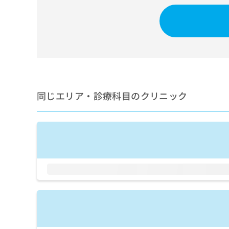
せ
こち
ち
らは
は
マイ
こ
ら
ナビ
ち
クリ
ら
ニッ
クナ
広
ビサ
広
資
イト
告
告
への
料
出
出
お問
の
稿
同じエリア・診療科目のクリニック
合せ
稿
ご
の
フォ
の
請
お
ーム
お
求
問
とな
問
りま
は
い
い
す。
こ
合
合
クリ
ち
わ
ニッ
わ
ら
せ
クの
せ
は
予
は
約・
こ
こ
無
症状
ち
ち
のご
料
ら
相談
ら
情
など
報
はで