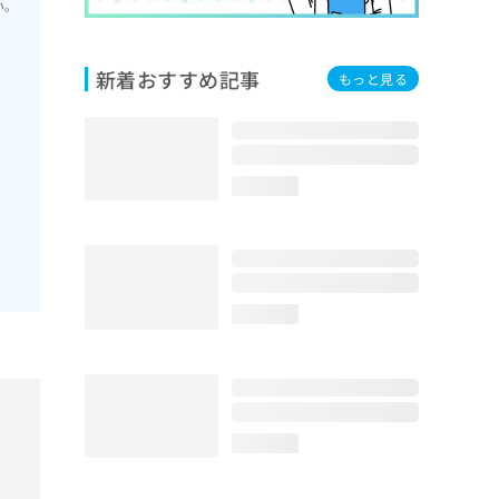
い。
新着おすすめ記事
もっと見る
loading...
loading...
loading...