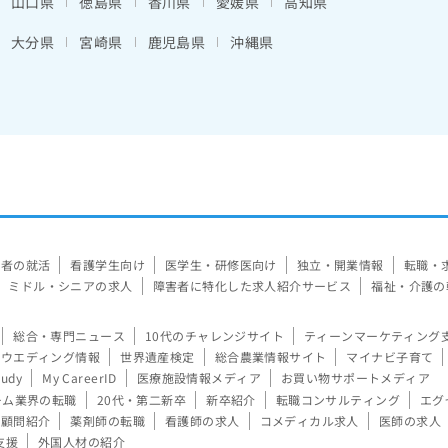
山口県
徳島県
香川県
愛媛県
高知県
大分県
宮崎県
鹿児島県
沖縄県
験者の就活
看護学生向け
医学生・研修医向け
独立・開業情報
転職・
ミドル・シニアの求人
障害者に特化した求人紹介サービス
福祉・介護の
総合・専門ニュース
10代のチャレンジサイト
ティーンマーケティング
ウエディング情報
世界遺産検定
総合農業情報サイト
マイナビ子育て
tudy
My CareerID
医療施設情報メディア
お買い物サポートメディア
ーム業界の転職
20代・第二新卒
新卒紹介
転職コンサルティング
エグ
顧問紹介
薬剤師の転職
看護師の求人
コメディカル求人
医師の求人
支援
外国人材の紹介