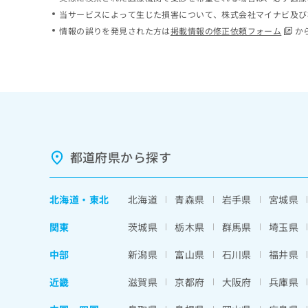
ち
み
当サービスによって生じた損害について、株式会社マイナビ及び
ら
は
情報の誤りを発見された方は
掲載情報の修正依頼フォーム
か
こ
ち
そ
ら
の
他
の
お
問
い
都道府県から探す
合
わ
せ
北海道
・
東北
北海道
青森県
岩手県
宮城県
は
こ
関東
茨城県
栃木県
群馬県
埼玉県
ち
ら
中部
新潟県
富山県
石川県
福井県
近畿
滋賀県
京都府
大阪府
兵庫県