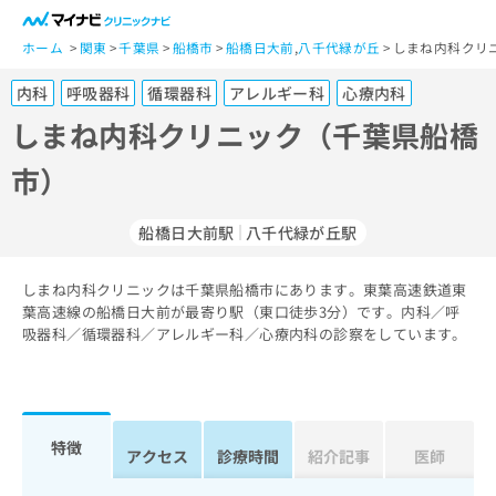
一
般
ホーム
関東
千葉県
船橋市
船橋日大前
,
八千代緑が丘
しまね内科クリ
ユ
内科
呼吸器科
循環器科
アレルギー科
心療内科
ー
ザ
しまね内科クリニック（千葉県船橋
ー
市）
の
方
は
船橋日大前駅
八千代緑が丘駅
こ
ち
しまね内科クリニックは千葉県船橋市にあります。東葉高速鉄道東
ら
葉高速線の船橋日大前が最寄り駅（東口徒歩3分）です。内科／呼
吸器科／循環器科／アレルギー科／心療内科の診察をしています。
医
マ
療
イ
関
ナ
係
ビ
者
ク
特徴
アクセス
診療時間
紹介記事
医師
の
リ
方
ニ