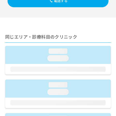
ご了
電話する
ら
み
承く
は
ださ
こ
無
い。
ち
料
ら
情
報
拡
掲
同じエリア・診療科目のクリニック
充
載
の
情
お
報
loading...
申
の
loading...
し
修
込
正
み
は
は
こ
こ
ち
loading...
ち
ら
ら
loading...
そ
の
他
の