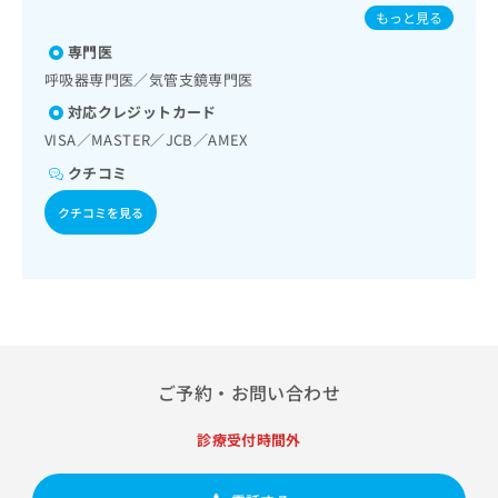
出
育（食事療法、運動療法、自己血糖測定）／血液・免疫系領
稿
クリ
パピローマウイルス感染症／水痘／インフルエンザ／成人の
資
もっと見る
稿
ニッ
域の一次診療／小児内分泌疾患／医療用麻薬によるがん疼痛
の
肺炎球菌感染症／おたふくかぜ／B型肝炎
料
クナ
治療／漢方薬の処方
の
専門医
お
の
ビサ
お
問
ご
呼吸器専門医／気管支鏡専門医
イト
問
い
請
への
対応クレジットカード
い
合
お問
求
合
VISA／MASTER／JCB／AMEX
合せ
わ
は
フォ
わ
せ
こ
クチコミ
ーム
せ
は
ち
とな
は
こ
ら
クチコミを見る
りま
こ
ち
す。
ち
ら
クリ
無
ら
ニッ
料
クの
資
情
予
料
報
約・
の
症状
拡
のご
ご
充
相談
ご予約・お問い合わせ
請
の
など
求
お
はで
は
診療受付時間外
申
きま
こ
せん
し
ので
ち
込