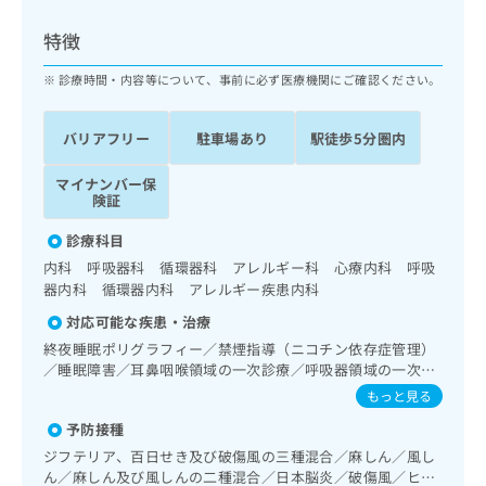
ッ
は
ク
こ
特徴
ナ
ち
ビ
診療時間・内容等について、事前に必ず医療機関にご確認ください。
ら
に
関
広
バリアフリー
駐車場あり
駅徒歩5分圏内
す
広
告
る
告
代
マイナンバー保
お
出
険証
理
問
稿
店
い
の
診療科目
合
の
お
内科 呼吸器科 循環器科 アレルギー科 心療内科 呼吸
わ
方
問
器内科 循環器内科 アレルギー疾患内科
せ
い
は
は
合
対応可能な疾患・治療
こ
こ
わ
ち
終夜睡眠ポリグラフィー／禁煙指導（ニコチン依存症管理）
ち
せ
／睡眠障害／耳鼻咽喉領域の一次診療／呼吸器領域の一次診
ら
ら
は
療／在宅持続陽圧呼吸療法（睡眠時無呼吸症候群治療）／在
もっと見る
こ
宅酸素療法／消化器系領域の一次診療／肝･胆道・膵臓領域
こち
ち
予防接種
広
の一次診療／循環器系領域の一次診療／ホルター型心電図検
らは
広
ら
告
査／腎･泌尿器系領域の一次診療／内分泌･代謝･栄養領域の
ジフテリア、百日せき及び破傷風の三種混合／麻しん／風し
マイ
告
一次診療／内分泌機能検査／インスリン療法／糖尿病患者教
出
ナビ
ん／麻しん及び風しんの二種混合／日本脳炎／破傷風／ヒト