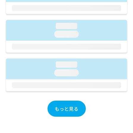
ご了
ら
み
承く
は
ださ
こ
無
い。
ち
料
loading...
ら
情
報
loading...
拡
掲
充
載
の
情
お
報
申
の
loading...
し
修
loading...
込
正
み
は
は
こ
こ
ち
ち
ら
ら
もっと見る
そ
の
他
の