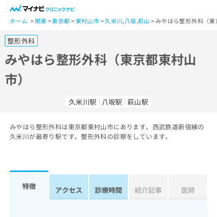
一
般
ホーム
関東
東京都
東村山市
久米川
,
八坂
,
萩山
みやはら整形外科（東
ユ
整形外科
ー
ザ
みやはら整形外科（東京都東村山
ー
市）
の
方
は
久米川駅
八坂駅
萩山駅
こ
ち
みやはら整形外科は東京都東村山市にあります。西武鉄道新宿線の
ら
久米川が最寄り駅です。整形外科の診察をしています。
医
マ
療
イ
関
ナ
係
ビ
特徴
アクセス
診療時間
紹介記事
医師
者
ク
の
リ
方
ニ