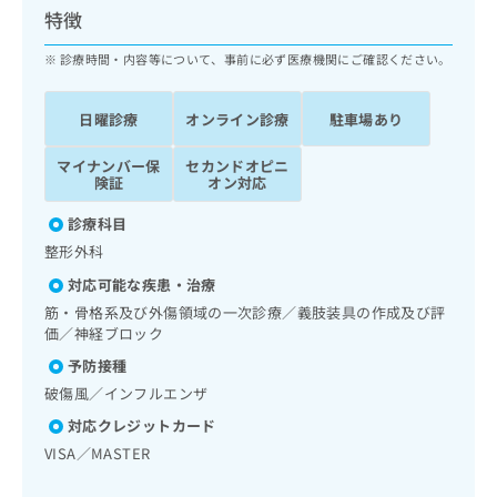
ッ
は
特徴
ク
こ
ナ
診療時間・内容等について、事前に必ず医療機関にご確認ください。
ち
ビ
ら
に
日曜診療
オンライン診療
駐車場あり
関
広
す
広
告
マイナンバー保
セカンドオピニ
る
告
険証
オン対応
代
お
出
理
問
稿
診療科目
店
い
の
整形外科
合
の
お
わ
方
問
対応可能な疾患・治療
せ
い
は
筋・骨格系及び外傷領域の一次診療／義肢装具の作成及び評
は
合
こ
価／神経ブロック
こ
わ
ち
予防接種
ち
せ
ら
ら
は
破傷風／インフルエンザ
こ
対応クレジットカード
こち
ち
広
らは
VISA／MASTER
広
ら
告
マイ
告
出
ナビ