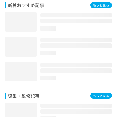
お
新着おすすめ記事
もっと見る
問
い
合
わ
loading...
せ
は
こ
ち
ら
loading...
loading...
編集・監修記事
もっと見る