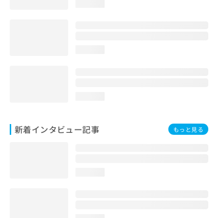
loading...
loading...
loading...
新着インタビュー記事
もっと見る
loading...