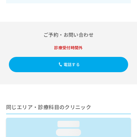
出
稿
クリ
資
稿
ニッ
の
料
クナ
の
お
の
ビサ
お
問
ご
イト
問
い
請
への
い
合
お問
ご予約・お問い合わせ
求
合
合せ
わ
は
フォ
わ
せ
こ
診療受付時間外
ーム
せ
は
ち
とな
は
こ
ら
りま
こ
ち
電話する
す。
ち
ら
クリ
無
ら
ニッ
料
クの
資
情
予
料
報
約・
の
症状
拡
のご
ご
充
同じエリア・診療科目のクリニック
相談
請
の
など
求
お
はで
は
申
きま
loading...
こ
せん
し
loading...
ので
ち
込