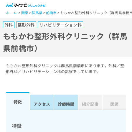
一
般
ホーム
関東
群馬県
前橋市
ももかわ整形外科クリニック（群馬県前橋
ユ
外科
整形外科
リハビリテーション科
ー
ザ
ももかわ整形外科クリニック（群馬
ー
県前橋市）
の
方
は
こ
ももかわ整形外科クリニックは群馬県前橋市にあります。外科／整
ち
形外科／リハビリテーション科の診察をしています。
ら
医
マ
療
イ
特徴
関
アクセス
診療時間
紹介記事
医師
ナ
係
ビ
者
ク
の
リ
特徴
方
ニ