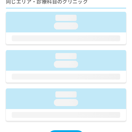
同じエリア・診療科目のクリニック
ご了
ら
み
承く
は
ださ
こ
無
い。
loading...
ち
料
loading...
ら
情
報
拡
掲
充
載
の
情
loading...
お
報
申
の
loading...
し
修
込
正
み
は
は
こ
こ
ち
loading...
ち
ら
loading...
ら
そ
の
他
の