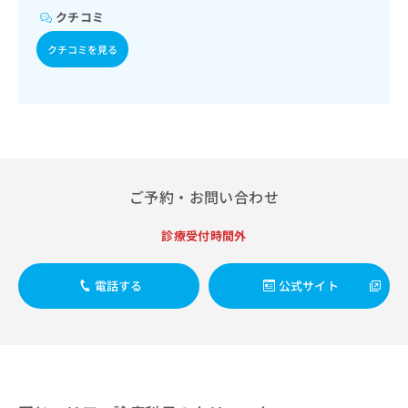
出
稿
クリ
資
クチコミ
稿
ニッ
の
料
クナ
の
お
の
クチコミを見る
ビサ
お
問
ご
イト
問
い
請
への
い
合
お問
求
合
合せ
わ
は
フォ
わ
せ
こ
ーム
せ
は
ち
とな
は
こ
ら
りま
こ
ち
す。
ご予約・お問い合わせ
ち
ら
クリ
無
ら
ニッ
料
診療受付時間外
クの
資
情
予
料
報
約・
電話する
公式サイト
の
症状
拡
のご
ご
充
相談
請
の
など
求
お
はで
は
申
きま
こ
せん
し
ので
ち
込