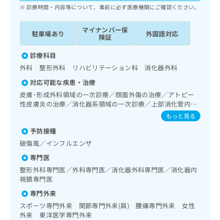
ッ
は
診療時間・内容等について、事前に必ず医療機関にご確認ください。
ク
こ
ナ
ち
マイナンバー保
駐車場あり
外国語対応
ビ
険証
ら
に
関
診療科目
広
す
広
外科 整形外科 リハビリテーション科 消化器外科
告
る
告
代
対応可能な疾患・治療
お
出
理
問
皮膚･形成外科領域の一次診療／顔面外傷の治療／アトピー
稿
店
い
性皮膚炎の治療／消化器系領域の一次診療／上部消化管内視
の
合
鏡検査／食道悪性腫瘍化学療法／胃悪性腫瘍化学療法／大腸
の
お
もっと見る
悪性腫瘍化学療法／肝･胆道・膵臓領域の一次診療／膵悪性
わ
方
問
予防接種
腫瘍化学療法／婦人科領域の一次診療／筋・骨格系及び外傷
せ
い
は
領域の一次診療／義肢装具の作成及び評価／運動器リハビリ
は
破傷風／インフルエンザ
合
こ
テーション／神経ブロック／画像診断管理（専ら画像診断を
こ
わ
ち
専門医
担当する医師による読影）／漢方薬の処方
ち
せ
ら
整形外科専門医／外科専門医／消化器外科専門医／消化器内
ら
は
視鏡専門医
こ
こち
ち
専門外来
広
らは
広
ら
告
スポーツ専門外来 関節専門外来(肩) 腰痛専門外来 女性
マイ
告
出
外来 東洋医学専門外来
ナビ