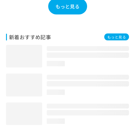
お
もっと見る
問
い
合
わ
せ
新着おすすめ記事
もっと見る
は
こ
ち
ら
loading...
loading...
loading...