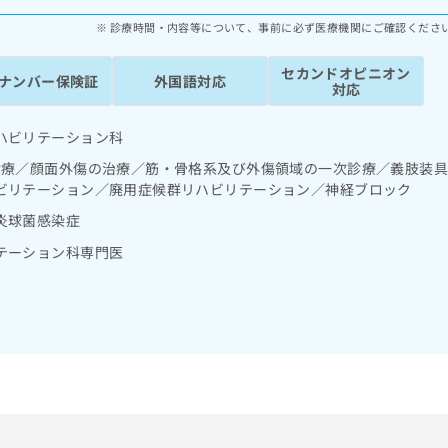
診療時間・内容等について、事前に必ず医療機関にご確認くださ
セカンドオピニオン
ナンバー保険証
外国語対応
対応
ハビリテーション科
診療／顔面外傷の治療／筋・骨格系及び外傷領域の一次診療／義肢装
ビリテーション／廃用症候群リハビリテーション／神経ブロック
炎球菌感染症
テーション科専門医