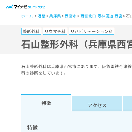
一
ホーム
近畿
兵庫県
西宮市
西宮北口
,
阪神国道
,
西宮
石
般
ユ
整形外科
リウマチ科
リハビリテーション科
ー
ザ
石山整形外科（兵庫県西
ー
の
方
石山整形外科は兵庫県西宮市にあります。阪急電鉄今津線
は
科の診察をしています。
こ
ち
ら
特徴
アクセス
医
マ
療
イ
ナ
関
特徴
ビ