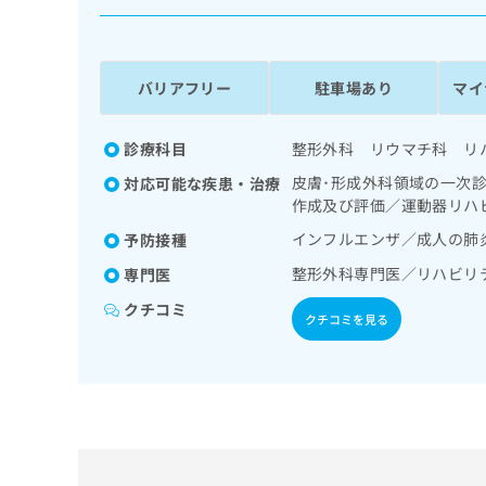
係
ク
者
リ
の
ニ
ッ
方
バリアフリー
駐車場あり
マイ
ク
は
ナ
こ
ビ
診療科目
整形外科 リウマチ科 リ
ち
に
皮膚･形成外科領域の一次
対応可能な疾患・治療
関
ら
作成及び評価／運動器リハ
す
る
インフルエンザ／成人の肺
予防接種
お
広
整形外科専門医／リハビリ
広
専門医
問
告
告
い
クチコミ
出
代
合
クチコミを見る
稿
わ
理
の
せ
店
お
は
の
問
こ
い
方
ち
合
ら
は
わ
こ