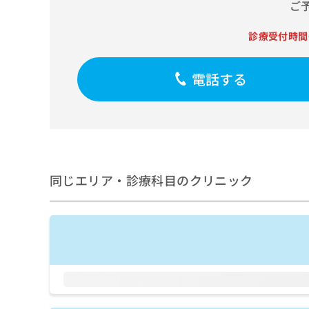
せ
こち
ご
ち
らは
は
マイ
こ
ら
診療受付時間
ナビ
ち
クリ
ら
ニッ
クナ
電話する
広
ビサ
広
資
イト
告
告
への
料
出
出
お問
の
稿
合せ
稿
ご
の
フォ
の
請
お
ーム
お
求
問
とな
問
同じエリア・診療科目のクリニック
りま
は
い
い
す。
こ
合
合
クリ
ち
わ
ニッ
わ
ら
せ
クの
せ
は
予
は
約・
こ
こ
無
症状
ち
ち
のご
料
ら
相談
ら
情
など
報
はで