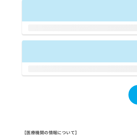
拡
資
きま
充
料
せん
の
ので
の
ご了
お
ご
承く
申
請
ださ
し
求
い。
込
は
み
こ
は
ち
こ
ら
ち
ら
無
料
掲
情
載
報
情
拡
報
充
の
の
修
お
正
申
は
し
【医療機関の情報について】
こ
込