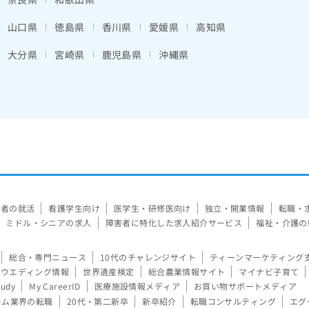
山口県
徳島県
香川県
愛媛県
高知県
大分県
宮崎県
鹿児島県
沖縄県
験者の就活
看護学生向け
医学生・研修医向け
独立・開業情報
転職・
ミドル・シニアの求人
障害者に特化した求人紹介サービス
福祉・介護の
総合・専門ニュース
10代のチャレンジサイト
ティーンマーケティング
ウエディング情報
世界遺産検定
総合農業情報サイト
マイナビ子育て
tudy
My CareerID
医療施設情報メディア
お買い物サポートメディア
ーム業界の転職
20代・第二新卒
新卒紹介
転職コンサルティング
エグ