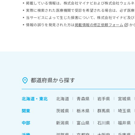
掲載している情報は、株式会社マイナビおよび株式会社ウェルネ
ち
み
実際に検索された医療機関で受診を希望される場合は、必ず医療
ら
は
こ
当サービスによって生じた損害について、株式会社マイナビ及び
ち
情報の誤りを発見された方は
掲載情報の修正依頼フォーム
か
そ
ら
の
他
の
お
問
い
合
わ
都道府県から探す
せ
は
こ
北海道
・
東北
北海道
青森県
岩手県
宮城県
ち
ら
関東
茨城県
栃木県
群馬県
埼玉県
中部
新潟県
富山県
石川県
福井県
近畿
滋賀県
京都府
大阪府
兵庫県