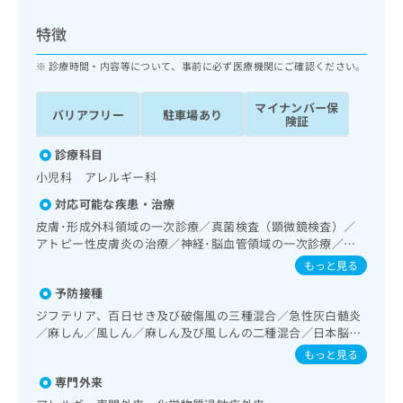
ッ
は
ク
こ
特徴
ナ
ち
ビ
診療時間・内容等について、事前に必ず医療機関にご確認ください。
ら
に
関
マイナンバー保
広
バリアフリー
駐車場あり
す
広
険証
告
る
告
代
お
診療科目
出
理
問
稿
小児科 アレルギー科
店
い
の
対応可能な疾患・治療
合
の
お
わ
皮膚･形成外科領域の一次診療／真菌検査（顕微鏡検査）／
方
問
せ
アトピー性皮膚炎の治療／神経･脳血管領域の一次診療／精
い
は
神科・神経科領域の一次診療／眼領域の一次診療／耳鼻咽喉
は
合
もっと見る
こ
領域の一次診療／呼吸器領域の一次診療／消化器系領域の一
こ
わ
ち
予防接種
次診療／肝･胆道・膵臓領域の一次診療／循環器系領域の一
ち
せ
ら
次診療／ホルター型心電図検査／腎･泌尿器系領域の一次診
ら
ジフテリア、百日せき及び破傷風の三種混合／急性灰白髄炎
は
療／内分泌･代謝･栄養領域の一次診療／内分泌機能検査／血
／麻しん／風しん／麻しん及び風しんの二種混合／日本脳炎
こ
液・免疫系領域の一次診療／アレルギーの減感作療法／筋・
こち
／破傷風／結核／Hib感染症／小児の肺炎球菌感染症／ヒト
ち
もっと見る
広
骨格系及び外傷領域の一次診療／小児領域の一次診療／小児
らは
パピローマウイルス感染症／水痘／インフルエンザ／成人の
広
ら
告
マイ
循環器疾患／小児呼吸器疾患／小児腎疾患／小児神経疾患／
専門外来
肺炎球菌感染症／おたふくかぜ／A型肝炎／B型肝炎／狂犬病
告
出
ナビ
小児アレルギー疾患／小児自己免疫疾患／小児内分泌疾患／
／黄熱病／ロタウイルス感染症／髄膜炎菌感染症