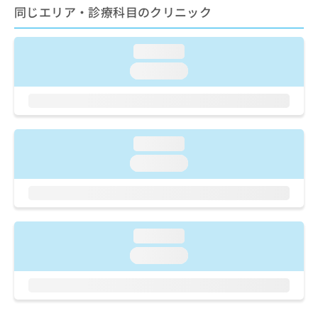
ご了
ら
み
同じエリア・診療科目のクリニック
承く
は
ださ
こ
無
い。
ち
loading...
料
ら
情
loading...
報
拡
掲
充
載
の
情
お
報
loading...
申
の
loading...
し
修
込
正
み
は
は
こ
こ
ち
loading...
ち
ら
ら
loading...
そ
の
他
の