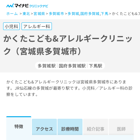
一
般
ホーム
東北
宮城県
多賀城市
多賀城
,
国府多賀城
,
下馬
かくたこども&
ユ
小児科
アレルギー科
ー
ザ
かくたこども&アレルギークリニッ
ー
ク（宮城県多賀城市）
の
方
は
多賀城駅
国府多賀城駅
下馬駅
こ
ち
かくたこども&アレルギークリニックは宮城県多賀城市にありま
ら
す。JR仙石線の多賀城が最寄り駅です。小児科／アレルギー科の診
察をしています。
医
マ
療
イ
関
ナ
係
ビ
者
ク
特徴
アクセス
診療時間
紹介記事
医師
の
リ
方
ニ