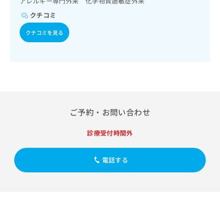
アレルギー専門外来 化学物質過敏症外来
出
稿
クリ
資
小児血液疾患／乳幼児の育児相談／夜尿症の治療／小児食物
稿
ニッ
の
クチコミ
料
アレルギー負荷検査
クナ
の
お
の
ビサ
お
クチコミを見る
問
ご
イト
問
い
請
への
い
合
お問
求
合
合せ
わ
は
フォ
わ
せ
こ
ーム
せ
は
ち
とな
は
こ
ら
りま
こ
ち
す。
ち
ご予約・お問い合わせ
ら
クリ
無
ら
ニッ
料
クの
診療受付時間外
資
情
予
料
報
約・
の
症状
拡
電話する
のご
ご
充
相談
請
の
など
求
お
はで
は
申
きま
こ
せん
し
ので
ち
込