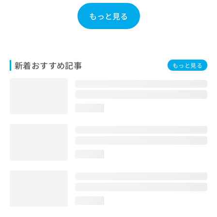
お
もっと見る
問
い
合
わ
せ
新着おすすめ記事
は
もっと見る
こ
ち
ら
loading...
loading...
loading...