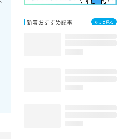
い。
新着おすすめ記事
もっと見る
loading...
loading...
loading...