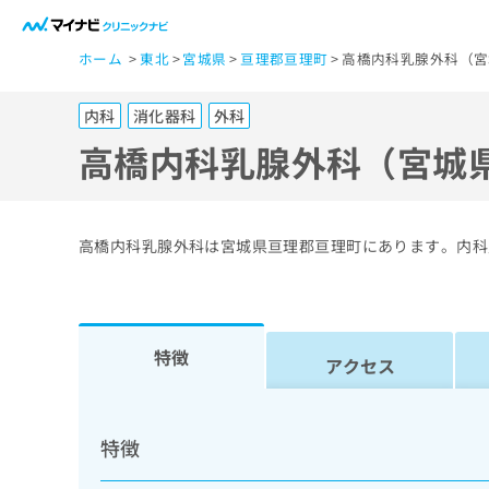
一
ホーム
東北
宮城県
亘理郡亘理町
高橋内科乳腺外科（宮
般
ユ
内科
消化器科
外科
ー
ザ
高橋内科乳腺外科（宮城
ー
の
方
高橋内科乳腺外科は宮城県亘理郡亘理町にあります。内科
は
こ
ち
ら
特徴
アクセス
医
マ
療
イ
特徴
ナ
関
ビ