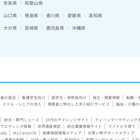
奈良県
和歌山県
山口県
徳島県
香川県
愛媛県
高知県
大分県
宮崎県
鹿児島県
沖縄県
験者の就活
看護学生向け
医学生・研修医向け
独立・開業情報
転職・
ミドル・シニアの求人
障害者に特化した求人紹介サービス
福祉・介護の
総合・専門ニュース
10代のチャレンジサイト
ティーンマーケティング
ウエディング情報
世界遺産検定
総合農業情報サイト
マイナビ子育て
tudy
My CareerID
医療施設情報メディア
お買い物サポートメディア
ーム業界の転職
20代・第二新卒
新卒紹介
転職コンサルティング
エグ