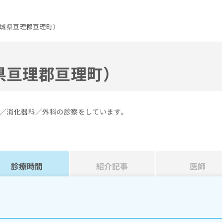
城県亘理郡亘理町）
県亘理郡亘理町）
／消化器科／外科の診察をしています。
診療時間
紹介記事
医師