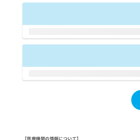
拡
資
きま
充
料
せん
の
ので
の
ご了
お
ご
承く
申
請
ださ
し
求
い。
込
は
み
こ
は
ち
こ
ら
ち
ら
無
料
掲
情
載
報
情
拡
報
充
の
の
修
お
正
申
は
し
【医療機関の情報について】
こ
込