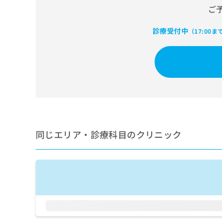
せ
こち
ご
ち
らは
は
マイ
こ
ら
ナビ
診療受付中
（17:00ま
ち
クリ
ら
ニッ
クナ
広
ビサ
広
資
イト
告
告
への
料
出
出
お問
の
稿
合せ
稿
ご
の
フォ
の
請
お
ーム
お
求
問
とな
問
りま
は
い
同じエリア・診療科目のクリニック
い
す。
こ
合
合
クリ
ち
わ
ニッ
わ
ら
せ
クの
せ
は
予
は
約・
こ
こ
無
症状
ち
ち
のご
料
ら
相談
ら
情
など
報
はで