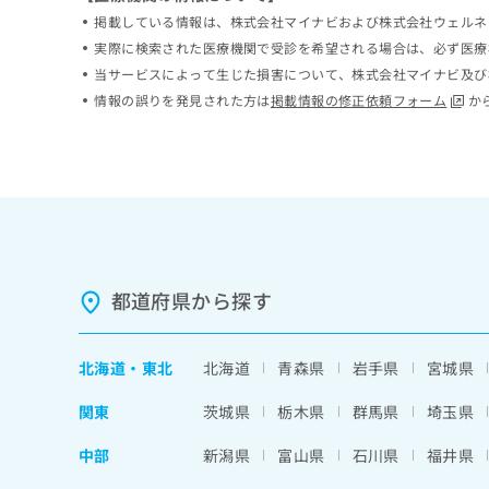
ち
み
掲載している情報は、株式会社マイナビおよび株式会社ウェルネ
ら
は
実際に検索された医療機関で受診を希望される場合は、必ず医療
こ
当サービスによって生じた損害について、株式会社マイナビ及び
ち
そ
情報の誤りを発見された方は
掲載情報の修正依頼フォーム
か
ら
の
他
の
お
問
い
合
わ
都道府県から探す
せ
は
こ
ち
北海道
・
東北
北海道
青森県
岩手県
宮城県
ら
関東
茨城県
栃木県
群馬県
埼玉県
中部
新潟県
富山県
石川県
福井県