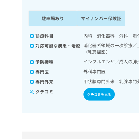
係
ク
者
リ
の
ニ
駐車場あり
マイナンバー保険証
ッ
方
ク
は
ナ
診療科目
内科 消化器科 外科 消
こ
ビ
消化器系領域の一次診療／
対応可能な疾患・治療
ち
に
（乳房撮影）
関
ら
す
インフルエンザ／成人の肺
予防接種
る
外科専門医
専門医
お
広
広
問
甲状腺専門外来 乳腺専門
専門外来
告
告
い
出
代
合
クチコミ
クチコミを見る
稿
わ
理
の
せ
店
お
は
の
問
こ
い
方
ち
合
ら
は
わ
こ