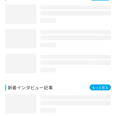
loading...
loading...
loading...
新着インタビュー記事
もっと見る
loading...