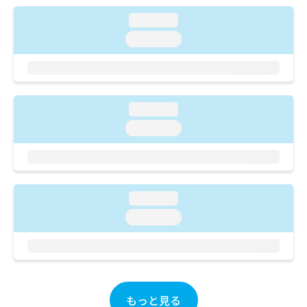
ご了
ら
み
承く
loading...
は
ださ
こ
無
い。
loading...
ち
料
ら
情
報
拡
掲
充
載
loading...
の
情
loading...
お
報
申
の
し
修
込
正
み
は
loading...
は
こ
こ
ち
loading...
ち
ら
ら
そ
の
他
もっと見る
の