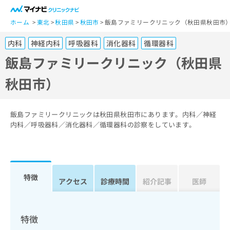
一
般
ホーム
東北
秋田県
秋田市
飯島ファミリークリニック（秋田県秋田市
ユ
内科
神経内科
呼吸器科
消化器科
循環器科
ー
ザ
飯島ファミリークリニック（秋田県
ー
秋田市）
の
方
は
こ
飯島ファミリークリニックは秋田県秋田市にあります。内科／神経
ち
内科／呼吸器科／消化器科／循環器科の診察をしています。
ら
医
マ
療
イ
特徴
関
アクセス
診療時間
紹介記事
医師
ナ
係
ビ
者
ク
の
リ
特徴
方
ニ