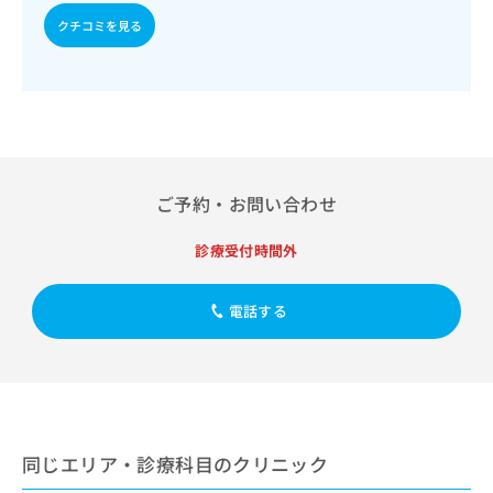
出
稿
クリ
資
クチコミを見る
稿
ニッ
の
料
クナ
の
お
の
ビサ
お
問
ご
イト
問
い
請
への
い
合
お問
求
合
合せ
わ
は
フォ
わ
せ
こ
ーム
せ
は
ち
とな
ご予約・お問い合わせ
は
こ
ら
りま
こ
ち
す。
ち
診療受付時間外
ら
クリ
無
ら
ニッ
料
クの
資
情
予
電話する
料
報
約・
の
症状
拡
のご
ご
充
相談
請
の
など
求
お
はで
は
申
きま
こ
せん
し
同じエリア・診療科目のクリニック
ので
ち
込