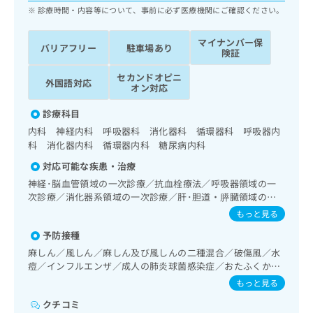
ッ
は
診療時間・内容等について、事前に必ず医療機関にご確認ください。
ク
こ
ナ
ち
マイナンバー保
バリアフリー
駐車場あり
ビ
険証
ら
に
関
セカンドオピニ
外国語対応
広
オン対応
す
広
告
る
告
診療科目
代
お
出
理
内科 神経内科 呼吸器科 消化器科 循環器科 呼吸器内
問
稿
科 消化器内科 循環器内科 糖尿病内科
店
い
の
合
の
お
対応可能な疾患・治療
わ
方
問
神経･脳血管領域の一次診療／抗血栓療法／呼吸器領域の一
せ
い
は
次診療／消化器系領域の一次診療／肝･胆道・膵臓領域の一
は
合
こ
次診療／循環器系領域の一次診療／内分泌･代謝･栄養領域の
もっと見る
こ
わ
ち
一次診療／内分泌機能検査／インスリン療法／糖尿病患者教
ち
せ
予防接種
育（食事療法、運動療法、自己血糖測定）／糖尿病による合
ら
ら
は
併症に対する継続的な管理及び指導／漢方薬の処方
麻しん／風しん／麻しん及び風しんの二種混合／破傷風／水
こ
痘／インフルエンザ／成人の肺炎球菌感染症／おたふくかぜ
こち
ち
広
／A型肝炎／B型肝炎
らは
もっと見る
広
ら
告
マイ
告
クチコミ
出
ナビ