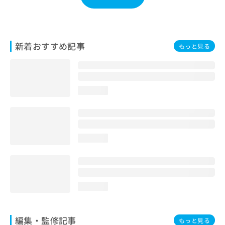
お
問
い
合
新着おすすめ記事
もっと見る
わ
せ
は
こ
ち
loading...
ら
loading...
loading...
編集・監修記事
もっと見る