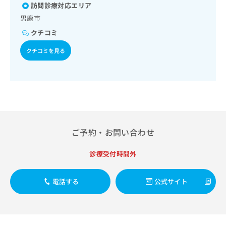
出
稿
クリ
訪問診療対応エリア
資
管理及び指導／血液・免疫系領域の一次診療／筋・骨格系及
稿
ニッ
の
料
男鹿市
び外傷領域の一次診療／義肢装具の作成及び評価／医療用麻
クナ
の
お
の
薬によるがん疼痛治療／画像診断管理（専ら画像診断を担当
ビサ
クチコミ
お
問
ご
する医師による読影）／遠隔画像診断／ＭＲＩ撮影／漢方薬
イト
問
い
請
への
の処方／在宅における看取り
クチコミを見る
い
合
お問
求
合
合せ
わ
は
フォ
わ
せ
こ
ーム
せ
は
ち
とな
は
こ
ら
りま
こ
ち
す。
ち
ら
クリ
無
ら
ニッ
料
ご予約・お問い合わせ
クの
資
情
予
料
報
約・
診療受付時間外
の
症状
拡
のご
ご
充
相談
請
の
電話する
公式サイト
など
求
お
はで
は
申
きま
こ
せん
し
ので
ち
込