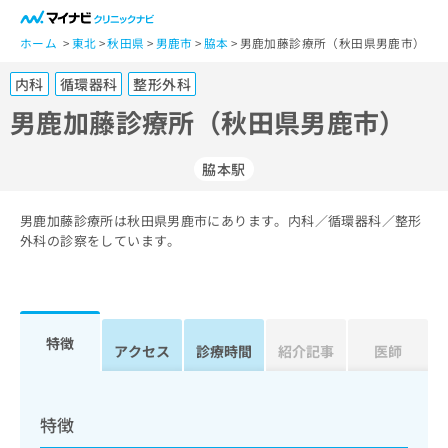
一
般
ホーム
東北
秋田県
男鹿市
脇本
男鹿加藤診療所（秋田県男鹿市）
ユ
内科
循環器科
整形外科
ー
ザ
男鹿加藤診療所（秋田県男鹿市）
ー
の
脇本駅
方
は
こ
男鹿加藤診療所は秋田県男鹿市にあります。内科／循環器科／整形
外科の診察をしています。
ち
ら
医
マ
療
イ
特徴
アクセス
診療時間
紹介記事
医師
関
ナ
係
ビ
者
ク
の
リ
特徴
方
ニ