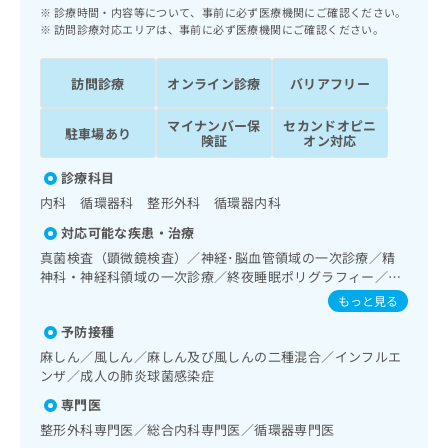
ッ
は
診療時間・内容等について、事前に必ず医療機関にご確認ください。
ク
訪問診療対応エリアは、事前に必ず医療機関にご確認ください。
こ
ナ
ち
ビ
ら
訪問診療
オンライン診療
バリアフリー
に
関
広
マイナンバー保
セカンドオピニ
す
駐車場あり
広
険証
オン対応
告
る
告
代
お
出
診療科目
理
問
稿
内科 循環器科 整形外科 循環器内科
店
い
の
合
の
対応可能な疾患・治療
お
わ
方
問
真菌検査（顕微鏡検査）／神経･脳血管領域の一次診療／精
せ
い
は
神科・神経科領域の一次診療／終夜睡眠ポリグラフィー／禁
は
合
煙指導（ニコチン依存症管理）／睡眠障害／神経症性障害
こ
もっと見る
こ
わ
（強迫性障害、不安障害、パニック障害等）／認知症／呼吸
ち
ち
予防接種
せ
器領域の一次診療／在宅持続陽圧呼吸療法（睡眠時無呼吸症
ら
ら
候群治療）／在宅酸素療法／消化器系領域の一次診療／肝･
は
麻しん／風しん／麻しん及び風しんの二種混合／インフルエ
胆道・膵臓領域の一次診療／循環器系領域の一次診療／ホル
こ
ンザ／成人の肺炎球菌感染症
こち
ター型心電図検査／ペースメーカー管理／腎･泌尿器系領域
ち
広
専門医
らは
の一次診療／内分泌･代謝･栄養領域の一次診療／内分泌機能
広
ら
告
マイ
検査／インスリン療法／糖尿病患者教育（食事療法、運動療
整形外科専門医／総合内科専門医／循環器専門医
告
出
ナビ
法、自己血糖測定）／糖尿病による合併症に対する継続的な