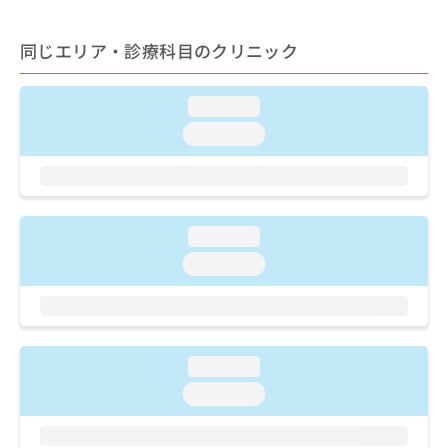
ご了
ら
み
承く
は
ださ
同じエリア・診療科目のクリニック
こ
無
い。
ち
料
ら
情
loading...
報
拡
loading...
掲
充
載
の
情
お
報
申
の
し
修
loading...
込
正
loading...
み
は
は
こ
こ
ち
ち
ら
ら
loading...
そ
loading...
の
他
の