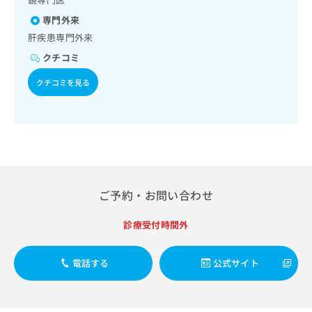
出
稿
クリ
資
稿
ニッ
の
専門外来
料
クナ
の
お
の
肝疾患専門外来
ビサ
お
問
ご
イト
クチコミ
問
い
請
への
い
合
お問
求
クチコミを見る
合
合せ
わ
は
フォ
わ
せ
こ
ーム
せ
は
ち
とな
は
こ
ら
りま
こ
ち
す。
ち
ら
クリ
無
ら
ニッ
料
クの
資
情
ご予約・お問い合わせ
予
料
報
約・
の
症状
拡
診療受付時間外
のご
ご
充
相談
請
の
など
求
お
電話する
公式サイト
はで
は
申
きま
こ
せん
し
ので
ち
込