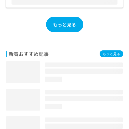
お
問
い
合
もっと見る
わ
せ
は
こ
ち
新着おすすめ記事
もっと見る
ら
loading...
loading...