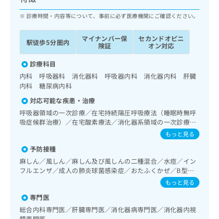
ッ
は
ク
診療時間・内容等について、事前に必ず医療機関にご確認ください。
こ
ナ
ち
ビ
ら
マイナンバー保
セカンドオピニ
駅徒歩5分圏内
に
険証
オン対応
関
広
す
診療科目
広
告
る
告
内科 呼吸器科 消化器科 呼吸器内科 消化器内科 肝臓
代
お
出
内科 糖尿病内科
理
問
稿
対応可能な疾患・治療
店
い
の
合
呼吸器領域の一次診療／在宅持続陽圧呼吸療法（睡眠時無呼
の
お
吸症候群治療）／在宅酸素療法／消化器系領域の一次診療／
わ
方
問
上部消化管内視鏡検査／肝･胆道・膵臓領域の一次診療／循
せ
い
もっと見る
は
環器系領域の一次診療／腎･泌尿器系領域の一次診療／内分
は
合
こ
予防接種
泌･代謝･栄養領域の一次診療／内分泌機能検査／インスリン
こ
わ
ち
療法／糖尿病患者教育（食事療法、運動療法、自己血糖測
麻しん／風しん／麻しん及び風しんの二種混合／水痘／イン
ち
せ
ら
定）／血液・免疫系領域の一次診療／漢方薬の処方
フルエンザ／成人の肺炎球菌感染症／おたふくかぜ／B型肝
ら
は
炎
こ
もっと見る
こち
ち
広
専門医
らは
広
ら
告
マイ
総合内科専門医／肝臓専門医／消化器病専門医／消化器内視
告
出
ナビ
鏡専門医