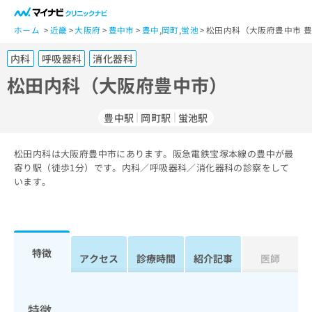
一
般
ホーム
近畿
大阪府
豊中市
豊中
,
岡町
,
蛍池
松田内科（大阪府豊中市 
ユ
内科
呼吸器科
消化器科
ー
ザ
松田内科（大阪府豊中市）
ー
の
豊中駅
岡町駅
蛍池駅
方
は
こ
松田内科は大阪府豊中市にあります。阪急電鉄宝塚本線の豊中が最
寄り駅（徒歩1分）です。内科／呼吸器科／消化器科の診察をして
ち
います。
ら
医
マ
療
イ
関
ナ
特徴
アクセス
診療時間
紹介記事
医師
係
ビ
者
ク
の
リ
方
ニ
特徴