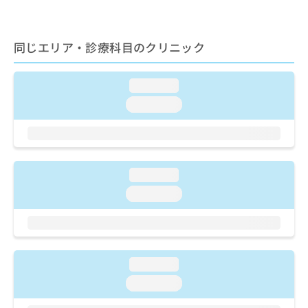
ご了
ら
み
承く
は
ださ
こ
無
い。
同じエリア・診療科目のクリニック
ち
料
ら
情
報
loading...
拡
掲
loading...
充
載
の
情
お
報
申
の
し
修
込
loading...
正
み
は
loading...
は
こ
こ
ち
ち
ら
ら
そ
loading...
の
loading...
他
の