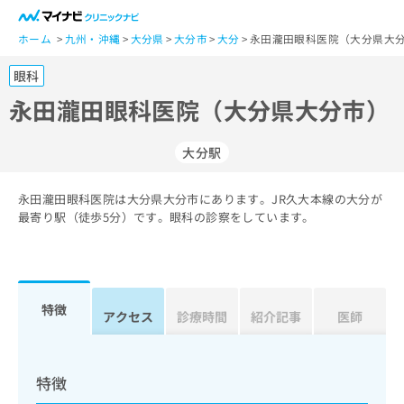
一
般
ホーム
九州・沖縄
大分県
大分市
大分
永田瀧田眼科医院（大分県大分
ユ
眼科
ー
ザ
永田瀧田眼科医院（大分県大分市）
ー
の
大分駅
方
は
こ
永田瀧田眼科医院は大分県大分市にあります。JR久大本線の大分が
最寄り駅（徒歩5分）です。眼科の診察をしています。
ち
ら
医
マ
療
イ
特徴
アクセス
診療時間
紹介記事
医師
関
ナ
係
ビ
者
ク
の
リ
特徴
方
ニ