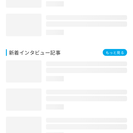
loading...
loading...
新着インタビュー記事
もっと見る
loading...
loading...