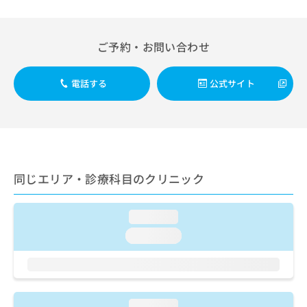
出
稿
クリ
資
稿
ニッ
の
料
クナ
の
お
の
ビサ
お
ご予約・お問い合わせ
問
ご
イト
問
い
請
への
い
合
お問
求
電話する
公式サイト
合
合せ
わ
は
フォ
わ
せ
こ
ーム
せ
は
ち
とな
は
こ
ら
りま
こ
ち
す。
ち
ら
クリ
無
ら
ニッ
同じエリア・診療科目のクリニック
料
クの
資
情
予
料
報
約・
の
症状
loading...
拡
のご
ご
充
loading...
相談
請
の
など
求
お
はで
は
申
きま
こ
せん
し
ので
ち
込
loading...