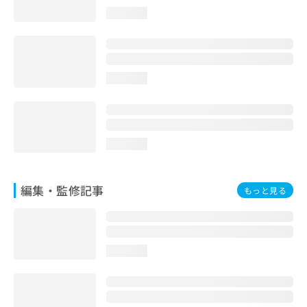
お
loading...
問
い
合
わ
せ
loading...
は
こ
ち
ら
loading...
編集・監修記事
もっと見る
loading...