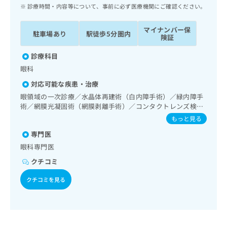
ッ
は
診療時間・内容等について、事前に必ず医療機関にご確認ください。
ク
こ
ナ
ち
マイナンバー保
駐車場あり
駅徒歩5分圏内
ビ
険証
ら
に
関
診療科目
広
す
広
眼科
告
る
告
代
対応可能な疾患・治療
お
出
理
問
眼領域の一次診療／水晶体再建術（白内障手術）／緑内障手
稿
店
術／網膜光凝固術（網膜剥離手術）／コンタクトレンズ検査
い
の
／小児視力障害診療／視能訓練
合
の
お
もっと見る
わ
方
問
専門医
せ
い
は
眼科専門医
は
合
こ
こ
わ
クチコミ
ち
ち
せ
ら
ら
は
クチコミを見る
こ
こち
ち
広
らは
広
ら
告
マイ
告
出
ナビ