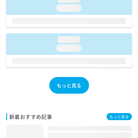
ご了
ら
み
承く
loading...
は
ださ
こ
無
い。
ち
料
ら
情
報
loading...
拡
掲
充
載
loading...
の
情
お
報
申
の
し
修
込
正
み
もっと見る
は
は
こ
こ
ち
ち
ら
ら
新着おすすめ記事
もっと見る
そ
の
他
の