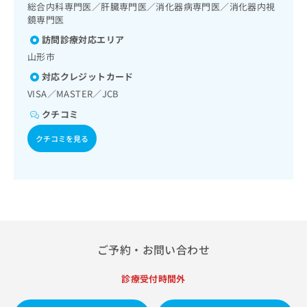
出
稿
クリ
総合内科専門医／肝臓専門医／消化器病専門医／消化器内視
資
稿
ニッ
の
鏡専門医
料
クナ
の
お
の
訪問診療対応エリア
ビサ
お
問
ご
イト
山形市
問
い
請
への
い
合
お問
求
対応クレジットカード
合
合せ
わ
は
VISA／MASTER／JCB
フォ
わ
せ
こ
ーム
せ
クチコミ
は
ち
とな
は
こ
ら
りま
クチコミを見る
こ
ち
す。
ち
ら
クリ
無
ら
ニッ
料
クの
資
情
予
料
報
約・
の
症状
拡
のご
ご
充
相談
請
の
ご予約・お問い合わせ
など
求
お
はで
は
申
きま
診療受付時間外
こ
せん
し
ので
ち
込