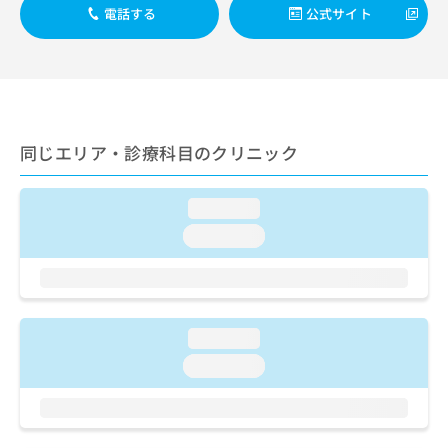
ご了
ら
み
電話する
公式サイト
承く
は
ださ
こ
無
い。
ち
料
ら
情
報
拡
掲
同じエリア・診療科目のクリニック
充
載
の
情
お
報
loading...
申
の
し
修
loading...
込
正
み
は
は
こ
こ
ち
ち
ら
loading...
ら
loading...
そ
の
他
の