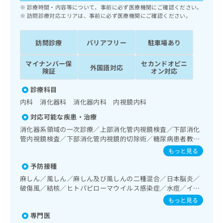
ッ
は
診療時間・内容等について、事前に必ず医療機関にご確認ください。
ク
訪問診療対応エリアは、事前に必ず医療機関にご確認ください。
こ
ナ
ち
ビ
ら
訪問診療
バリアフリー
駐車場あり
に
関
広
マイナンバー保
セカンドオピニ
す
広
外国語対応
険証
オン対応
告
る
告
代
お
出
診療科目
理
問
稿
内科 消化器科 消化器内科 内視鏡内科
店
い
の
合
の
お
対応可能な疾患・治療
わ
方
問
消化器系領域の一次診療／上部消化管内視鏡検査／下部消化
せ
い
は
管内視鏡検査／下部消化管内視鏡的切除術／糖尿病患者教育
は
合
こ
（食事療法、運動療法、自己血糖測定）／糖尿病による合併
もっと見る
こ
わ
症に対する継続的な管理及び指導／漢方薬の処方
ち
ち
せ
予防接種
ら
ら
は
麻しん／風しん／麻しん及び風しんの二種混合／日本脳炎／
こ
破傷風／結核／ヒトパピローマウイルス感染症／水痘／イン
こち
ち
広
フルエンザ／成人の肺炎球菌感染症／B型肝炎
もっと見る
らは
広
ら
告
マイ
専門医
告
出
ナビ