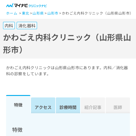
一
般
ホーム
東北
山形県
山形市
かわごえ内科クリニック（山形県山形市）
ユ
内科
消化器科
ー
ザ
かわごえ内科クリニック（山形県山
ー
形市）
の
方
は
こ
かわごえ内科クリニックは山形県山形市にあります。内科／消化器
ち
科の診察をしています。
ら
医
マ
療
イ
特徴
関
アクセス
診療時間
紹介記事
医師
ナ
係
ビ
者
ク
の
リ
特徴
方
ニ