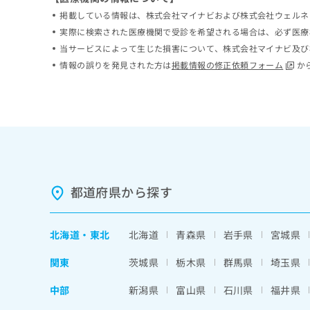
ち
み
掲載している情報は、株式会社マイナビおよび株式会社ウェルネ
ら
は
実際に検索された医療機関で受診を希望される場合は、必ず医療
こ
当サービスによって生じた損害について、株式会社マイナビ及び
ち
そ
情報の誤りを発見された方は
掲載情報の修正依頼フォーム
か
ら
の
他
の
お
問
い
合
わ
せ
都道府県から探す
は
こ
ち
北海道
・
東北
北海道
青森県
岩手県
宮城県
ら
関東
茨城県
栃木県
群馬県
埼玉県
中部
新潟県
富山県
石川県
福井県