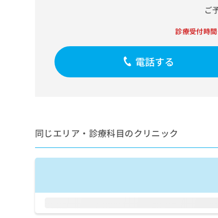
せ
こち
ご
ち
らは
は
マイ
こ
ら
ナビ
診療受付時間
ち
クリ
ら
ニッ
クナ
電話する
広
ビサ
広
資
イト
告
告
への
料
出
出
お問
の
稿
合せ
稿
ご
の
フォ
の
請
お
ーム
お
求
問
とな
問
りま
は
い
同じエリア・診療科目のクリニック
い
す。
こ
合
合
クリ
ち
わ
ニッ
わ
ら
せ
クの
せ
は
予
は
約・
こ
こ
無
症状
ち
ち
のご
料
ら
相談
ら
情
など
報
はで