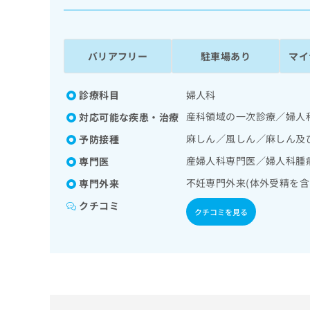
係
ク
者
リ
の
ニ
ッ
方
バリアフリー
駐車場あり
マイ
ク
は
ナ
こ
ビ
診療科目
婦人科
ち
に
産科領域の一次診療／婦人
対応可能な疾患・治療
関
ら
す
麻しん／風しん／麻しん及
予防接種
る
産婦人科専門医／婦人科腫
専門医
お
広
広
問
不妊専門外来(体外受精を含
専門外来
告
告
い
出
代
合
クチコミ
クチコミを見る
稿
わ
理
の
せ
店
お
は
の
問
こ
い
方
ち
合
ら
は
わ
こ