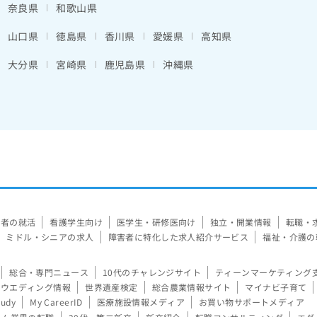
奈良県
和歌山県
山口県
徳島県
香川県
愛媛県
高知県
大分県
宮崎県
鹿児島県
沖縄県
験者の就活
看護学生向け
医学生・研修医向け
独立・開業情報
転職・
ミドル・シニアの求人
障害者に特化した求人紹介サービス
福祉・介護の
総合・専門ニュース
10代のチャレンジサイト
ティーンマーケティング
ウエディング情報
世界遺産検定
総合農業情報サイト
マイナビ子育て
tudy
My CareerID
医療施設情報メディア
お買い物サポートメディア