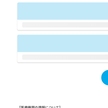
拡
資
きま
充
料
せん
の
ので
の
ご了
お
ご
承く
申
請
ださ
し
求
い。
込
は
み
こ
は
ち
こ
ら
ち
ら
無
料
掲
情
載
報
情
拡
報
充
の
の
修
お
正
申
は
し
こ
【医療機関の情報について】
込