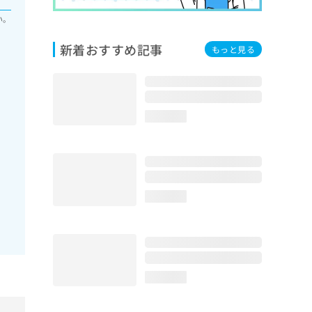
い。
新着おすすめ記事
もっと見る
loading...
loading...
loading...