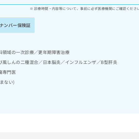
診療時間・内容等について、事前に必ず医療機関にご確認くださ
ナンバー保険証
科領域の一次診療／更年期障害治療
び風しんの二種混合／日本脳炎／インフルエンザ／B型肝炎
瘍専門医
まない)