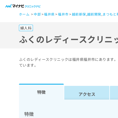
一
ホーム
中部
福井県
福井市
越前新保
,
越前開発
,
まつもと
般
ユ
婦人科
ー
ザ
ふくのレディースクリニ
ー
の
方
ふくのレディースクリニックは福井県福井市にあります。
は
ています。
こ
ち
ら
特徴
アクセス
医
マ
療
イ
ナ
関
特徴
ビ