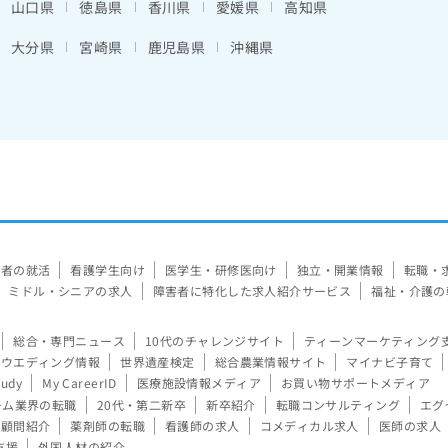
山口県
徳島県
香川県
愛媛県
高知県
大分県
宮崎県
鹿児島県
沖縄県
験者の就活
看護学生向け
医学生・研修医向け
独立・開業情報
転職・
ミドル・シニアの求人
障害者に特化した求人紹介サービス
福祉・介護の
総合・専門ニュース
10代のチャレンジサイト
ティーンマーケティング
ウエディング情報
世界遺産検定
総合農業情報サイト
マイナビ子育て
tudy
My CareerID
医療施設情報メディア
お買い物サポートメディア
ーム業界の転職
20代・第二新卒
新卒紹介
転職コンサルティング
エグ
顧問紹介
薬剤師の転職
看護師の求人
コメディカル求人
医師の求人
支援
外国人材の紹介