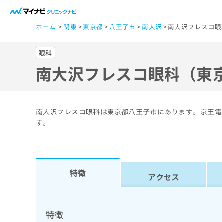
一
ホーム
関東
東京都
八王子市
南大沢
南大沢フレスコ眼
般
ユ
眼科
ー
ザ
南大沢フレスコ眼科（東
ー
の
方
南大沢フレスコ眼科は東京都八王子市にあります。京王電
は
す。
こ
ち
ら
特徴
アクセス
医
マ
療
イ
ナ
関
特徴
ビ