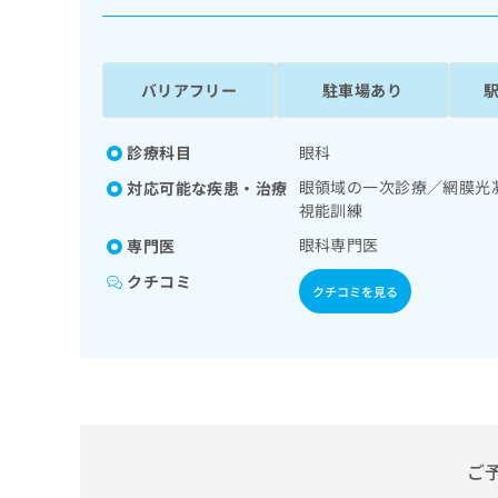
係
ク
者
リ
の
ニ
ッ
方
バリアフリー
駐車場あり
ク
は
ナ
こ
ビ
診療科目
眼科
ち
に
眼領域の一次診療／網膜光
対応可能な疾患・治療
関
ら
視能訓練
す
る
眼科専門医
専門医
お
広
広
クチコミ
問
クチコミを見る
告
告
い
出
代
合
稿
わ
理
の
せ
店
お
は
の
問
こ
い
方
ち
合
ら
は
ご
わ
こ