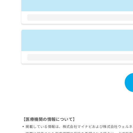
拡
資
きま
充
料
せん
の
ので
の
ご了
お
ご
承く
申
請
ださ
し
求
い。
込
は
み
こ
は
ち
こ
ら
ち
ら
無
料
掲
情
載
報
情
拡
報
充
の
の
修
お
【医療機関の情報について】
正
申
は
し
掲載している情報は、株式会社マイナビおよび株式会社ウェルネ
こ
込