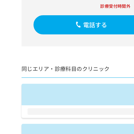
せ
こち
診療受付時間外
ち
らは
は
マイ
こ
ら
ナビ
ち
クリ
電話する
ら
ニッ
クナ
広
ビサ
広
資
イト
告
告
への
料
出
出
お問
の
稿
合せ
稿
ご
の
フォ
の
請
お
ーム
同じエリア・診療科目のクリニック
お
求
問
とな
問
りま
は
い
い
す。
こ
合
合
クリ
ち
わ
ニッ
わ
ら
せ
クの
せ
は
予
は
約・
こ
こ
無
症状
ち
ち
のご
料
ら
相談
ら
情
など
報
はで