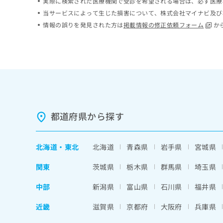
実際に検索された医療機関で受診を希望される場合は、必ず医療
ち
み
当サービスによって生じた損害について、株式会社マイナビ及び
ら
は
情報の誤りを発見された方は
掲載情報の修正依頼フォーム
か
こ
ち
そ
ら
の
他
の
お
問
い
都道府県から探す
合
わ
せ
は
北海道
・
東北
北海道
青森県
岩手県
宮城県
こ
ち
関東
茨城県
栃木県
群馬県
埼玉県
ら
中部
新潟県
富山県
石川県
福井県
近畿
滋賀県
京都府
大阪府
兵庫県