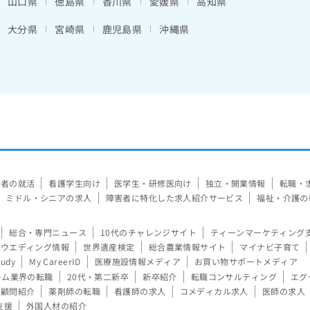
山口県
徳島県
香川県
愛媛県
高知県
大分県
宮崎県
鹿児島県
沖縄県
験者の就活
看護学生向け
医学生・研修医向け
独立・開業情報
転職・
ミドル・シニアの求人
障害者に特化した求人紹介サービス
福祉・介護の
総合・専門ニュース
10代のチャレンジサイト
ティーンマーケティング
ウエディング情報
世界遺産検定
総合農業情報サイト
マイナビ子育て
tudy
My CareerID
医療施設情報メディア
お買い物サポートメディア
ーム業界の転職
20代・第二新卒
新卒紹介
転職コンサルティング
エグ
顧問紹介
薬剤師の転職
看護師の求人
コメディカル求人
医師の求人
支援
外国人材の紹介