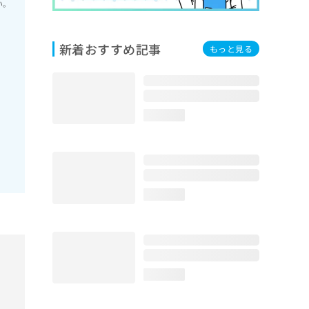
い。
新着おすすめ記事
もっと見る
loading...
loading...
loading...