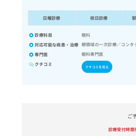
係
ク
者
リ
の
ニ
日曜診療
祝日診療
ッ
方
ク
は
ナ
診療科目
眼科
こ
ビ
眼領域の一次診療／コンタ
対応可能な疾患・治療
ち
に
関
ら
眼科専門医
専門医
す
クチコミ
る
クチコミを見る
お
広
広
問
告
告
い
出
代
合
稿
わ
理
の
せ
店
お
は
の
問
こ
ご
い
方
ち
合
ら
は
診療受付時間
わ
こ