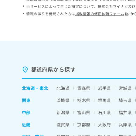
ち
み
当サービスによって生じた損害について、株式会社マイナビ及び
ら
は
情報の誤りを発見された方は
掲載情報の修正依頼フォーム
か
こ
ち
そ
ら
の
他
の
お
問
い
都道府県から探す
合
わ
せ
北海道
・
東北
北海道
青森県
岩手県
宮城県
は
こ
関東
茨城県
栃木県
群馬県
埼玉県
ち
ら
中部
新潟県
富山県
石川県
福井県
近畿
滋賀県
京都府
大阪府
兵庫県