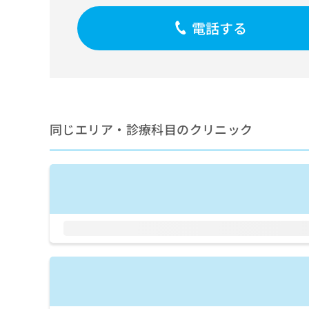
せ
こち
ち
らは
は
電話する
マイ
こ
ら
ナビ
ち
クリ
ら
ニッ
クナ
広
ビサ
広
資
イト
告
告
への
料
出
出
お問
の
稿
同じエリア・診療科目のクリニック
合せ
稿
ご
の
フォ
の
請
お
ーム
お
求
問
とな
問
りま
は
い
い
す。
こ
合
合
クリ
ち
わ
ニッ
わ
ら
せ
クの
せ
は
予
は
約・
こ
こ
無
症状
ち
ち
のご
料
ら
相談
ら
情
など
報
はで