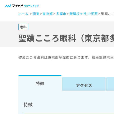
一
ホーム
関東
東京都
多摩市
聖蹟桜ヶ丘
,
中河原
聖蹟こ
般
ユ
眼科
ー
ザ
聖蹟こころ眼科（東京都
ー
の
方
聖蹟こころ眼科は東京都多摩市にあります。京王電鉄京王
は
こ
ち
ら
特徴
アクセス
医
マ
療
イ
特徴
ナ
関
ビ