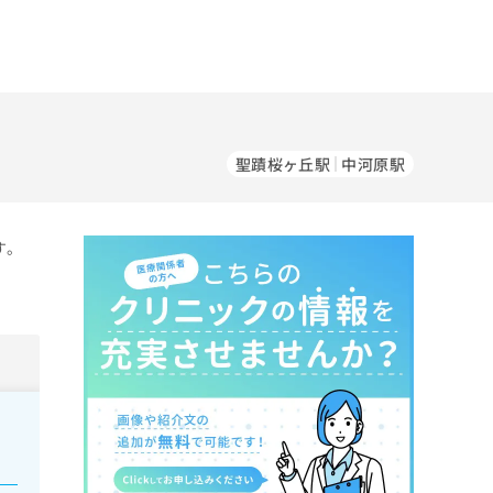
聖蹟桜ヶ丘駅
中河原駅
す。