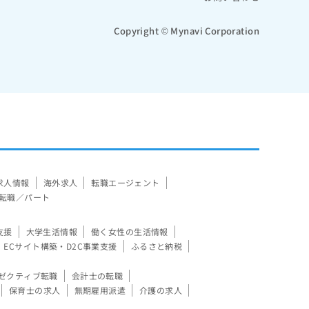
Copyright © Mynavi Corporation
求人情報
海外求人
転職エージェント
転職／パート
支援
大学生活情報
働く女性の生活情報
ECサイト構築・D2C事業支援
ふるさと納税
ゼクティブ転職
会計士の転職
保育士の求人
無期雇用派遣
介護の求人