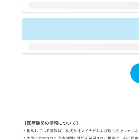
拡
資
きま
充
料
せん
の
ので
の
ご了
お
ご
承く
申
請
ださ
し
求
い。
込
は
み
こ
は
ち
こ
ら
ち
ら
無
料
掲
情
載
報
情
拡
報
充
の
の
修
お
【医療機関の情報について】
正
申
掲載している情報は、株式会社マイナビおよび株式会社ウェルネ
は
し
こ
実際に検索された医療機関で受診を希望される場合は、必ず医療
込