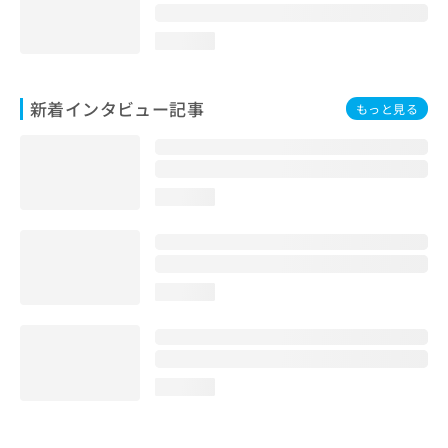
loading...
新着インタビュー記事
もっと見る
loading...
loading...
loading...