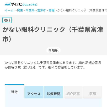
一
般
ホーム
関東
千葉県
富津市
青堀
かない眼科クリニック（千葉県富津市
ユ
眼科
ー
ザ
かない眼科クリニック（千葉県富津
ー
市）
の
方
は
青堀駅
こ
ち
かない眼科クリニックは千葉県富津市にあります。JR内房線の青堀
ら
が最寄り駅（徒歩5分）です。眼科の診察をしています。
医
マ
療
イ
関
ナ
係
ビ
特徴
アクセス
診療時間
紹介記事
医師
者
ク
の
リ
方
ニ