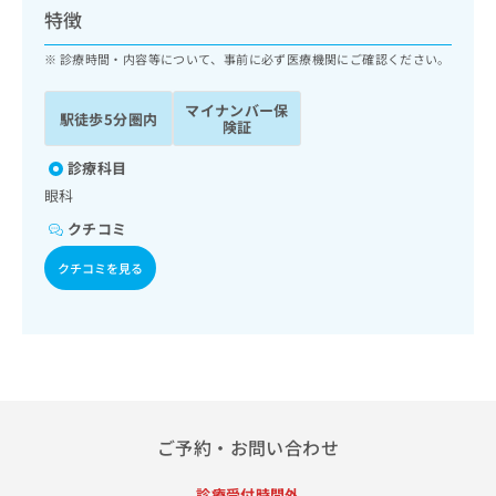
ッ
は
特徴
ク
こ
ナ
診療時間・内容等について、事前に必ず医療機関にご確認ください。
ち
ビ
ら
に
マイナンバー保
駅徒歩5分圏内
関
険証
広
す
広
告
る
診療科目
告
代
お
出
眼科
理
問
稿
クチコミ
店
い
の
合
の
お
クチコミを見る
わ
方
問
せ
い
は
は
合
こ
こ
わ
ち
ち
せ
ら
ら
は
こ
こち
ち
広
ご予約・お問い合わせ
らは
広
ら
告
マイ
告
出
ナビ
診療受付時間外