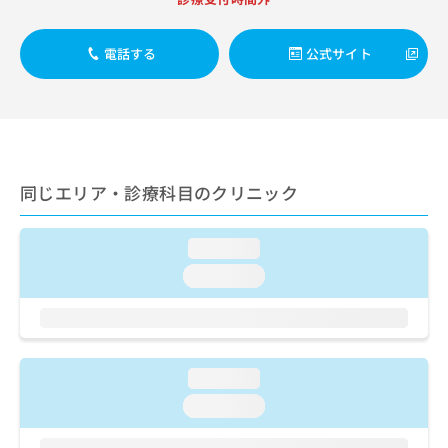
出
稿
クリ
資
稿
ニッ
の
料
クナ
の
お
の
電話する
公式サイト
ビサ
お
問
ご
イト
問
い
請
への
い
合
お問
求
合
合せ
わ
は
フォ
わ
せ
こ
ーム
せ
は
ち
とな
は
こ
同じエリア・診療科目のクリニック
ら
りま
こ
ち
す。
ち
ら
クリ
無
ら
ニッ
loading...
料
クの
資
loading...
情
予
料
報
約・
の
症状
拡
のご
ご
充
相談
請
の
など
求
お
loading...
はで
は
申
きま
loading...
こ
せん
し
ので
ち
込