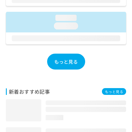
ご了
ら
み
承く
は
ださ
こ
無
い。
loading...
ち
料
loading...
ら
情
報
拡
掲
充
載
の
情
お
報
もっと見る
申
の
し
修
込
正
み
は
は
こ
新着おすすめ記事
もっと見る
こ
ち
ち
ら
ら
そ
loading...
の
他
の