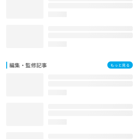
お
問
loading...
い
合
わ
せ
は
loading...
こ
ち
ら
編集・監修記事
もっと見る
loading...
loading...