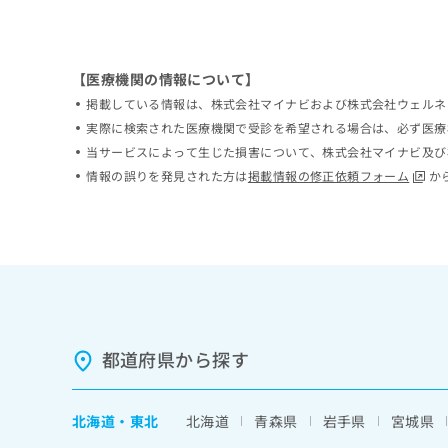
ち
み
ら
は
こ
ち
【医療機関の情報について】
そ
ら
掲載している情報は、株式会社マイナビおよび株式会社ウェルネ
の
実際に検索された医療機関で受診を希望される場合は、必ず医療
他
の
当サービスによって生じた損害について、株式会社マイナビ及び
お
情報の誤りを発見された方は
掲載情報の修正依頼フォーム
か
問
い
合
わ
せ
は
こ
ち
ら
都道府県から探す
北海道
・
東北
北海道
青森県
岩手県
宮城県