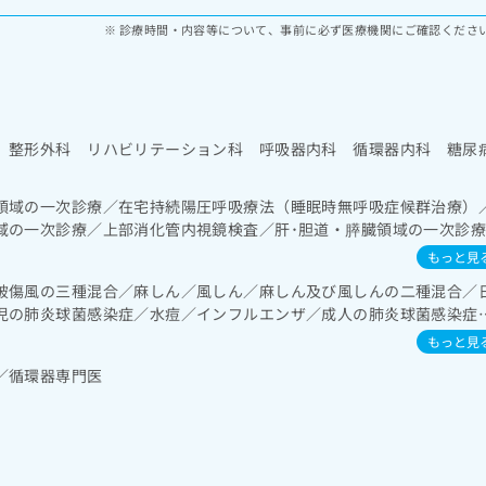
診療時間・内容等について、事前に必ず医療機関にご確認くださ
 整形外科 リハビリテーション科 呼吸器内科 循環器内科 糖尿
領域の一次診療／在宅持続陽圧呼吸療法（睡眠時無呼吸症候群治療）
域の一次診療／上部消化管内視鏡検査／肝･胆道・膵臓領域の一次診
ホルター型心電図検査／腎･泌尿器系領域の一次診療／内分泌･代謝･
もっと見
能検査／インスリン療法／糖尿病患者教育（食事療法、運動療法、自
破傷風の三種混合／麻しん／風しん／麻しん及び風しんの二種混合／
合併症に対する継続的な管理及び指導／血液・免疫系領域の一次診療
児の肺炎球菌感染症／水痘／インフルエンザ／成人の肺炎球菌感染症
一次診療／義肢装具の作成及び評価／脳血管疾患等リハビリテーショ
ン／医療用麻薬によるがん疼痛治療／画像診断管理（専ら画像診断を
もっと見
CT撮影／病理診断（専ら病理診断を担当する医師による診断）／歯科
／循環器専門医
／口唇、舌若しくは口腔粘膜の炎症、外傷又は腫瘍の治療