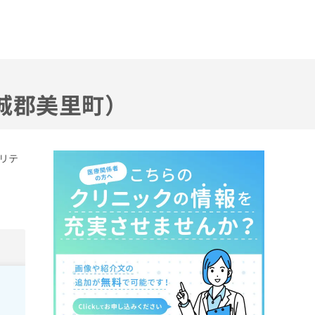
城郡美里町）
リテ