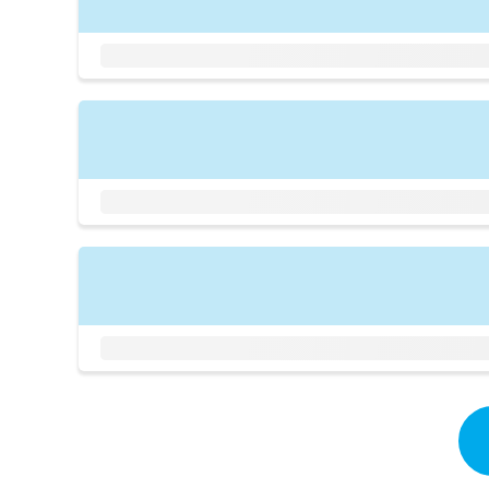
拡
資
きま
充
料
せん
の
ので
の
ご了
お
ご
承く
申
請
ださ
し
求
い。
込
は
み
こ
は
ち
こ
ら
ち
ら
無
料
掲
情
載
報
情
拡
報
充
の
の
修
お
正
申
は
し
こ
込