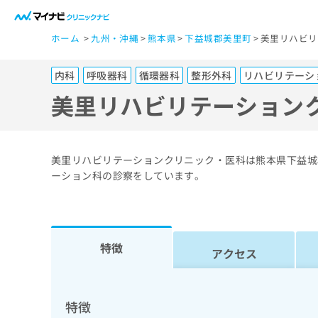
一
ホーム
九州・沖縄
熊本県
下益城郡美里町
美里リハビリ
般
ユ
内科
呼吸器科
循環器科
整形外科
リハビリテーシ
ー
ザ
美里リハビリテーション
ー
の
方
美里リハビリテーションクリニック・医科は熊本県下益城
は
ーション科の診察をしています。
こ
ち
ら
特徴
アクセス
医
マ
療
イ
ナ
関
特徴
ビ