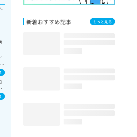
い。
新着おすすめ記事
もっと見る
病
loading...
／
療／
栄養
る
己
日
／
loading...
／
ン
担
る
領
loading...