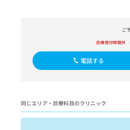
せ
こち
ち
らは
は
マイ
こ
ら
ナビ
ち
クリ
ら
ニッ
ご
クナ
広
ビサ
広
資
イト
告
診療受付時間外
告
への
料
出
出
お問
の
稿
合せ
稿
ご
の
電話する
フォ
の
請
お
ーム
お
求
問
とな
問
りま
は
い
い
す。
こ
合
合
クリ
ち
わ
ニッ
わ
ら
せ
クの
せ
は
予
同じエリア・診療科目のクリニック
は
約・
こ
こ
無
症状
ち
ち
のご
料
ら
相談
ら
情
など
報
はで