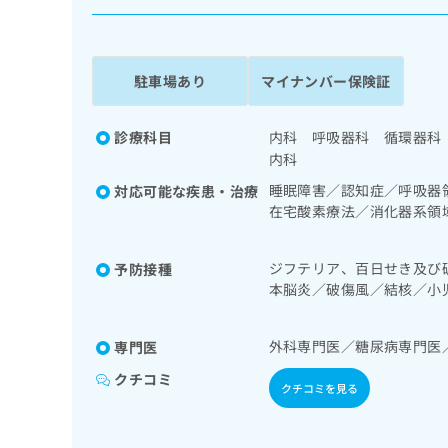
係
ク
者
リ
の
ニ
ッ
方
駐車場あり
マイナンバー保険証
ク
は
ナ
こ
ビ
診療科目
内科 呼吸器科 循環器科
ち
に
内科
関
ら
睡眠障害／認知症／呼吸器
対応可能な疾患・治療
す
在宅酸素療法／消化器系領
る
循環器系領域の一次診療／
お
広
広
領域の一次診療／内分泌機
問
ジフテリア、百日せき及び
予防接種
告
告
血糖測定）／糖尿病による
い
本脳炎／破傷風／結核／小
出
代
合
筋・骨格系及び外傷領域の
おたふくかぜ
稿
わ
／運動器リハビリテーショ
理
の
せ
当する医師による読影）／
店
外科専門医／糖尿病専門医
専門医
お
は
域の一次診療／埋伏歯抜歯
の
問
こ
クチコミ
クチコミを見る
い
方
ち
合
ら
は
わ
こ