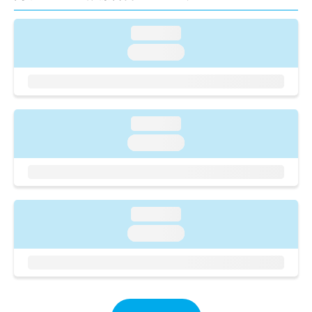
ご了
ら
み
承く
は
ださ
loading...
こ
無
い。
ち
料
loading...
ら
情
報
拡
掲
充
載
の
情
loading...
お
報
loading...
申
の
し
修
込
正
み
は
は
こ
loading...
こ
ち
ち
loading...
ら
ら
そ
の
他
の