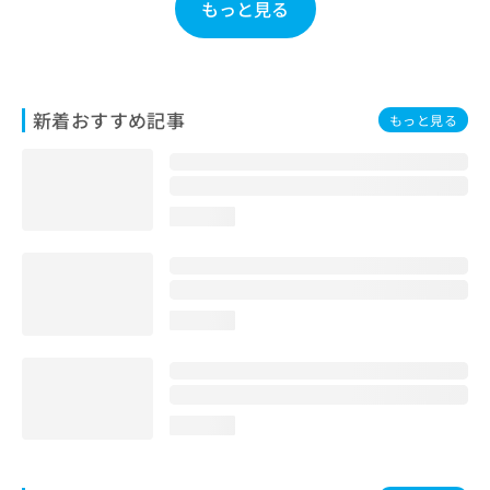
もっと見る
お
問
い
合
わ
新着おすすめ記事
もっと見る
せ
は
こ
ち
ら
loading...
loading...
loading...