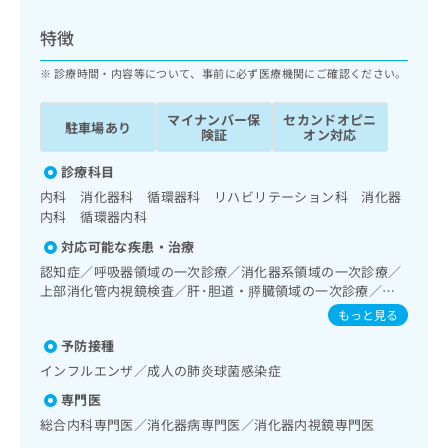
ッ
は
ク
こ
特徴
ナ
ち
ビ
診療時間・内容等について、事前に必ず医療機関にご確認ください。
ら
に
関
マイナンバー保
セカンドオピニ
広
駐車場あり
す
広
険証
オン対応
告
る
告
代
お
診療科目
出
理
問
稿
内科 消化器科 循環器科 リハビリテーション科 消化器
店
い
の
内科 循環器内科
合
の
お
対応可能な疾患・治療
わ
方
問
せ
認知症／呼吸器領域の一次診療／消化器系領域の一次診療／
い
は
は
上部消化管内視鏡検査／肝･胆道・膵臓領域の一次診療／循
合
こ
環器系領域の一次診療／内分泌･代謝･栄養領域の一次診療／
こ
わ
もっと見る
ち
インスリン療法／糖尿病患者教育（食事療法、運動療法、自
ち
せ
ら
予防接種
己血糖測定）／糖尿病による合併症に対する継続的な管理及
ら
は
び指導／血液・免疫系領域の一次診療／CT撮影
インフルエンザ／成人の肺炎球菌感染症
こ
こち
ち
広
専門医
らは
広
ら
告
マイ
総合内科専門医／消化器病専門医／消化器内視鏡専門医
告
出
ナビ