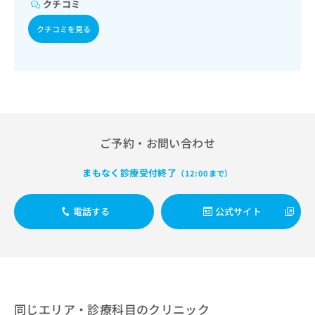
出
クチコミ
稿
クリ
資
稿
ニッ
の
料
クチコミを見る
クナ
の
お
の
ビサ
お
問
ご
イト
問
い
請
への
い
合
お問
求
合
合せ
わ
は
フォ
わ
せ
こ
ーム
せ
は
ち
とな
は
こ
ら
りま
ご予約・お問い合わせ
こ
ち
す。
ち
ら
クリ
無
ら
まもなく診療受付終了
ニッ
（12:00まで）
料
クの
資
情
予
料
報
約・
電話する
公式サイト
の
症状
拡
のご
ご
充
相談
請
の
など
求
お
はで
は
申
きま
こ
せん
し
ので
ち
同じエリア・診療科目のクリニック
込