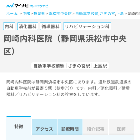
一
般
ホーム
中部
静岡県
浜松市中央区
自動車学校前
,
さぎの宮
,
上島
岡崎内
ユ
内科
消化器科
循環器科
リハビリテーション科
ー
ザ
岡崎内科医院（静岡県浜松市中央
ー
区）
の
方
は
自動車学校前駅
さぎの宮駅
上島駅
こ
ち
岡崎内科医院は静岡県浜松市中央区にあります。遠州鉄道鉄道線の
ら
自動車学校前が最寄り駅（徒歩7分）です。内科／消化器科／循環
器科／リハビリテーション科の診察をしています。
医
マ
療
イ
関
ナ
係
ビ
者
ク
特徴
アクセス
診療時間
紹介記事
医師
の
リ
方
ニ