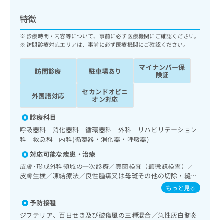
ッ
は
ク
こ
特徴
ナ
ち
ビ
診療時間・内容等について、事前に必ず医療機関にご確認ください。
ら
に
訪問診療対応エリアは、事前に必ず医療機関にご確認ください。
関
広
す
広
マイナンバー保
告
訪問診療
駐車場あり
る
険証
告
代
お
出
セカンドオピニ
理
問
稿
外国語対応
オン対応
店
い
の
合
の
お
診療科目
わ
方
問
呼吸器科 消化器科 循環器科 外科 リハビリテーション
せ
い
は
科 救急科 内科(循環器・消化器・呼吸器)
は
合
こ
こ
わ
対応可能な疾患・治療
ち
ち
せ
皮膚･形成外科領域の一次診療／真菌検査（顕微鏡検査）／
ら
ら
は
皮膚生検／凍結療法／良性腫瘍又は母斑その他の切除・縫合
こ
手術／アトピー性皮膚炎の治療／神経･脳血管領域の一次診
もっと見る
こち
ち
療／精神科・神経科領域の一次診療／終夜睡眠ポリグラフィ
広
らは
予防接種
広
ら
ー／禁煙指導（ニコチン依存症管理）／思春期のうつ病又は
告
マイ
告
躁うつ病／睡眠障害／神経症性障害（強迫性障害、不安障
出
ジフテリア、百日せき及び破傷風の三種混合／急性灰白髄炎
ナビ