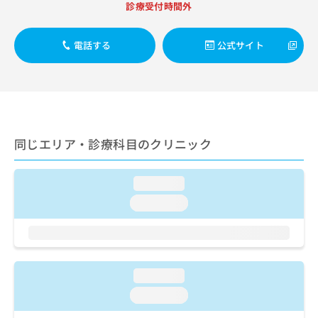
ご了
ら
診療受付時間外
み
承く
は
ださ
こ
無
い。
電話する
公式サイト
ち
料
ら
情
報
拡
掲
充
載
の
情
お
報
同じエリア・診療科目のクリニック
申
の
し
修
込
正
loading...
み
は
loading...
は
こ
こ
ち
ち
ら
ら
そ
loading...
の
loading...
他
の