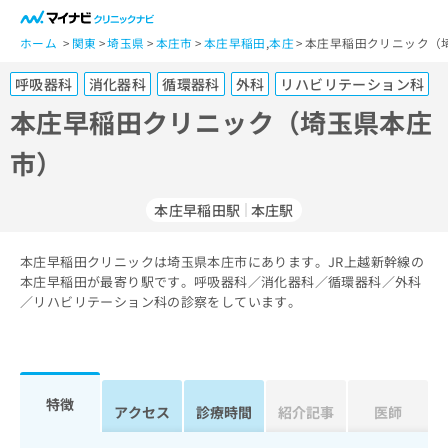
一
般
ホーム
関東
埼玉県
本庄市
本庄早稲田
,
本庄
本庄早稲田クリニック（
ユ
呼吸器科
消化器科
循環器科
外科
リハビリテーション科
ー
ザ
本庄早稲田クリニック（埼玉県本庄
ー
市）
の
方
は
本庄早稲田駅
本庄駅
こ
ち
本庄早稲田クリニックは埼玉県本庄市にあります。JR上越新幹線の
ら
本庄早稲田が最寄り駅です。呼吸器科／消化器科／循環器科／外科
／リハビリテーション科の診察をしています。
医
マ
療
イ
関
ナ
係
ビ
者
ク
特徴
アクセス
診療時間
紹介記事
医師
の
リ
方
ニ