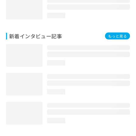
loading...
新着インタビュー記事
もっと見る
loading...
loading...
loading...