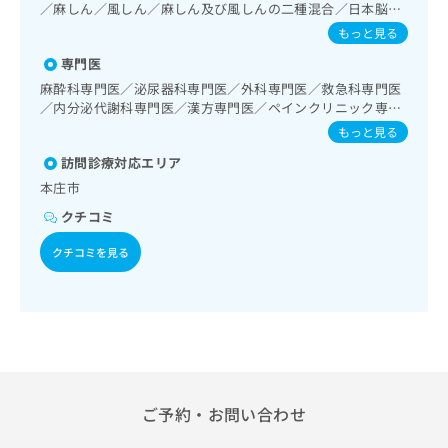
害、パニック障害等）／認知症／呼吸器領域の一次診療／在
出
稿
クリ
／麻しん／風しん／麻しん及び風しんの二種混合／日本脳炎
資
宅持続陽圧呼吸療法（睡眠時無呼吸症候群治療）／在宅酸素
稿
ニッ
／結核／Hib感染症／ヒトパピローマウイルス感染症／イン
の
料
もっと見る
クナ
療法／消化器系領域の一次診療／上部消化管内視鏡検査／人
の
フルエンザ／成人の肺炎球菌感染症／B型肝炎
お
の
ビサ
工肛門の管理／肝･胆道・膵臓領域の一次診療／循環器系領
専門医
お
問
ご
イト
域の一次診療／ホルター型心電図検査／ペースメーカー管理
問
い
麻酔科専門医／泌尿器科専門医／外科専門医／救急科専門医
請
への
／腎･泌尿器系領域の一次診療／尿失禁の治療／更年期障害
い
／内分泌代謝科専門医／漢方専門医／ペインクリニック専門
合
お問
求
治療／乳腺領域の一次診療／内分泌･代謝･栄養領域の一次診
合
医
合せ
わ
は
もっと見る
療／内分泌機能検査／インスリン療法／糖尿病患者教育（食
フォ
わ
せ
こ
事療法、運動療法、自己血糖測定）／糖尿病による合併症に
ーム
訪問診療対応エリア
せ
は
ち
対する継続的な管理及び指導／血液・免疫系領域の一次診療
とな
は
本庄市
こ
ら
／アレルギーの減感作療法／筋・骨格系及び外傷領域の一次
りま
こ
ち
す。
診療／義肢装具の作成及び評価／摂食機能療法／運動器リハ
クチコミ
ち
ら
クリ
ビリテーション／小児領域の一次診療／神経ブロック／医療
無
ら
ニッ
用麻薬によるがん疼痛治療／がんに伴う精神症状のケア／画
クチコミを見る
料
クの
像診断管理（専ら画像診断を担当する医師による読影）／漢
資
情
予
方薬の処方／外来における化学療法／在宅における看取り
料
報
約・
の
症状
拡
のご
ご
充
相談
請
の
など
求
お
はで
は
申
きま
ご予約・お問い合わせ
こ
せん
し
ので
ち
込