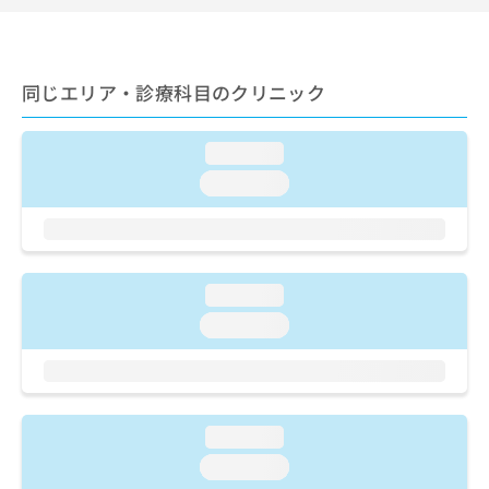
ご了
ら
み
承く
は
ださ
こ
無
い。
ち
料
同じエリア・診療科目のクリニック
ら
情
報
拡
掲
loading...
充
載
loading...
の
情
お
報
申
の
し
修
込
正
loading...
み
は
は
こ
loading...
こ
ち
ち
ら
ら
そ
loading...
の
他
loading...
の