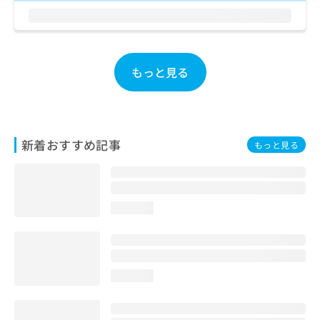
お
問
い
合
わ
もっと見る
せ
は
こ
ち
ら
新着おすすめ記事
もっと見る
loading...
loading...