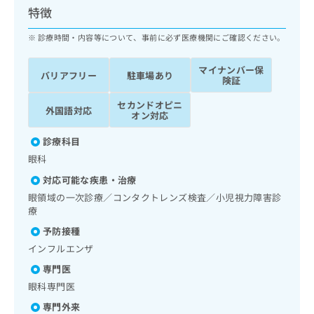
ッ
は
特徴
ク
こ
ナ
診療時間・内容等について、事前に必ず医療機関にご確認ください。
ち
ビ
ら
に
マイナンバー保
バリアフリー
駐車場あり
関
険証
広
す
広
告
セカンドオピニ
る
告
外国語対応
オン対応
代
お
出
理
問
稿
診療科目
店
い
の
眼科
合
の
お
わ
方
問
対応可能な疾患・治療
せ
い
は
眼領域の一次診療／コンタクトレンズ検査／小児視力障害診
は
合
こ
療
こ
わ
ち
予防接種
ち
せ
ら
ら
は
インフルエンザ
こ
専門医
こち
ち
広
らは
眼科専門医
広
ら
告
マイ
告
出
専門外来
ナビ