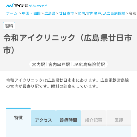
一
般
ホーム
中国・四国
広島県
廿日市市
宮内
,
宮内串戸
,
JA広島病院前
令和
ユ
眼科
ー
ザ
令和アイクリニック（広島県廿日市
ー
市）
の
方
は
宮内駅
宮内串戸駅
JA広島病院前駅
こ
ち
令和アイクリニックは広島県廿日市市にあります。広島電鉄宮島線
ら
の宮内が最寄り駅です。眼科の診察をしています。
医
マ
療
イ
関
ナ
係
ビ
特徴
アクセス
診療時間
紹介記事
医師
者
ク
の
リ
方
ニ