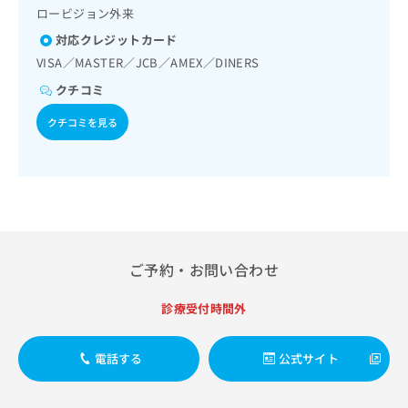
出
稿
クリ
資
ロービジョン外来
稿
ニッ
の
料
クナ
対応クレジットカード
の
お
の
ビサ
お
問
VISA／MASTER／JCB／AMEX／DINERS
ご
イト
問
い
請
への
クチコミ
い
合
お問
求
合
合せ
わ
は
クチコミを見る
フォ
わ
せ
こ
ーム
せ
は
ち
とな
は
こ
ら
りま
こ
ち
す。
ち
ら
クリ
無
ら
ニッ
料
クの
資
情
予
ご予約・お問い合わせ
料
報
約・
の
症状
拡
のご
ご
充
診療受付時間外
相談
請
の
など
求
お
はで
電話する
公式サイト
は
申
きま
こ
せん
し
ので
ち
込