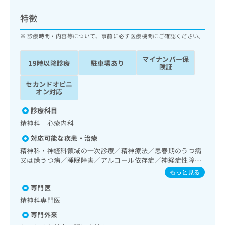
出
稿
クリ
資
稿
ニッ
の
料
特徴
クナ
の
お
の
ビサ
お
問
ご
診療時間・内容等について、事前に必ず医療機関にご確認ください。
イト
問
い
請
への
い
合
お問
求
マイナンバー保
19時以降診療
駐車場あり
合
合せ
わ
は
険証
フォ
わ
せ
こ
ーム
せ
セカンドオピニ
は
ち
とな
オン対応
は
こ
ら
りま
こ
ち
す。
診療科目
ち
ら
クリ
無
精神科 心療内科
ら
ニッ
料
クの
資
対応可能な疾患・治療
情
予
料
報
約・
精神科・神経科領域の一次診療／精神療法／思春期のうつ病
の
症状
拡
又は躁うつ病／睡眠障害／アルコール依存症／神経症性障害
のご
ご
充
（強迫性障害、不安障害、パニック障害等）／認知症／心的
もっと見る
相談
請
外傷後ストレス障害（PTSD）
の
など
専門医
求
お
はで
は
申
精神科専門医
きま
こ
せん
し
専門外来
ので
ち
込