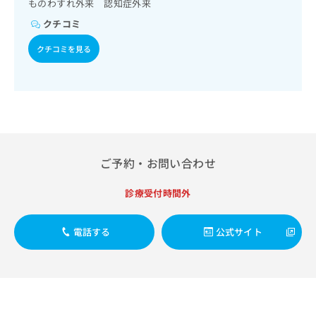
ご了
ものわすれ外来 認知症外来
ら
み
承く
は
クチコミ
ださ
こ
無
い。
ち
クチコミを見る
料
ら
情
報
拡
掲
充
載
の
情
お
報
申
の
ご予約・お問い合わせ
し
修
込
正
み
診療受付時間外
は
は
こ
こ
ち
電話する
公式サイト
ち
ら
ら
そ
の
他
の