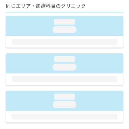
お
同じエリア・診療科目のクリニック
問
い
合
loading...
わ
loading...
せ
は
こ
ち
ら
loading...
loading...
loading...
loading...