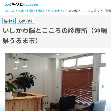
一
般
ホーム
九州・沖縄
沖縄県
うるま市
いしかわ脳とこころの診療所（沖
ユ
精神科
心療内科
ー
ザ
いしかわ脳とこころの診療所（沖縄
ー
県うるま市）
の
方
は
こ
ち
ら
医
マ
療
イ
関
ナ
係
ビ
者
ク
の
リ
方
ニ