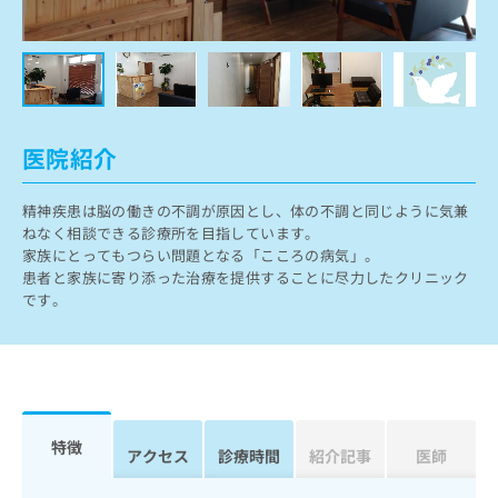
ッ
は
ク
こ
ナ
ち
ビ
ら
に
関
広
す
広
医院紹介
告
る
告
代
お
出
理
精神疾患は脳の働きの不調が原因とし、体の不調と同じように気兼
問
稿
店
ねなく相談できる診療所を目指しています。
い
の
家族にとってもつらい問題となる「こころの病気」。
合
の
お
患者と家族に寄り添った治療を提供することに尽力したクリニック
わ
方
問
です。
せ
い
は
は
合
こ
こ
わ
ち
ち
せ
ら
ら
は
こ
こち
ち
広
特徴
らは
アクセス
診療時間
紹介記事
医師
広
ら
告
マイ
告
出
ナビ