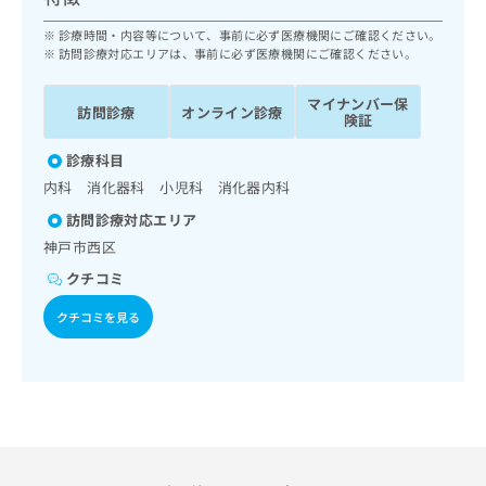
ッ
は
ク
診療時間・内容等について、事前に必ず医療機関にご確認ください。
こ
ナ
訪問診療対応エリアは、事前に必ず医療機関にご確認ください。
ち
ビ
ら
に
マイナンバー保
訪問診療
オンライン診療
関
険証
広
す
広
告
診療科目
る
告
代
お
内科 消化器科 小児科 消化器内科
出
理
問
稿
訪問診療対応エリア
店
い
の
神戸市西区
合
の
お
わ
方
問
クチコミ
せ
い
は
は
クチコミを見る
合
こ
こ
わ
ち
ち
せ
ら
ら
は
こ
こち
ち
広
らは
広
ら
告
マイ
告
出
ナビ