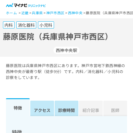
一
般
ホーム
近畿
兵庫県
神戸市西区
西神中央
藤原医院（兵庫県神戸市西区
ユ
内科
消化器科
小児科
ー
ザ
藤原医院（兵庫県神戸市西区）
ー
の
西神中央駅
方
は
こ
藤原医院は兵庫県神戸市西区にあります。神戸市営地下鉄西神線の
西神中央が最寄り駅（徒歩9分）です。内科／消化器科／小児科の
ち
診察をしています。
ら
医
マ
療
イ
関
ナ
特徴
アクセス
診療時間
紹介記事
医師
係
ビ
者
ク
の
リ
方
ニ
特徴