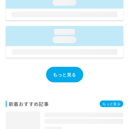
ご了
ら
loading...
み
承く
は
ださ
こ
無
い。
ち
料
ら
情
loading...
報
拡
掲
loading...
充
載
の
情
お
報
申
の
し
修
込
正
もっと見る
み
は
は
こ
こ
ち
ち
ら
ら
新着おすすめ記事
もっと見る
そ
の
他
の