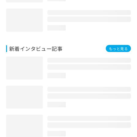
loading...
新着インタビュー記事
もっと見る
loading...
loading...
loading...