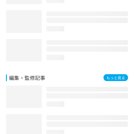
loading...
お
問
い
合
わ
loading...
せ
は
こ
ち
loading...
ら
編集・監修記事
もっと見る
loading...
loading...