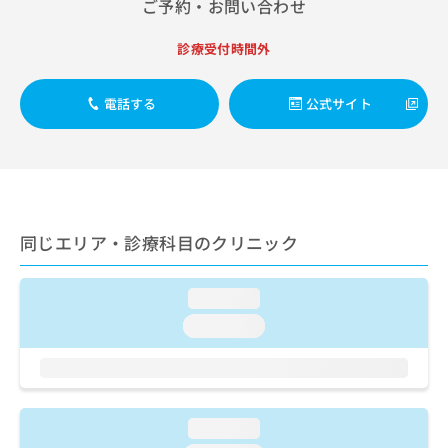
ご予約・お問い合わせ
出
稿
クリ
資
稿
ニッ
の
料
クナ
の
お
診療受付時間外
の
ビサ
お
問
ご
イト
問
い
請
への
電話する
公式サイト
い
合
お問
求
合
合せ
わ
は
フォ
わ
せ
こ
ーム
せ
は
ち
とな
は
こ
ら
りま
こ
ち
す。
ち
ら
クリ
無
同じエリア・診療科目のクリニック
ら
ニッ
料
クの
資
情
予
料
報
約・
loading...
の
症状
拡
loading...
のご
ご
充
相談
請
の
など
求
お
はで
は
申
きま
こ
せん
し
loading...
ので
ち
込