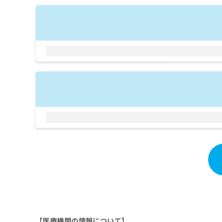
拡
資
きま
充
料
せん
の
ので
の
ご了
お
ご
承く
申
請
ださ
し
求
い。
込
は
み
こ
は
ち
こ
ら
ち
ら
無
料
掲
情
載
報
情
拡
報
充
の
の
修
お
正
申
は
し
こ
【医療機関の情報について】
込