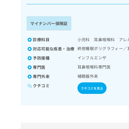
係
ク
者
リ
の
ニ
ッ
方
マイナンバー保険証
ク
は
ナ
こ
ビ
診療科目
小児科 耳鼻咽喉科 アレ
ち
に
終夜睡眠ポリグラフィー／
対応可能な疾患・治療
関
ら
す
インフルエンザ
予防接種
る
耳鼻咽喉科専門医
専門医
お
広
広
問
補聴器外来
専門外来
告
告
い
出
代
合
クチコミ
クチコミを見る
稿
わ
理
の
せ
店
お
は
の
問
こ
い
方
ち
合
ら
は
わ
こ