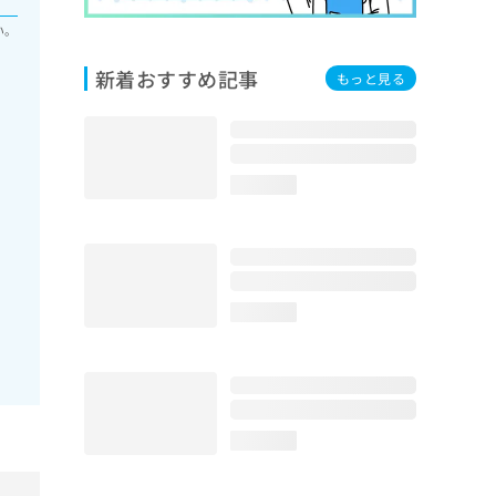
い。
新着おすすめ記事
もっと見る
loading...
loading...
loading...