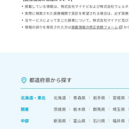
ち
み
掲載している情報は、株式会社マイナビおよび株式会社ウェルネ
ら
は
実際に検索された医療機関で受診を希望される場合は、必ず医療
こ
当サービスによって生じた損害について、株式会社マイナビ及び
ち
そ
情報の誤りを発見された方は
掲載情報の修正依頼フォーム
か
ら
の
他
の
お
問
い
合
わ
せ
都道府県から探す
は
こ
ち
北海道
・
東北
北海道
青森県
岩手県
宮城県
ら
関東
茨城県
栃木県
群馬県
埼玉県
中部
新潟県
富山県
石川県
福井県