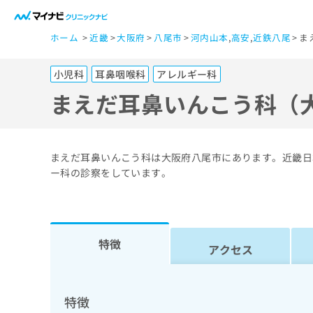
一
ホーム
近畿
大阪府
八尾市
河内山本
,
高安
,
近鉄八尾
ま
般
ユ
小児科
耳鼻咽喉科
アレルギー科
ー
ザ
まえだ耳鼻いんこう科（
ー
の
方
まえだ耳鼻いんこう科は大阪府八尾市にあります。近畿日
は
ー科の診察をしています。
こ
ち
ら
特徴
アクセス
医
マ
療
イ
ナ
関
特徴
ビ