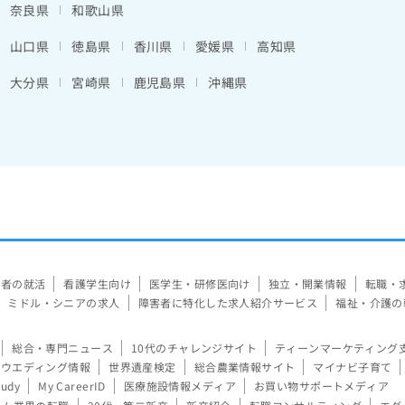
奈良県
和歌山県
山口県
徳島県
香川県
愛媛県
高知県
大分県
宮崎県
鹿児島県
沖縄県
験者の就活
看護学生向け
医学生・研修医向け
独立・開業情報
転職・
ミドル・シニアの求人
障害者に特化した求人紹介サービス
福祉・介護の
総合・専門ニュース
10代のチャレンジサイト
ティーンマーケティング
ウエディング情報
世界遺産検定
総合農業情報サイト
マイナビ子育て
tudy
My CareerID
医療施設情報メディア
お買い物サポートメディア