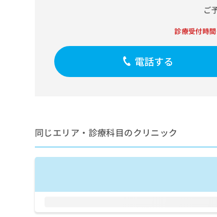
せ
こち
ご
ち
らは
は
マイ
こ
ら
ナビ
診療受付時間
ち
クリ
ら
ニッ
クナ
電話する
広
ビサ
広
資
イト
告
告
への
料
出
出
お問
の
稿
合せ
稿
ご
の
フォ
の
請
お
ーム
お
求
問
とな
問
りま
は
い
同じエリア・診療科目のクリニック
い
す。
こ
合
合
クリ
ち
わ
ニッ
わ
ら
せ
クの
せ
は
予
は
約・
こ
こ
無
症状
ち
ち
のご
料
ら
相談
ら
情
など
報
はで