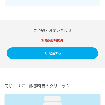
出
稿
クリ
資
稿
ニッ
の
料
クナ
の
お
の
ビサ
お
問
ご
イト
問
い
請
への
い
合
お問
求
合
ご予約・お問い合わせ
合せ
わ
は
フォ
わ
せ
こ
ーム
せ
は
ち
診療受付時間外
とな
は
こ
ら
りま
こ
ち
す。
ち
電話する
ら
クリ
無
ら
ニッ
料
クの
資
情
予
料
報
約・
の
症状
拡
のご
ご
充
相談
請
の
同じエリア・診療科目のクリニック
など
求
お
はで
は
申
きま
こ
せん
し
loading...
ので
ち
込