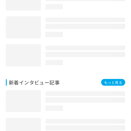
loading...
loading...
loading...
新着インタビュー記事
もっと見る
loading...