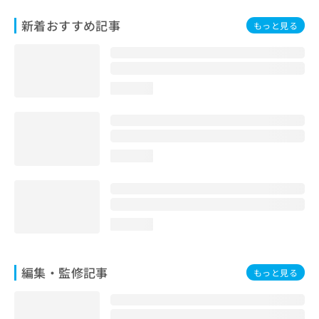
お
新着おすすめ記事
問
もっと見る
い
合
わ
せ
loading...
は
こ
ち
ら
loading...
loading...
編集・監修記事
もっと見る