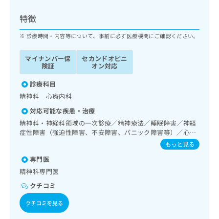
ッ
は
ク
こ
特徴
ナ
ち
ビ
診療時間・内容等について、事前に必ず医療機関にご確認ください。
ら
に
関
マイナンバー保
セカンドオピニ
広
す
広
険証
オン対応
告
る
告
代
お
診療科目
出
理
問
稿
精神科 心療内科
店
い
の
対応可能な疾患・治療
合
の
お
わ
精神科・神経科領域の一次診療／精神療法／睡眠障害／神経
方
問
せ
症性障害（強迫性障害、不安障害、パニック障害等）／心的
い
は
外傷後ストレス障害（PTSD）／漢方薬の処方
は
合
もっと見る
こ
こ
わ
ち
専門医
ち
せ
ら
ら
精神科専門医
は
こ
クチコミ
こち
ち
広
らは
広
ら
クチコミを見る
告
マイ
告
出
ナビ