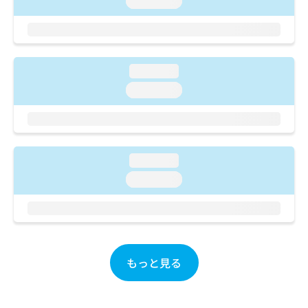
loading...
ご了
ら
み
承く
は
ださ
こ
無
い。
ち
料
ら
情
loading...
報
loading...
拡
掲
充
載
の
情
お
報
申
の
し
loading...
修
込
正
loading...
み
は
は
こ
こ
ち
ち
ら
ら
もっと見る
そ
の
他
の