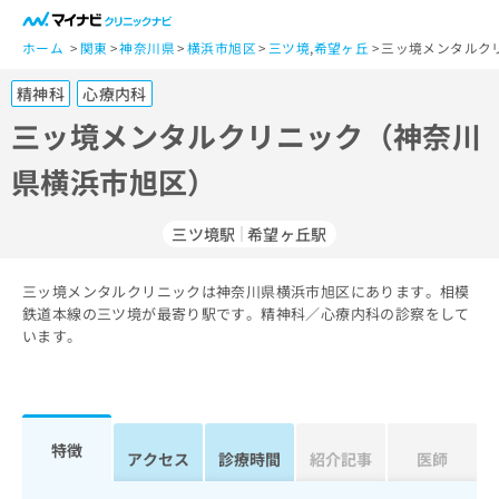
一
般
ホーム
関東
神奈川県
横浜市旭区
三ツ境
,
希望ヶ丘
三ッ境メンタルク
ユ
精神科
心療内科
ー
ザ
三ッ境メンタルクリニック（神奈川
ー
県横浜市旭区）
の
方
は
三ツ境駅
希望ヶ丘駅
こ
ち
三ッ境メンタルクリニックは神奈川県横浜市旭区にあります。相模
ら
鉄道本線の三ツ境が最寄り駅です。精神科／心療内科の診察をして
います。
医
マ
療
イ
関
ナ
係
ビ
者
ク
特徴
アクセス
診療時間
紹介記事
医師
の
リ
方
ニ