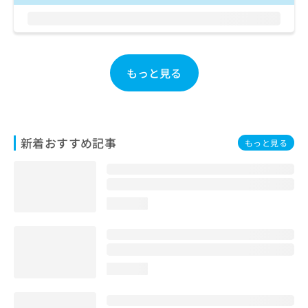
お
問
い
合
わ
もっと見る
せ
は
こ
ち
ら
新着おすすめ記事
もっと見る
loading...
loading...