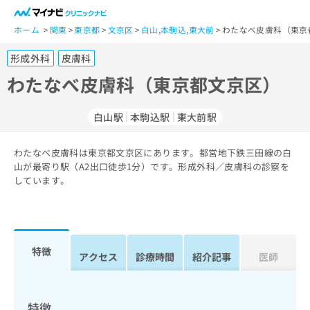
一
般
ホーム
関東
東京都
文京区
白山
,
本駒込
,
東大前
わたなべ皮膚科（東京
ユ
形成外科
皮膚科
ー
ザ
わたなべ皮膚科（東京都文京区）
ー
の
白山駅
本駒込駅
東大前駅
方
は
こ
わたなべ皮膚科は東京都文京区にあります。都営地下鉄三田線の白
山が最寄り駅（A2出口徒歩1分）です。形成外科／皮膚科の診察を
ち
しています。
ら
医
マ
療
イ
関
ナ
特徴
アクセス
診療時間
紹介記事
医師
係
ビ
者
ク
の
リ
方
ニ
特徴