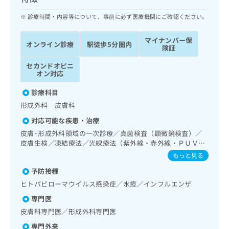
ッ
は
ク
診療時間・内容等について、事前に必ず医療機関にご確認ください。
こ
ナ
ち
ビ
ら
マイナンバー保
オンライン診療
駅徒歩5分圏内
に
険証
関
広
セカンドオピニ
す
広
告
オン対応
る
告
代
お
出
診療科目
理
問
稿
形成外科 皮膚科
店
い
の
合
の
お
対応可能な疾患・治療
わ
方
問
皮膚･形成外科領域の一次診療／真菌検査（顕微鏡検査）／
せ
い
は
皮膚生検／凍結療法／光線療法（紫外線・赤外線・ＰＵＶ
は
合
こ
Ａ）／良性腫瘍又は母斑その他の切除・縫合手術／アトピー
もっと見る
こ
わ
性皮膚炎の治療
ち
ち
せ
予防接種
ら
ら
は
ヒトパピローマウイルス感染症／水痘／インフルエンザ
こ
こち
専門医
ち
広
らは
広
ら
皮膚科専門医／形成外科専門医
告
マイ
告
出
ナビ
専門外来