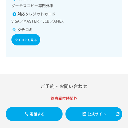
出
稿
クリ
資
ダーモスコピー専門外来
稿
ニッ
の
料
クナ
の
お
対応クレジットカード
の
ビサ
お
問
ご
VISA／MASTER／JCB／AMEX
イト
問
い
請
への
クチコミ
い
合
お問
求
合
合せ
わ
は
クチコミを見る
フォ
わ
せ
こ
ーム
せ
は
ち
とな
は
こ
ら
りま
こ
ち
す。
ち
ら
クリ
無
ら
ニッ
料
クの
資
情
予
料
報
約・
ご予約・お問い合わせ
の
症状
拡
のご
ご
充
診療受付時間外
相談
請
の
など
求
お
はで
は
申
電話する
公式サイト
きま
こ
せん
し
ので
ち
込