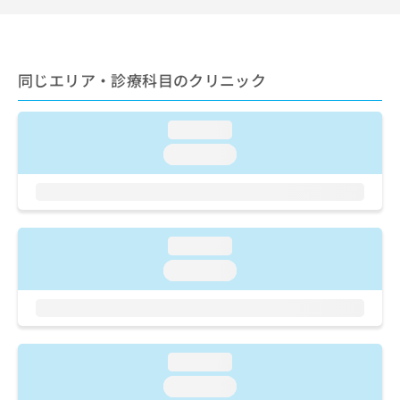
ご了
ら
み
承く
は
ださ
こ
無
い。
ち
料
同じエリア・診療科目のクリニック
ら
情
報
拡
掲
loading...
充
載
の
loading...
情
お
報
申
の
し
修
込
正
み
loading...
は
は
こ
loading...
こ
ち
ち
ら
ら
そ
の
loading...
他
loading...
の