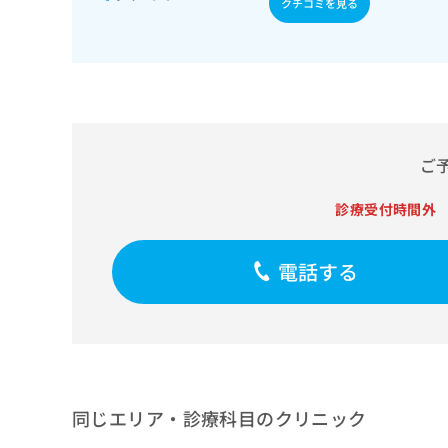
クチコミを見る
せ
こち
ち
らは
は
マイ
こ
ら
ナビ
ち
クリ
ら
ニッ
クナ
広
ビサ
広
資
イト
告
告
への
料
出
ご
出
お問
の
稿
合せ
稿
ご
の
フォ
診療受付時間外
の
請
お
ーム
お
求
問
とな
問
りま
は
い
電話する
い
す。
こ
合
合
クリ
ち
わ
ニッ
わ
ら
せ
クの
せ
は
予
は
約・
こ
こ
無
症状
ち
ち
のご
料
ら
相談
ら
同じエリア・診療科目のクリニック
情
など
報
はで