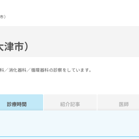
市）
大津市）
科／消化器科／循環器科の診察をしています。
診療時間
紹介記事
医師