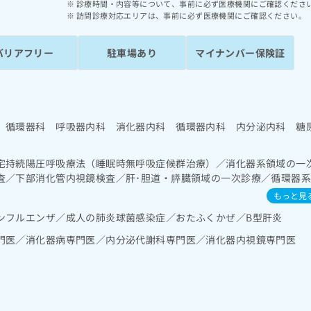
診療時間・内容等について、事前に必ず医療機関にご確認くださ
訪問診療対応エリアは、事前に必ず医療機関にご確認ください。
バリアフリー
駐車場あり
マイナンバー保険証
 循環器科 呼吸器内科 消化器内科 循環器内科 内分泌内科 糖
宅持続陽圧呼吸療法（睡眠時無呼吸症候群治療）／消化器系領域の一
査／下部消化管内視鏡検査／肝･胆道・膵臓領域の一次診療／循環器
心電図検査／腎･泌尿器系領域の一次診療／内分泌･代謝･栄養領域の
もっと見
尿病患者教育（食事療法、運動療法、自己血糖測定）／糖尿病による
ンフルエンザ／成人の肺炎球菌感染症／おたふくかぜ／B型肝炎
及び指導／血液・免疫系領域の一次診療
門医／消化器病専門医／内分泌代謝科専門医／消化器内視鏡専門医