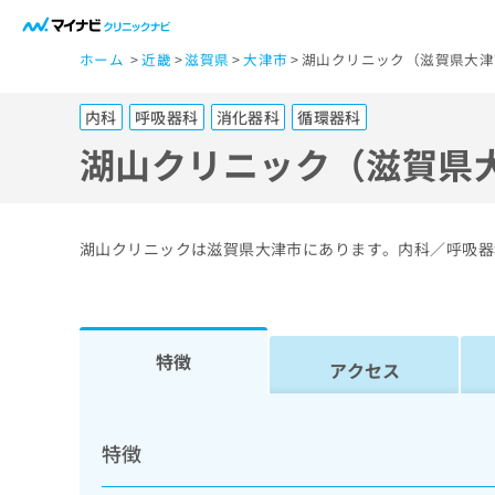
一
ホーム
近畿
滋賀県
大津市
湖山クリニック（滋賀県大津
般
ユ
内科
呼吸器科
消化器科
循環器科
ー
ザ
湖山クリニック（滋賀県
ー
の
方
湖山クリニックは滋賀県大津市にあります。内科／呼吸器
は
こ
ち
ら
特徴
アクセス
医
マ
療
イ
特徴
ナ
関
ビ