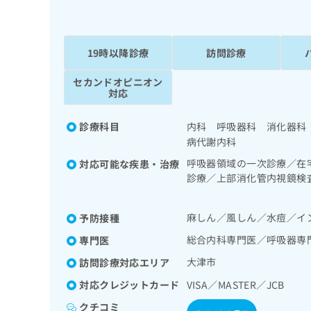
係
ク
者
リ
の
ニ
ッ
19時以降診療
訪問診療
方
ク
は
ナ
セカンドオピニオン
こ
対応
ビ
ち
に
関
ら
診療科目
内科 呼吸器科 消化器科
す
病代謝内科
る
お
呼吸器領域の一次診療／在
対応可能な疾患・治療
広
広
問
診療／上部消化管内視鏡検
告
告
い
域の一次診療／ホルター型
出
代
合
診療／インスリン療法／糖
稿
麻しん／風しん／水痘／イ
予防接種
わ
併症に対する継続的な管理
理
の
せ
店
総合内科専門医／呼吸器専
専門医
お
は
の
問
こ
大津市
訪問診療対応エリア
い
方
ち
対応クレジットカード
VISA／MASTER／JCB
合
ら
は
わ
クチコミ
こ