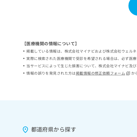
ち
み
ら
は
こ
ち
そ
ら
の
他
【医療機関の情報について】
の
掲載している情報は、株式会社マイナビおよび株式会社ウェルネ
お
実際に検索された医療機関で受診を希望される場合は、必ず医療
問
い
当サービスによって生じた損害について、株式会社マイナビ及び
合
情報の誤りを発見された方は
掲載情報の修正依頼フォーム
か
わ
せ
は
こ
ち
ら
都道府県から探す