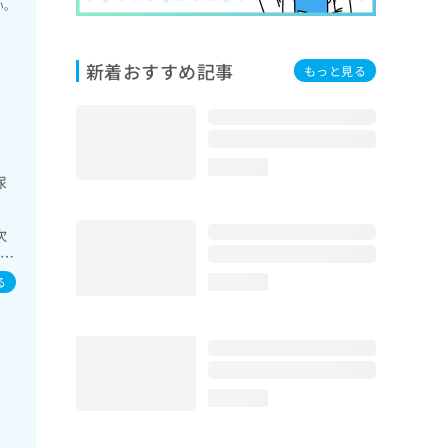
い。
新着おすすめ記事
もっと見る
loading...
尿
次
系領
一次
る
loading...
合
loading...