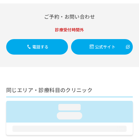
出
稿
クリ
資
稿
ニッ
の
料
クナ
の
お
ご予約・お問い合わせ
の
ビサ
お
問
ご
イト
問
い
請
への
診療受付時間外
い
合
お問
求
合
合せ
わ
は
フォ
わ
せ
電話する
公式サイト
こ
ーム
せ
は
ち
とな
は
こ
ら
りま
こ
ち
す。
ち
ら
クリ
無
ら
ニッ
料
クの
資
情
予
同じエリア・診療科目のクリニック
料
報
約・
の
症状
拡
のご
ご
充
loading...
相談
請
の
など
loading...
求
お
はで
は
申
きま
こ
せん
し
ので
ち
込