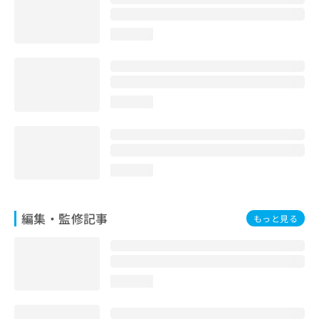
お
問
loading...
い
合
わ
せ
は
loading...
こ
ち
ら
loading...
編集・監修記事
もっと見る
loading...