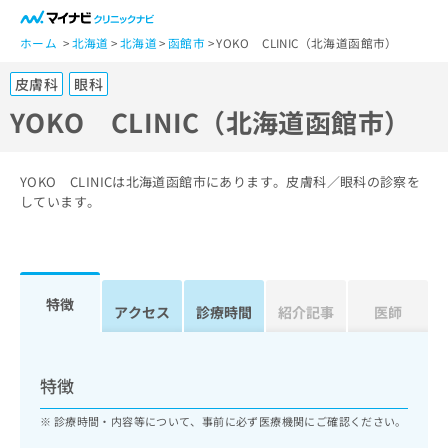
一
般
ホーム
北海道
北海道
函館市
YOKO CLINIC（北海道函館市）
ユ
皮膚科
眼科
ー
ザ
YOKO CLINIC（北海道函館市）
ー
の
方
YOKO CLINICは北海道函館市にあります。皮膚科／眼科の診察を
は
しています。
こ
ち
ら
特徴
医
アクセス
診療時間
紹介記事
医師
マ
療
イ
関
ナ
係
ビ
特徴
者
ク
の
リ
診療時間・内容等について、事前に必ず医療機関にご確認ください。
方
ニ