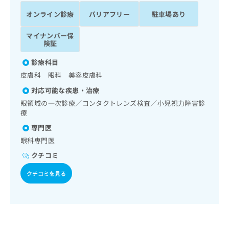
ッ
は
オンライン診療
バリアフリー
駐車場あり
ク
こ
ナ
ち
マイナンバー保
ビ
ら
険証
に
関
広
診療科目
す
広
告
皮膚科 眼科 美容皮膚科
る
告
代
お
出
対応可能な疾患・治療
理
問
稿
眼領域の一次診療／コンタクトレンズ検査／小児視力障害診
店
い
の
療
合
の
お
専門医
わ
方
問
せ
い
眼科専門医
は
は
合
こ
クチコミ
こ
わ
ち
ち
せ
クチコミを見る
ら
ら
は
こ
こち
ち
広
らは
広
ら
告
マイ
告
出
ナビ