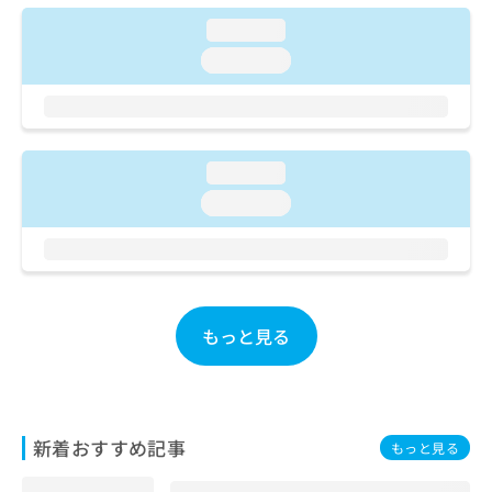
ご了
ら
み
承く
loading...
は
ださ
こ
無
い。
loading...
ち
料
ら
情
報
拡
掲
充
載
loading...
の
情
loading...
お
報
申
の
し
修
込
正
み
は
は
こ
もっと見る
こ
ち
ち
ら
ら
そ
の
新着おすすめ記事
もっと見る
他
の