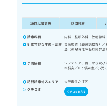
係
ク
者
リ
の
ニ
ッ
方
ク
19時以降診療
訪問診療
は
ナ
こ
ビ
ち
診療科目
内科 整形外科 放射線科
に
関
ら
真菌検査（顕微鏡検査）／
対応可能な疾患・治療
す
法（睡眠時無呼吸症候群治
る
／肝･胆道・膵臓領域の一
お
広
領域の一次診療／内分泌･
広
問
ジフテリア、百日せき及び
予防接種
療／小児呼吸器疾患／小児
告
告
い
本脳炎／Hib感染症／小
画像診断を担当する医師に
出
代
合
たふくかぜ／B型肝炎／ロ
方薬の処方／在宅における
稿
わ
理
の
せ
大阪市住之江区
訪問診療対応エリア
店
お
は
の
問
クチコミ
こ
クチコミを見る
い
方
ち
合
ら
は
わ
こ