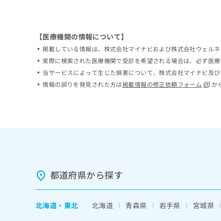
ち
み
ら
は
こ
【医療機関の情報について】
ち
そ
ら
掲載している情報は、株式会社マイナビおよび株式会社ウェルネ
の
実際に検索された医療機関で受診を希望される場合は、必ず医療
他
当サービスによって生じた損害について、株式会社マイナビ及び
の
情報の誤りを発見された方は
掲載情報の修正依頼フォーム
か
お
問
い
合
わ
せ
は
こ
ち
都道府県から探す
ら
北海道
・
東北
北海道
青森県
岩手県
宮城県