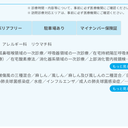
診療時間・内容等について、事前に必ず医療機関にご確認くださ
訪問診療対応エリアは、事前に必ず医療機関にご確認ください。
バリアフリー
駐車場あり
マイナンバー保険証
 アレルギー科 リウマチ科
耳鼻咽喉領域の一次診療／呼吸器領域の一次診療／在宅持続陽圧呼吸
療）／在宅酸素療法／消化器系領域の一次診療／上部消化管内視鏡検
次診療／循環器系領域の一次診療／ホルター型心電図検査／腎･泌尿器
もっと見
代謝･栄養領域の一次診療／インスリン療法／血液・免疫系領域の一次
破傷風の三種混合／麻しん／風しん／麻しん及び風しんの二種混合／
アレルギー疾患／医療用麻薬によるがん疼痛治療／画像診断管理（専
児の肺炎球菌感染症／水痘／インフルエンザ／成人の肺炎球菌感染症／
よる読影）／病理診断（専ら病理診断を担当する医師による診断）／
タウイルス感染症
看取り
もっと見