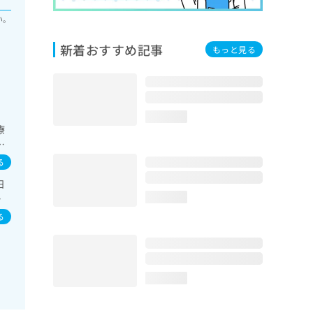
い。
新着おすすめ記事
もっと見る
loading...
療
査
系
る
診
日
ら
お
loading...
漢
る
loading...