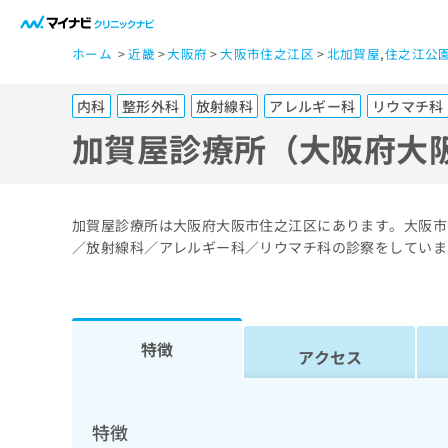
一
ホーム
近畿
大阪府
大阪市住之江区
北加賀屋
,
住之江公
般
ユ
内科
整形外科
放射線科
アレルギー科
リウマチ科
ー
ザ
加賀屋診療所（大阪府大
ー
の
方
加賀屋診療所は大阪府大阪市住之江区にあります。大阪市
は
／放射線科／アレルギー科／リウマチ科の診察をしていま
こ
ち
ら
特徴
アクセス
医
マ
療
イ
ナ
関
特徴
ビ