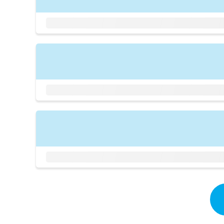
拡
資
きま
充
料
せん
の
ので
の
ご了
お
ご
承く
申
請
ださ
し
求
い。
込
は
み
こ
は
ち
こ
ら
ち
ら
無
料
掲
情
載
報
情
拡
報
充
の
の
修
お
正
申
は
し
こ
込