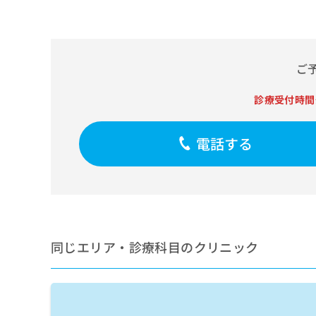
せ
こち
ち
らは
は
マイ
こ
ら
ナビ
ち
クリ
ら
ニッ
ご
クナ
広
ビサ
広
資
イト
診療受付時間
告
告
への
料
出
出
お問
の
稿
合せ
稿
電話する
ご
の
フォ
の
請
お
ーム
お
求
問
とな
問
りま
は
い
い
す。
こ
合
合
クリ
ち
わ
ニッ
わ
ら
せ
クの
せ
は
予
同じエリア・診療科目のクリニック
は
約・
こ
こ
無
症状
ち
ち
のご
料
ら
相談
ら
情
など
報
はで