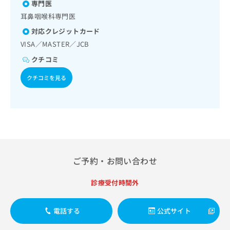
出
専門医
稿
クリ
資
稿
ニッ
の
料
耳鼻咽喉科専門医
クナ
の
お
の
ビサ
対応クレジットカード
お
問
ご
イト
問
VISA／MASTER／JCB
い
請
への
い
合
お問
求
クチコミ
合
合せ
わ
は
フォ
わ
せ
こ
クチコミを見る
ーム
せ
は
ち
とな
は
こ
ら
りま
こ
ち
す。
ち
ら
クリ
無
ら
ニッ
料
クの
資
情
予
料
報
約・
ご予約・お問い合わせ
の
症状
拡
のご
ご
充
相談
請
診療受付時間外
の
など
求
お
はで
は
申
きま
電話する
公式サイト
こ
せん
し
ので
ち
込