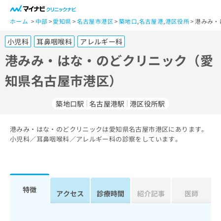
一
般
ホーム
中部
愛知県
名古屋市港区
築地口
,
名古屋港
,
港区役所
港みみ・
ユ
小児科
耳鼻咽喉科
アレルギー科
ー
ザ
港みみ・はな・のどクリニック（愛
ー
知県名古屋市港区）
の
方
は
築地口駅
名古屋港駅
港区役所駅
こ
ち
港みみ・はな・のどクリニックは愛知県名古屋市港区にあります。
ら
小児科／耳鼻咽喉科／アレルギー科の診察をしています。
医
マ
療
イ
関
ナ
係
ビ
特徴
アクセス
診療時間
紹介記事
医師
者
ク
の
リ
方
ニ