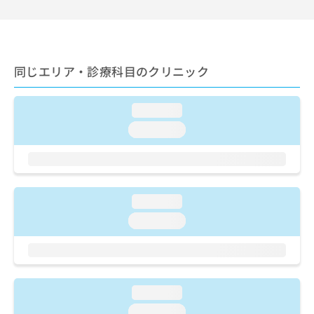
ご了
ら
み
承く
は
ださ
こ
無
い。
ち
料
ら
情
同じエリア・診療科目のクリニック
報
拡
掲
充
載
loading...
の
情
loading...
お
報
申
の
し
修
込
正
み
は
loading...
は
こ
こ
loading...
ち
ち
ら
ら
そ
の
loading...
他
の
loading...