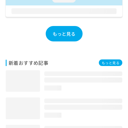
お
問
い
合
わ
せ
もっと見る
は
こ
ち
ら
新着おすすめ記事
もっと見る
loading...
loading...