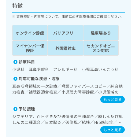
ッ
は
特徴
ク
こ
ナ
診療時間・内容等について、事前に必ず医療機関にご確認ください。
ち
ビ
ら
に
オンライン診療
バリアフリー
駐車場あり
関
広
す
広
告
マイナンバー保
セカンドオピニ
る
告
外国語対応
険証
オン対応
代
お
出
理
問
稿
診療科目
店
い
の
小児科 耳鼻咽喉科 アレルギー科 小児耳鼻いんこう科
合
の
お
わ
方
問
対応可能な疾患・治療
せ
い
は
耳鼻咽喉領域の一次診療／喉頭ファイバースコピー／純音聴
は
合
こ
力検査／補聴器適合検査／小児聴力障害診療／小児領域の一
こ
わ
ち
次診療／小児アレルギー疾患／漢方薬の処方
もっと見る
ち
せ
ら
ら
は
予防接種
こ
ジフテリア、百日せき及び破傷風の三種混合／麻しん及び風
こち
ち
広
しんの二種混合／日本脳炎／破傷風／結核／Hib感染症／小
らは
広
ら
告
児の肺炎球菌感染症／水痘／インフルエンザ／成人の肺炎球
マイ
もっと見る
告
出
菌感染症／おたふくかぜ／B型肝炎／ロタウイルス感染症
ナビ