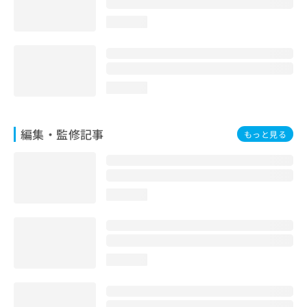
お
問
loading...
い
合
わ
せ
loading...
は
こ
ち
編集・監修記事
ら
もっと見る
loading...
loading...