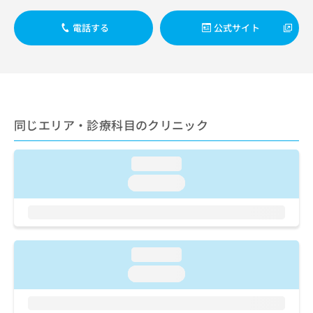
出
稿
クリ
資
稿
ニッ
の
料
電話する
公式サイト
クナ
の
お
の
ビサ
お
問
ご
イト
問
い
請
への
い
合
お問
求
合
合せ
わ
は
フォ
わ
せ
こ
ーム
せ
は
ち
同じエリア・診療科目のクリニック
とな
は
こ
ら
りま
こ
ち
す。
ち
ら
クリ
loading...
無
ら
ニッ
料
loading...
クの
資
情
予
料
報
約・
の
症状
拡
のご
ご
充
相談
請
の
loading...
など
求
お
はで
loading...
は
申
きま
こ
せん
し
ので
ち
込