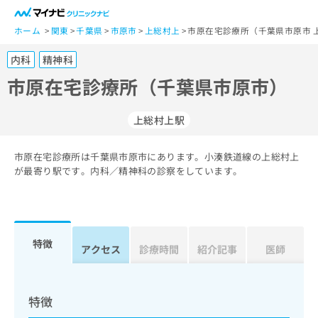
一
般
ホーム
関東
千葉県
市原市
上総村上
市原在宅診療所（千葉県市原市 
ユ
内科
精神科
ー
ザ
市原在宅診療所（千葉県市原市）
ー
の
上総村上駅
方
は
こ
市原在宅診療所は千葉県市原市にあります。小湊鉄道線の上総村上
が最寄り駅です。内科／精神科の診察をしています。
ち
ら
医
マ
療
イ
特徴
アクセス
診療時間
紹介記事
医師
関
ナ
係
ビ
者
ク
の
リ
特徴
方
ニ