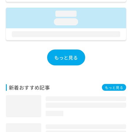
ご了
ら
み
承く
は
ださ
loading...
こ
無
い。
ち
料
loading...
ら
情
報
拡
掲
充
載
の
情
もっと見る
お
報
申
の
し
修
込
正
み
は
は
新着おすすめ記事
こ
もっと見る
こ
ち
ち
ら
ら
そ
loading...
の
他
の