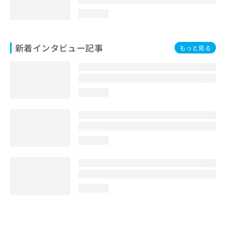
loading...
新着インタビュー記事
もっと見る
loading...
loading...
loading...