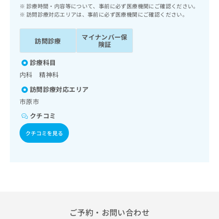
ッ
は
診療時間・内容等について、事前に必ず医療機関にご確認ください。
ク
訪問診療対応エリアは、事前に必ず医療機関にご確認ください。
こ
ナ
ち
ビ
マイナンバー保
ら
訪問診療
に
険証
関
広
診療科目
す
広
告
る
内科 精神科
告
代
お
出
訪問診療対応エリア
理
問
稿
市原市
店
い
の
合
の
お
クチコミ
わ
方
問
せ
クチコミを見る
い
は
は
合
こ
こ
わ
ち
ち
せ
ら
ら
は
こ
こち
ち
広
らは
広
ら
告
マイ
ご予約・お問い合わせ
告
出
ナビ